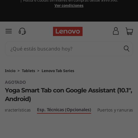
| Hasta 6 cuotas sin interés en compras desde $999.990.
Y
Ver condiciones
o
g
Ir al contenido principal
a
S
m
Inicio
>
Tablets
>
Lenovo Tab Series
AGOTADO
a
Yoga Smart Tab con Google Assistant (10.1",
r
Android)
t
Esp. Técnicas (Opcionales)
Características
Puertos y ranuras
T