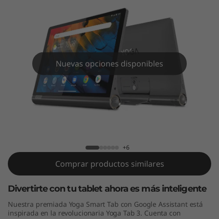
a
b
c
o
Nuevas opciones disponibles
n
G
Yoga Smart Tab con Google Assistant
o
(10.1", Android)
o
+6
Comprar productos similares
g
l
Divertirte con tu tablet ahora es más inteligente
Nuestra premiada Yoga Smart Tab con Google Assistant está
e
inspirada en la revolucionaria Yoga Tab 3. Cuenta con