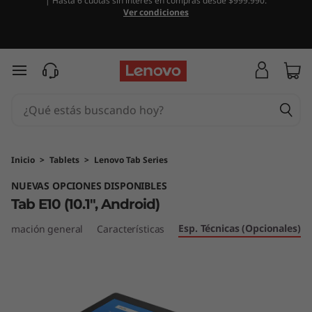
| Hasta 6 cuotas sin interés en compras desde $999.990.
T
Ver condiciones
a
b
Ir al contenido principal
E
1
0
Inicio
>
Tablets
>
Lenovo Tab Series
NUEVAS OPCIONES DISPONIBLES
Tab E10 (10.1", Android)
Esp. Técnicas (Opcionales)
formación general
Características