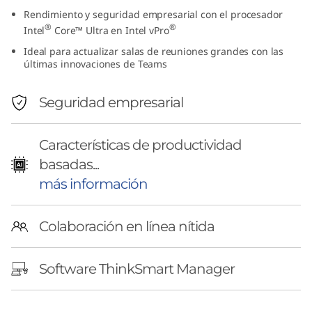
r
Rendimiento y seguridad empresarial con el procesador
®
®
Intel
Core™ Ultra en Intel vPro
e
Ideal para actualizar salas de reuniones grandes con las
últimas innovaciones de Teams
G
Seguridad empresarial
e
n
Características de productividad
2
basadas...
más información
+
I
Colaboración en línea nítida
P
Software ThinkSmart Manager
C