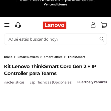
| Hasta 6 cuotas sin interés en compras desde $999.990.
K
Ver condiciones
i
t
Ir al contenido principal
L
e
n
Inicio
>
Smart Devices
>
Smart Office
>
ThinkSmart
Kit Lenovo ThinkSmart Core Gen 2 + IP
o
Controller para Teams
v
Puertos y ranuras
Características
Esp. Técnicas (Opcionales)
o
T