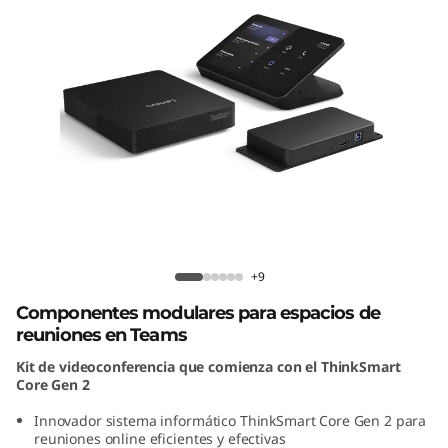
h
i
n
k
S
m
Kit Lenovo ThinkSmart Core Gen 2 + IP
a
Controller para Teams
+9
r
Componentes modulares para espacios de
reuniones en Teams
t
Kit de videoconferencia que comienza con el ThinkSmart
C
Core Gen 2
Innovador sistema informático ThinkSmart Core Gen 2 para
o
reuniones online eficientes y efectivas