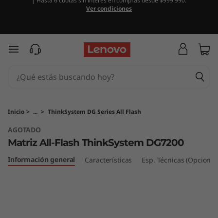
| Hasta 6 cuotas sin interés en compras desde $999.990.
M
Ver condiciones
a
t
Ir al contenido principal
r
i
z
Inicio
>
...
>
ThinkSystem DG Series All Flash
AGOTADO
A
Matriz All-Flash ThinkSystem DG7200
l
Información general
Características
Esp. Técnicas (Opcional
l
-