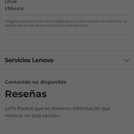
Linux
VMware
El cifrado siempre activado y la detección
autónoma de ransomware en tiempo real, con
*Algunos puertos están reservados para la interconexión de clústeres. La
modelos de aprendizaje automático protegen
ampliación de los discos reducirá los puertos host.
sus datos sensibles localmente y en la nube.
Servicios Lenovo
Contenido no disponible
Servicios de Soluciones
Reseñas
Diseñe la mejor estrategia para su empresa.
Trabajaremos con usted para hallar la solución
¡UPS! Parece que no tenemos información que
correcta para sus exclusivas necesidades
mostrar en esta sección.
empresariales.
Más información