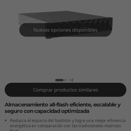
F
l
a
Nuevas opciones disponibles
s
h
T
Matriz All-Flash ThinkSystem DG7200
h
+2
i
Comprar productos similares
n
Almacenamiento all-flash eficiente, escalable y
k
seguro con capacidad optimizada
Reduzca el espacio del bastidor y logre una mejor eficiencia
S
energética en comparación con las tradicionales matrices
flash