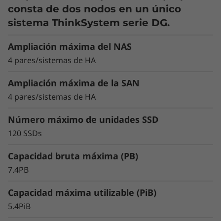
0
eficiencia y la
consta de dos nodos en un único
sistema ThinkSystem serie DG.
sostenibilidad
Ampliación máxima del NAS
Reduzca los costes de su centro de datos y
4 pares/sistemas de HA
modernícelo con una solución más sostenible
y eficiente que los sistemas de
Ampliación máxima de la SAN
almacenamiento HDD. El DG7200 proporciona
4 pares/sistemas de HA
más del doble de capacidad máxima que el
sistema de la generación anterior y equilibra el
Número máximo de unidades SSD
almacenamiento flash QLC de alta capacidad y
120 SSDs
un rendimiento óptimo para implantaciones
no sensibles a la latencia, cargas de trabajo de
Capacidad bruta máxima (PB)
uso general o la transición de almacenamiento
híbrido/HDD a all-flash.
7.4PB
Capacidad máxima utilizable (PiB)
5.4PiB