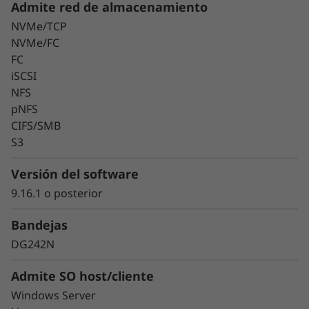
Admite red de almacenamiento
NVMe/TCP
NVMe/FC
FC
iSCSI
Mantenga sus datos
NFS
disponibles y seguros
pNFS
CIFS/SMB
con protección líder
S3
del mercado
Versión del software
9.16.1 o posterior
La seguridad de los datos es una preocupación
clave para cualquier organización. Proteja sus
Bandejas
valiosos datos contra el ransomware y otras
DG242N
ciberamenazas externas o internas para
mantener los datos disponibles, eliminar
Admite SO host/cliente
disrupciones y recuperarse rápidamente en
Windows Server
caso de fallo.