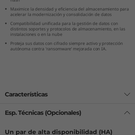
y
Maximice la densidad y eficiencia del almacenamiento para
acelerar la modernización y consolidación de datos
s
Compatibilidad unificada para la gestión de datos con
distintos soportes y protocolos de almacenamiento, en las
t
instalaciones o en la nube
Proteja sus datos con cifrado siempre activo y protección
e
autónoma contra 'ransomware’ mejorada con IA.
m
D
G
Características
7
2
Esp. Técnicas (Opcionales)
Reduzca el TCO,
0
incremente la
Un par de alta disponibilidad (HA)