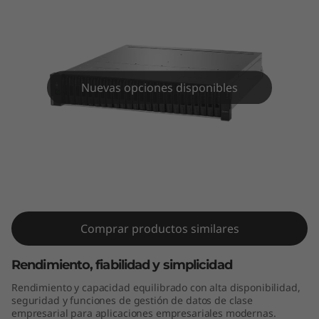
a
s
h
h
Nuevas opciones disponibles
í
b
ThinkSystem DE4000H 2U24 SFF
r
Hybrid Flash Array
i
Comprar productos similares
d
Rendimiento, fiabilidad y simplicidad
o
Rendimiento y capacidad equilibrado con alta disponibilidad,
d
seguridad y funciones de gestión de datos de clase
empresarial para aplicaciones empresariales modernas.