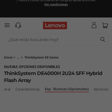
| Hasta 6 cuotas sin interés en compras desde $999.990.
M
Ver condiciones
a
t
Ir al contenido principal
r
i
z
Inicio
>
...
>
ThinkSystem DE Series
NUEVAS OPCIONES DISPONIBLES
d
ThinkSystem DE4000H 2U24 SFF Hybrid
e
Flash Array
f
Esp. Técnicas (Opcionales)
eneral
Características
Servicios
l