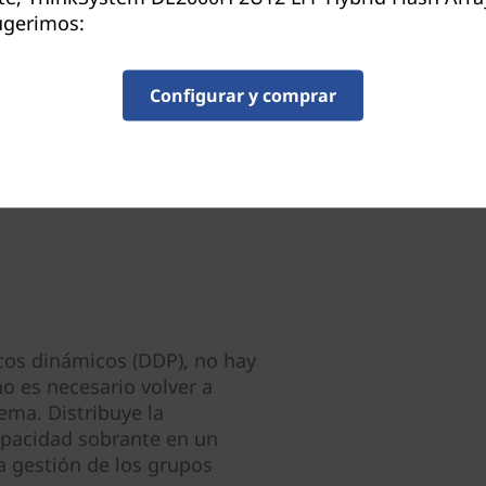
Los múltiples puntos de vis
ugerimos:
de rendimiento gráfico prop
E/S de almacenamiento que 
perfeccionar aún más el ren
Configurar y comprar
cos dinámicos (DDP), no hay
no es necesario volver a
ema. Distribuye la
apacidad sobrante en un
a gestión de los grupos