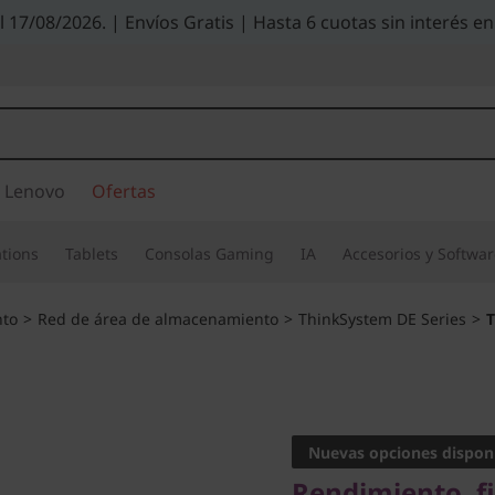
el 17/08/2026. | Envíos Gratis | Hasta 6 cuotas sin interés
 Lenovo
Ofertas
tions
Tablets
Consolas Gaming
IA
Accesorios y Softwa
to
>
Red de área de almacenamiento
>
ThinkSystem DE Series
>
T
Rendimiento, fiabi
ThinkSy
Nuevas opciones dispon
Rendimiento, fi