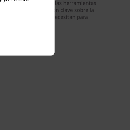
ta proporcionados por las herramientas
orcionan la información clave sobre la
los administradores necesitan para
dimiento.