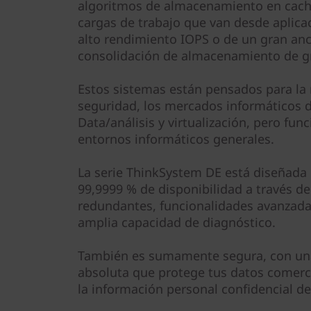
e
algoritmos de almacenamiento en caché
cargas de trabajo que van desde aplica
m
alto rendimiento IOPS o de un gran an
consolidación de almacenamiento de g
D
Estos sistemas están pensados para la 
E
seguridad, los mercados informáticos d
2
Data/análisis y virtualización, pero fu
entornos informáticos generales.
0
La serie ThinkSystem DE está diseñada 
0
99,9999 % de disponibilidad a través de
redundantes, funcionalidades avanzada
0
amplia capacidad de diagnóstico.
H
También es sumamente segura, con una
2
absoluta que protege tus datos comerc
la información personal confidencial de 
U