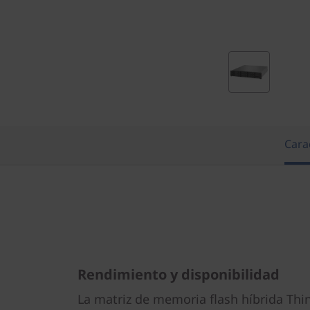
e
T
h
i
n
Carac
k
S
y
s
Rendimiento y disponibilidad
t
La matriz de memoria flash híbrida Thi