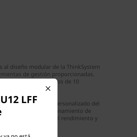
ias al diseño modular de la ThinkSystem
rramientas de gestión proporcionadas.
 con tus datos en menos de 10
2U12 LFF
nfiguración, el ajuste personalizado del
e
mpleto sobre el posicionamiento de
stradores maximizar el rendimiento y
 ya no está