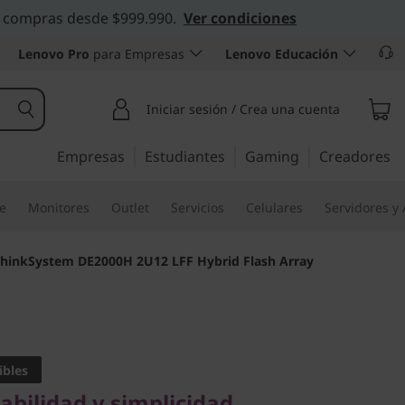
 en compras desde $999.990.
Ver condiciones
Lenovo Pro
para Empresas
Lenovo Educación
Iniciar sesión / Crea una cuenta
Empresas
Estudiantes
Gaming
Creadores
re
Monitores
Outlet
Servicios
Celulares
Servidores y
hinkSystem DE2000H 2U12 LFF Hybrid Flash Array
lidad y simplicidad
stem
ibles
abilidad y simplicidad