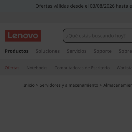
M
Ofertas válidas desde el 03/08/2026 hasta 
a
t
r
I
r
Productos
Soluciones
Servicios
Soporte
Sobre
i
a
l
z
Ofertas
Notebooks
Computadoras de Escritorio
Worksta
c
o
d
n
Inicio
>
Servidores y almacenamiento
>
Almacenamien
t
e
e
n
f
i
d
l
o
p