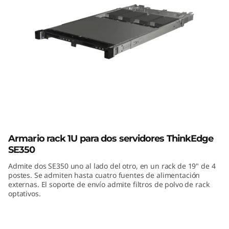
E
3
5
0
E
1
ThinkEdge SE350 E1 Enclosure
E
Armario rack 1U para dos servidores ThinkEdge
SE350
n
Admite dos SE350 uno al lado del otro, en un rack de 19" de 4
c
postes. Se admiten hasta cuatro fuentes de alimentación
externas. El soporte de envío admite filtros de polvo de rack
l
optativos.
o