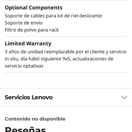
accidental a los puertos y al botón de
Optional Components
encendido.
Soporte de cables para kit de riel deslizante
Soporte de envío
Filtro de polvo para rack
Otras soluciones de montaje para el
Limited Warranty
SE350
3 años de unidad reemplazable por el cliente y servicio
El SE350 puede montarse de varias maneras.
in situ, día hábil siguiente 9x5, actualizaciones de
Explore estas soluciones de montaje en la Guía
servicio optativas
de Productos de Lenovo Press.
Servicios Lenovo
Contenido no disponible
Servicios de Soluciones
Reseñas
Diseñe la mejor estrategia para su empresa.