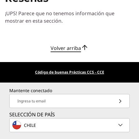
Trabajaremos con usted para hallar la solución
¡UPS! Parece que no tenemos información que
correcta para sus exclusivas necesidades
mostrar en esta sección.
empresariales.
Más información
Volver arriba
Servicios de Implementación
Acelere su tiempo de llegada a la productividad. Le
ayudaremos a simplificar la implementación de nuevas
Código de buenas Prácticas CCS - CCE
tecnologías para que pueda concentrarse en su
empresa.
Mantente conectado
Más información
Ingresa tu email
SELECCIÓN DE PAÍS
Servicios de Asistencia
CHILE
Proteja su inversión en TI. Nuestros expertos están