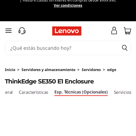
| Hasta 6 cuotas sin interés en compras desde $999.990.
T
Ver condiciones
h
i
Ir al contenido principal
n
k
E
Inicio
>
Servidores y almacenamiento
>
Servidores
>
edge
ThinkEdge SE350 E1 Enclosure
d
Esp. Técnicas (Opcionales)
eneral
Características
Servicios
g
e
S