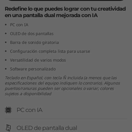
t
Redefine lo que puedes lograr con tu creatividad
en una pantalla dual mejorada con IA
e
PC con IA
l
OLED de dos pantallas
Barra de sonido giratoria
)
Configuración completa lista para usarse
Versatilidad de varios modos
Software personalizado
Teclado en Español, con tecla Ñ incluida (a menos que las
especificaciones del equipo indiquen lo contrario). Algunos
puertos/ranuras pueden ser opcionales o variar; colores
sujetos a disponibilidad
PC con IA
OLED de pantalla dual