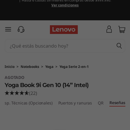
| Hasta 6 cuotas sin interés en compras desde $999.990.
Y
Ver condiciones
o
g
Ir al contenido principal
a
B
o
Inicio
>
Notebooks
>
Yoga
>
Yoga Serie 2-en-1
AGOTADO
o
Yoga Book 9i Gen 10 (14” Intel)
k
(22)
Reseñas
9
Esp. Técnicas (Opcionales)
Puertos y ranuras
QR
i