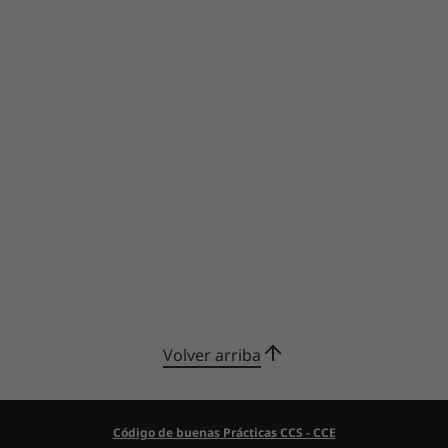
datos. Ya sean grandes proyectos o tareas
cotidianas, las aplicaciones de IA de Lenovo
ofrecen un rendimiento en evolución con un
potencial ilimitado para crear y lograr más.
Haz clic
aquí
para conocer más.
Volver arriba
Código de buenas Prácticas CCS - CCE
Despierta tu creatividad con Adobe