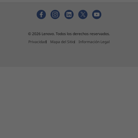
© 2026 Lenovo. Todos los derechos reservados.
Privacidad
Mapa del Sitio
Información Legal
Tu estilo bien combinado
Combina tu Yoga Book 9i con la funda opcional
y los auriculares TWS en el color Tidal Teal
distintivo que expresa tu personalidad. Mantén
la protección de tu tecnología y la pureza de tu
audio. Tu estilo de vida digital se merece lucir
tan bien como el sonido, no importa si estás en
una cafetería o en un centro comercial.