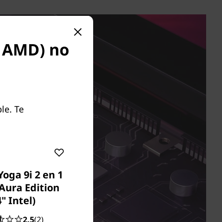
" AMD) no
le. Te
oga 9i 2 en 1
Aura Edition
4" Intel)
2.5
(2)