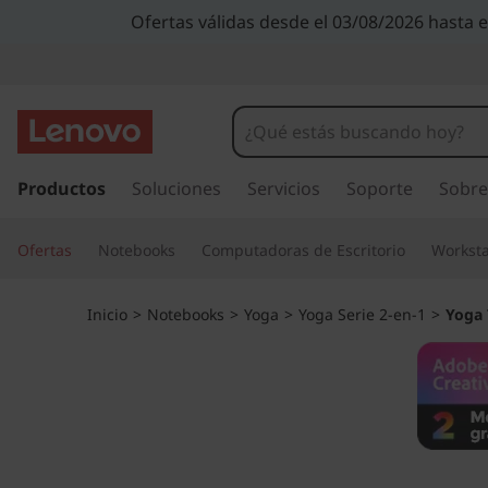
Ofertas válidas desde el 03/08/2026 hasta 
I
r
Productos
Soluciones
Servicios
Soporte
Sobre
a
l
Ofertas
Notebooks
Computadoras de Escritorio
Worksta
c
o
n
Inicio
>
Notebooks
>
Yoga
>
Yoga Serie 2-en-1
>
Yoga 
t
e
n
i
d
o
p