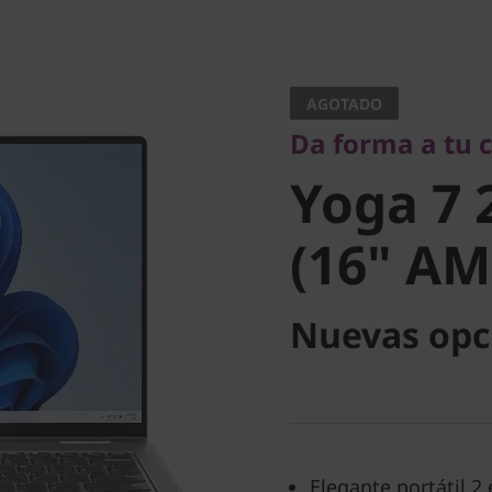
Da forma a tu cre
Yoga 7 2
AGOTADO
Da forma a tu 
(16" AM
Yoga 7 
(16" AM
Nuevas opc
Elegante portátil 