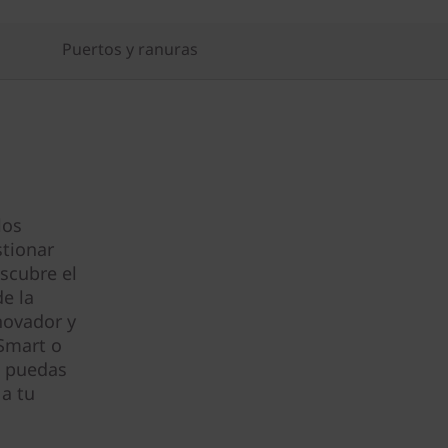
Puertos y ranuras
los
tionar
escubre el
de la
novador y
 Smart o
e puedas
 a tu