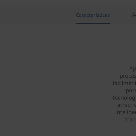
Características
A
Ap
proce
fácilment
pote
tecnolog
atracti
intelig
trab