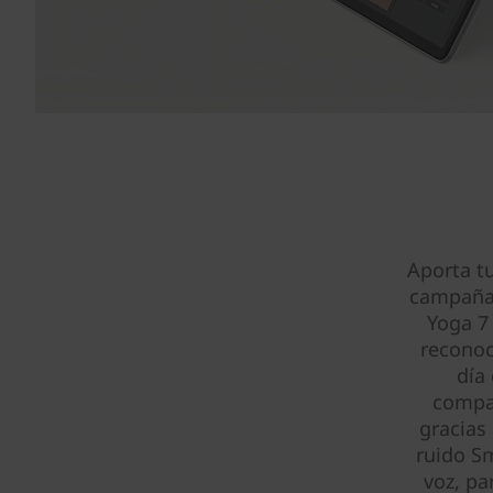
Aporta tu
campañas
Yoga 7 
reconoc
día
compañ
gracias
ruido S
voz, pa