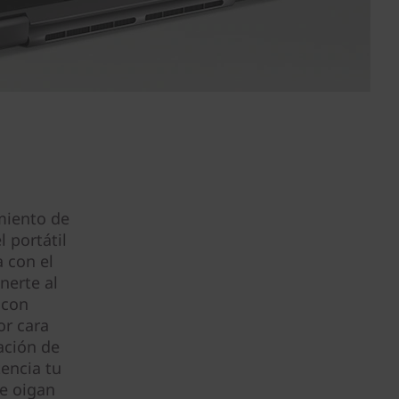
amiento de
 portátil
a con el
nerte al
 con
or cara
ación de
encia tu
te oigan