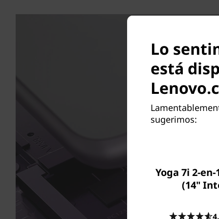
Lo senti
está dis
Lenovo.
Lamentablemente
sugerimos:
Yoga 7i 2-en-
(14" Int
4