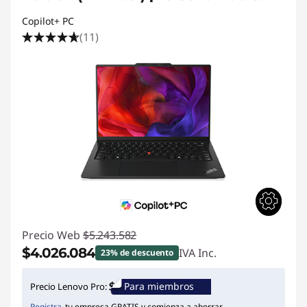
Copilot+ PC
(11)
Precio Web
$5.243.582
$4.026.084
IVA Inc.
23% de descuento
Ahorros instantáneos :
-$1.217.498
Para miembros
Precio Lenovo Pro:
Registra
tu empresa GRATIS y comienza a ahorrar