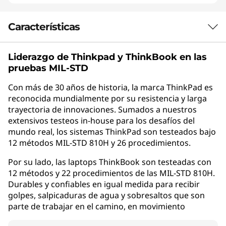
Características
Liderazgo de Thinkpad y
ThinkBook
en las
AÚN MEJOR QUE NUNCA
pruebas MIL-STD
Cuando sabes, sabes
Con más de 30 años de historia, la marca ThinkPad es
reconocida mundialmente por su resistencia y larga
La ThinkPad X1 Carbon Gen 14 Aura Edition es
trayectoria de innovaciones. Sumados a nuestros
una Copilot+ PC con procesadores Intel®
extensivos testeos in-house para los desafíos del
Core™ Ultra Series 3, NPU de hasta 50 TOPS y
mundo real, los sistemas ThinkPad son testeados bajo
procesamiento de IA local sin depender de la
12 métodos MIL-STD 810H y 26 procedimientos.
nube. Con un peso inicial desde 0.977 kg, es
una de las laptops empresariales de 14" más
Por su lado, las laptops ThinkBook son testeadas con
ligeras disponibles. Su chasis de fibra de
12 métodos y 22 procedimientos de las MIL-STD 810H.
Durables y confiables en igual medida para recibir
carbono de base 100% biológica combina
golpes, salpicaduras de agua y sobresaltos que son
resistencia certificada MIL-STD-810H con un
parte de trabajar en el camino, en movimiento
perfil ultradelgado diseñado para
profesionales en movimiento.