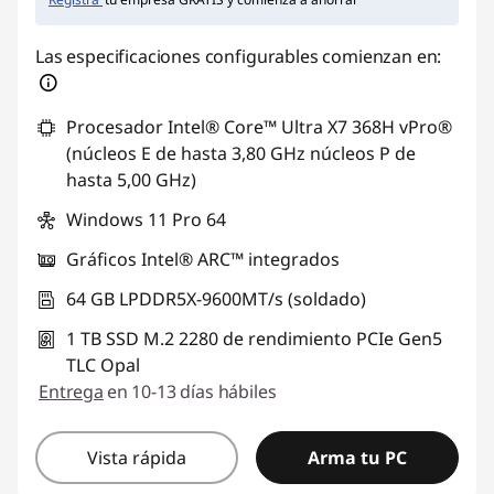
Las especificaciones configurables comienzan en:
Procesador Intel® Core™ Ultra X7 368H vPro®
(núcleos E de hasta 3,80 GHz núcleos P de
hasta 5,00 GHz)
Windows 11 Pro 64
Gráficos Intel® ARC™ integrados
64 GB LPDDR5X-9600MT/s (soldado)
1 TB SSD M.2 2280 de rendimiento PCIe Gen5
TLC Opal
Entrega
en 10-13 días hábiles
Vista rápida
Arma tu PC