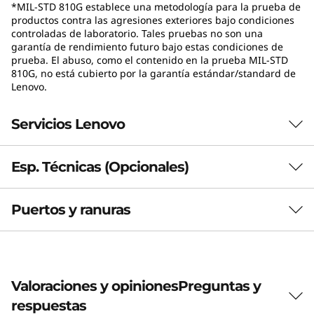
*MIL-STD 810G establece una metodología para la prueba de
una Copilot+ PC con procesadores Intel®
productos contra las agresiones exteriores bajo condiciones
Core™ Ultra Series 3. La NPU integrada alcanza
controladas de laboratorio. Tales pruebas no son una
garantía de rendimiento futuro bajo estas condiciones de
hasta 50 TOPS, habilitando funciones
prueba. El abuso, como el contenido en la prueba MIL-STD
avanzadas de Windows 11 como generación
810G, no está cubierto por la garantía estándar/standard de
de subtítulos en tiempo real y efectos de
Lenovo.
cámara inteligentes, todo procesado
localmente en el dispositivo. Los modelos con
Servicios Lenovo
procesadores X7 H series incluyen gráficos
Intel® Arc™ B390 con hasta 122 TOPS para
Esp. Técnicas (Opcionales)
tareas visuales exigentes.
¿Qué incluye Lenovo Premier Support
Plus?
Puertos y ranuras
Rendimiento
Premier Support Plus incluye Protección contra Daños
Accidentales (ADP), Mantenga Su Unidad (KYD) y
Procesador
Sustitución de la Batería Sellada (SB), con cobertura
Intel® Core™ Ultra Series 3, series no-H (8 núcleos):
internacional (ISE). Incluye soporte técnico 24/7 para
Core Ultra 5 325, 335 / Core Ultra 7 355, 365
Valoraciones y opiniones
Preguntas y
configuración y resolución de problemas de software y
Intel® Core™ Ultra Series 3, series H (16 núcleos): Core
respuestas
hardware; si el problema no se resuelve remotamente,