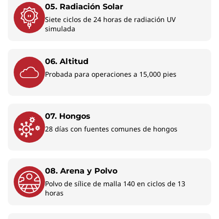
Se mantiene
La
05. Radiación Solar
fresca y
Siete ciclos de 24 horas de radiación UV
silenciosa bajo
simulada
presión
06. Altitud
La T
La ThinkPad X1 Carbon Gen 14 Aura
Probada para operaciones a 15,000 pies
Ed
Edition incorpora un chasis de marco
nave
espacial diseñado para optimizar el
Trac
flujo térmico y reducir el ruido del
Mylar®
sistema durante el uso intensivo. El
07. Hongos
Touch
diseño de entrada de aire integrado en
28 días con fuentes comunes de hongos
mm) p
el teclado contribuye a mantener un
ampl
rendimiento sostenido a lo largo de la
incl
jornada laboral.
doble 
08. Arena y Polvo
toc
Polvo de sílice de malla 140 en ciclos de 13
horas
rápido
fila
re