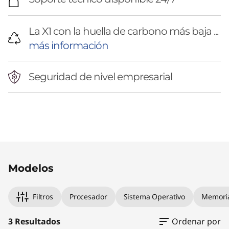
La X1 con la huella de carbono más baja ...
más información
Seguridad de nivel empresarial
Original Price 2986491.00 CLP Discounted Pri
Original Price 3805210.00 CLP Discounted Pri
Original Price 5243582.00 CLP Discounted Pr
Modelos
Filtros
Procesador
Sistema Operativo
Memori
3 Resultados
Ordenar por