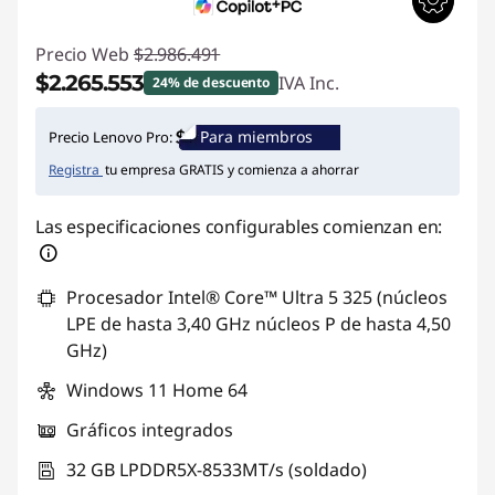
Precio Web
$2.986.491
$2.265.553
IVA Inc.
24% de descuento
Ahorros instantáneos :
-$720.938
Para miembros
Precio Lenovo Pro:
Registra
tu empresa GRATIS y comienza a ahorrar
Las especificaciones configurables comienzan en:
Procesador Intel® Core™ Ultra 5 325 (núcleos
LPE de hasta 3,40 GHz núcleos P de hasta 4,50
GHz)
Windows 11 Home 64
Gráficos integrados
32 GB LPDDR5X-8533MT/s (soldado)