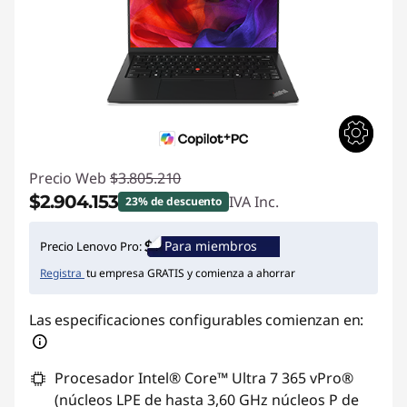
Precio Web
$3.805.210
$2.904.153
IVA Inc.
23% de descuento
Ahorros instantáneos :
-$901.057
Para miembros
Precio Lenovo Pro:
Registra
tu empresa GRATIS y comienza a ahorrar
Las especificaciones configurables comienzan en:
Procesador Intel® Core™ Ultra 7 365 vPro®
(núcleos LPE de hasta 3,60 GHz núcleos P de