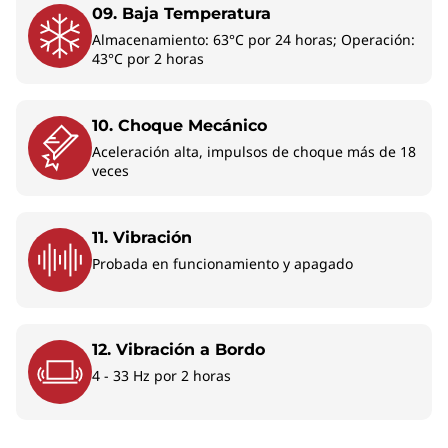
09. Baja Temperatura
resi
Almacenamiento: 63°C por 24 horas; Operación:
43°C por 2 horas
10. Choque Mecánico
Aceleración alta, impulsos de choque más de 18
veces
IA EN EL DISPOSITIVO PARA UNA
11. Vibración
EXPERIENCIA MÁS INTELIGENTE
Probada en funcionamiento y apagado
Impulsa la
productividad con
12. Vibración a Bordo
una laptop con
4 - 33 Hz por 2 horas
tecnología de IA
La ThinkPad X1 Carbon Gen 14 Aura Edition es