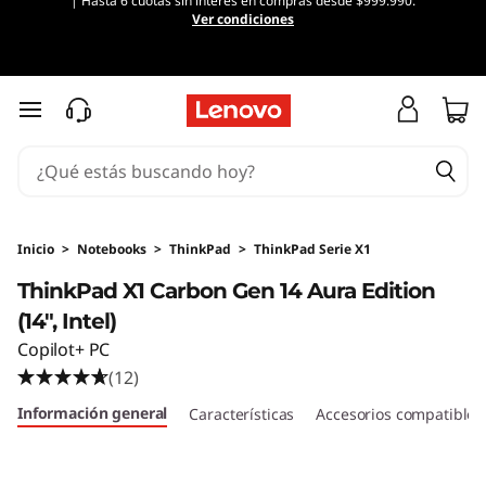
| Hasta 6 cuotas sin interés en compras desde $999.990.
Ver condiciones
Ir al contenido principal
Inicio
>
Notebooks
>
ThinkPad
>
ThinkPad Serie X1
ThinkPad X1 Carbon Gen 14 Aura Edition
(14″, Intel)
Copilot+ PC
(12)
Información general
Características
Accesorios compatibles