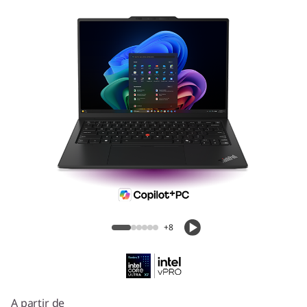
ThinkPad X1 Carbon Gen 14 Aura
Edition (14″, Intel)
+8
A partir de