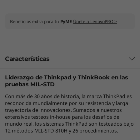
Beneficios extra para tu
PyME
Únete a LenovoPRO >
Características
Liderazgo de Thinkpad y
ThinkBook
en las
Seguro y sumamente funcional
pruebas MIL-STD
Es difícil superar al portátil 2-en-1 ThinkPad X13
Con más de 30 años de historia, la marca ThinkPad es
Yoga de 4.ª generación en lo que a rendimiento
reconocida mundialmente por su resistencia y larga
compacto y portabilidad se refiere. En cuanto a
trayectoria de innovaciones. Sumados a nuestros
procesamiento, cuenta con la tecnología
extensivos testeos in-house para los desafíos del
®
®
sumamente segura Intel
vPro
con hasta
mundo real, los sistemas ThinkPad son testeados bajo
®
CPU Intel
Core™ i7 de 13.a generación. La
12 métodos MIL-STD 810H y 26 procedimientos.
pantalla optimizada de 33,78 cm (13,3″)