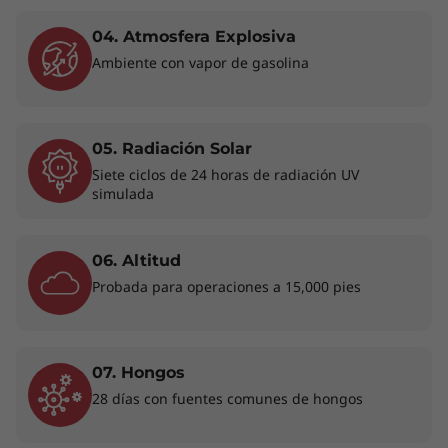
04. Atmosfera Explosiva
Ambiente con vapor de gasolina
05. Radiación Solar
Siete ciclos de 24 horas de radiación UV
simulada
Mantente conectado y protegido
06. Altitud
Siéntete protegido día tras día con el portátil 2-
Probada para operaciones a 15,000 pies
en-1 Lenovo ThinkPad X13 Yoga de 4.ª
generación. Ofrece opciones de conectividad
Wi-Fi 6E* y 4G WWAN**, e incluye ThinkShield,
nuestro potente conjunto de funciones de
07. Hongos
seguridad de hardware y software. También
28 días con fuentes comunes de hongos
tiene protección adicional de la mano de los
PC
de núcleo seguro de Microsoft
en modelos