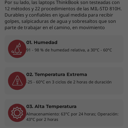
Por su lado, las laptops ThinkBook son testeadas con
proporciona la gama de colores sRGB al 100 %
12 métodos y 22 procedimientos de las MIL-STD 810H.
con imágenes vibrantes gracias a la tarjeta
Durables y confiables en igual medida para recibir
®
®
gráfica integrada Intel
Iris
Xe. Es ligero, fácil
golpes, salpicaduras de agua y sobresaltos que son
de transportar y tiene una batería de larga
parte de trabajar en el camino, en movimiento
duración. De este modo, podrás llevarte el
trabajo ─y el portátil─ a cualquier parte.
01. Humedad
Además, dado que cuenta con la certificación
91 - 98 % de humedad relativa, a 30°C - 60°C
®
Intel
Evo™, disfrutarás de una capacidad de
respuesta constante, encendido instantáneo,
duración de la batería para todo el día con
02. Temperatura Extrema
carga rápida y funciones de videoconferencia
-25 - 60°C en 3 ciclos de 2 horas de duración
Smart.
03. Alta Temperatura
Almacenamiento: 63°C por 24 horas; Operación:
43°C por 2 horas