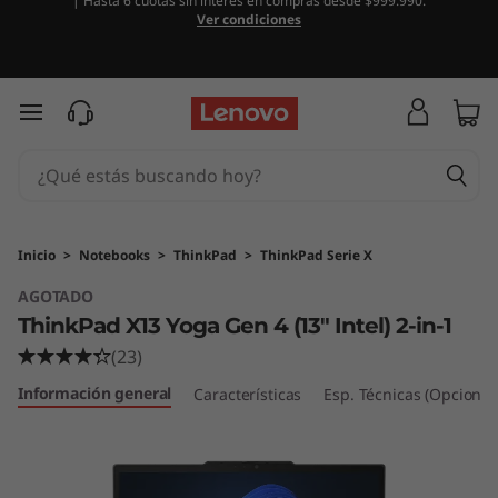
| Hasta 6 cuotas sin interés en compras desde $999.990.
T
Ver condiciones
h
i
Ir al contenido principal
n
k
P
Inicio
>
Notebooks
>
ThinkPad
>
ThinkPad Serie X
AGOTADO
a
ThinkPad X13 Yoga Gen 4 (13″ Intel) 2-in-1
d
(23)
Información general
X
Características
Esp. Técnicas (Opcional
1