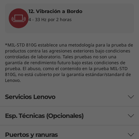
12. Vibración a Bordo
4 - 33 Hz por 2 horas
*MIL-STD 810G establece una metodología para la prueba de
productos contra las agresiones exteriores bajo condiciones
controladas de laboratorio. Tales pruebas no son una
garantía de rendimiento futuro bajo estas condiciones de
prueba. El abuso, como el contenido en la prueba MIL-STD
810G, no está cubierto por la garantía estándar/standard de
Lenovo.
Cuatro modos de flexibilidad
Servicios Lenovo
Con el ThinkPad X13 Yoga de 4.ª generación
conseguirás la famosa potencia de un
dispositivo ThinkPad y la sorprendente
Esp. Técnicas (Opcionales)
¿Qué incluye Lenovo Premier Support
flexibilidad de un Yoga 2-en-1. Tanto si lo usas
en modo portátil para trabajar en hojas de
Plus?
Puertos y ranuras
Desempeño
cálculo, en modo tablet para comprobar listas