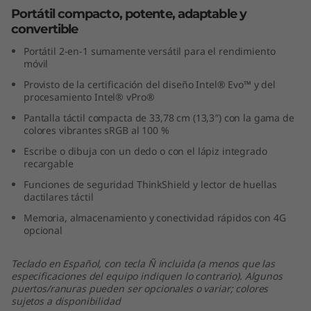
3
Portátil compacto, potente, adaptable y
convertible
"
Portátil 2-en-1 sumamente versátil para el rendimiento
móvil
I
Provisto de la certificación del diseño Intel® Evo™ y del
procesamiento Intel® vPro®
n
Pantalla táctil compacta de 33,78 cm (13,3″) con la gama de
colores vibrantes sRGB al 100 %
t
Escribe o dibuja con un dedo o con el lápiz integrado
e
recargable
Funciones de seguridad ThinkShield y lector de huellas
l
dactilares táctil
Memoria, almacenamiento y conectividad rápidos con 4G
)
opcional
Teclado en Español, con tecla Ñ incluida (a menos que las
especificaciones del equipo indiquen lo contrario). Algunos
puertos/ranuras pueden ser opcionales o variar; colores
sujetos a disponibilidad