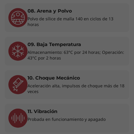
seleccionados. Además, viene de serie con un
08. Arena y Polvo
obturador de privacidad para la cámara web y
un lector de huellas dactilares táctil integrado
Polvo de sílice de malla 140 en ciclos de 13
horas
en el botón de encendido para que disfrutes
de mayor tranquilidad.
09. Baja Temperatura
* Wi-Fi 6E requiere Windows 11 Pro. El funcionamiento depende de la
Almacenamiento: 63°C por 24 horas; Operación:
compatibilidad del sistema operativo, los enrutadores/AP/puertas de
43°C por 2 horas
enlace que admiten Wi-Fi 6E, junto con las certificaciones regulatorias
regionales y la asignación de espectro.
10. Choque Mecánico
** La disponibilidad de WWAN opcional varía según la región y debe
Aceleración alta, impulsos de choque más de 18
configurarse en el momento de la compra; requiere un proveedor de
veces
servicios de red.
11. Vibración
Probada en funcionamiento y apagado