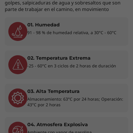
golpes, salpicaduras de agua y sobresaltos que son
Los accesorios exhibidos no están incluidos
parte de trabajar en el camino, en movimiento
01. Humedad
Gran potencia para un rendimiento
91 - 98 % de humedad relativa, a 30°C - 60°C
estelar
Libera una productividad sin problemas con la
laptop de gran rendimiento Lenovo ThinkPad
02. Temperatura Extrema
X13 2-en-1 5ta Gen (13”, Intel) que combina
-25 - 60°C en 3 ciclos de 2 horas de duración
potencia, portabilidad y seguridad. Es ligera y,
por naturaleza, es fácil de transportar, como
también ideal para trabajar en cualquier lugar.
Con una batería duradera, tiene energía
03. Alta Temperatura
durante todo el día. Este dispositivo compacto
Almacenamiento: 63°C por 24 horas; Operación:
está impulsado con el rendimiento de Intel®
43°C por 2 horas
Core™ Ultra y está disponible con la tecnología
Intel vPro® con Evo® Edition; gracias a esto,
conquista cargas de trabajo intensivas de
04. Atmosfera Explosiva
manera rápida y eficiente. Este compañero
Ambiente con vapor de gasolina