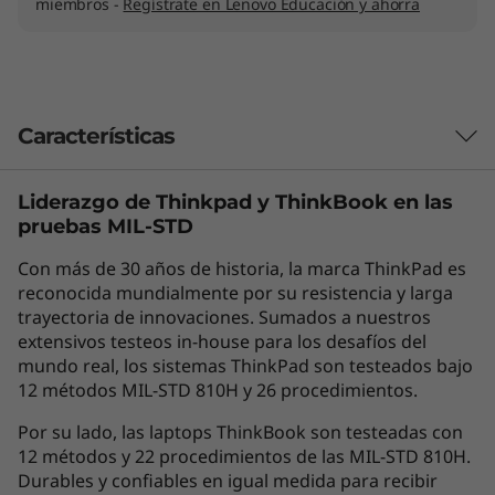
miembros -
Regístrate en Lenovo Educación y ahorra
Características
Liderazgo de Thinkpad y
ThinkBook
en las
Las características de cada producto pueden
pruebas MIL-STD
variar según el país de adquisición del mismo,
por lo que la siguiente descripción no debe ser
Con más de 30 años de historia, la marca ThinkPad es
interpretada como un compromiso
reconocida mundialmente por su resistencia y larga
contractual. Te invitamos a revisar las
trayectoria de innovaciones. Sumados a nuestros
extensivos testeos in-house para los desafíos del
características específicas para cada producto
mundo real, los sistemas ThinkPad son testeados bajo
antes de realizar la compra online en la sección
12 métodos MIL-STD 810H y 26 procedimientos.
'Ver Modelos' de esta misma página, o con un
asesor de ventas si es en una tienda física.
Por su lado, las laptops ThinkBook son testeadas con
12 métodos y 22 procedimientos de las MIL-STD 810H.
Durables y confiables en igual medida para recibir