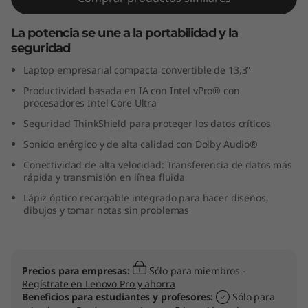
(
La potencia se une a la portabilidad y la
1
seguridad
Laptop empresarial compacta convertible de 13,3”
3
Productividad basada en IA con Intel vPro® con
"
procesadores Intel Core Ultra
Seguridad ThinkShield para proteger los datos críticos
I
Sonido enérgico y de alta calidad con Dolby Audio®
n
Conectividad de alta velocidad: Transferencia de datos más
rápida y transmisión en línea fluida
t
Lápiz óptico recargable integrado para hacer diseños,
dibujos y tomar notas sin problemas
e
l
Precios para empresas:
Sólo para miembros -
)
Regístrate en Lenovo Pro y ahorra
Beneficios para estudiantes y profesores:
Sólo para