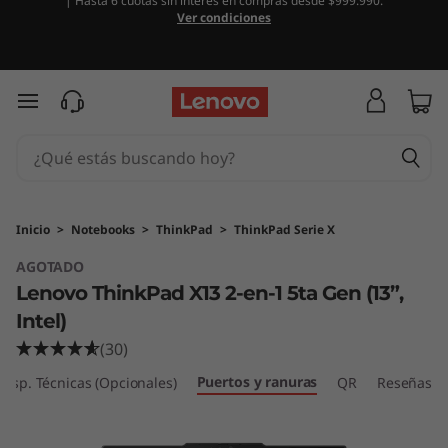
| Hasta 6 cuotas sin interés en compras desde $999.990.
T
Ver condiciones
h
i
Ir al contenido principal
n
k
P
Inicio
>
Notebooks
>
ThinkPad
>
ThinkPad Serie X
AGOTADO
a
Lenovo ThinkPad X13 2-en-1 5ta Gen (13”,
d
Intel)
(30)
X
Puertos y ranuras
Esp. Técnicas (Opcionales)
QR
Reseñas
1