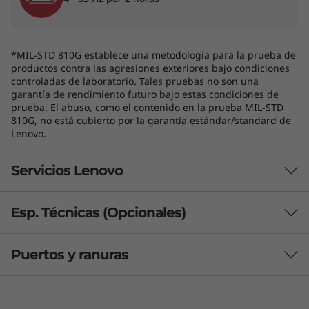
*MIL-STD 810G establece una metodología para la prueba de
productos contra las agresiones exteriores bajo condiciones
controladas de laboratorio. Tales pruebas no son una
garantía de rendimiento futuro bajo estas condiciones de
prueba. El abuso, como el contenido en la prueba MIL-STD
810G, no está cubierto por la garantía estándar/standard de
Lenovo.
Servicios Lenovo
Esp. Técnicas (Opcionales)
¿Qué incluye Lenovo Premier Support
Algunos puertos/ranuras pueden ser opcionales o variar - colores sujetos a
Plus?
disponibilidad. Los accesorios no están incluidos.
Puertos y ranuras
Rendimiento
Premier Support Plus incluye Protección contra Daños
Accidentales (ADP), Mantenga Su Unidad (KYD) y
Gráficos
Seguridad de nivel superior
Sustitución de la Batería Sellada (SB), con cobertura
Gráficos integrados Intel®