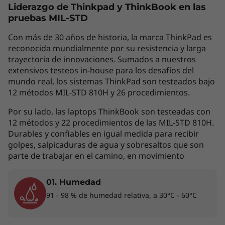
Liderazgo de Thinkpad y
ThinkBook
en las
Las características de cada producto pueden
pruebas MIL-STD
variar según el país de adquisición del mismo,
por lo que la siguiente descripción no debe ser
Con más de 30 años de historia, la marca ThinkPad es
interpretada como un compromiso
reconocida mundialmente por su resistencia y larga
contractual. Te invitamos a revisar las
trayectoria de innovaciones. Sumados a nuestros
extensivos testeos in-house para los desafíos del
características específicas para cada producto
mundo real, los sistemas ThinkPad son testeados bajo
antes de realizar la compra online en la sección
12 métodos MIL-STD 810H y 26 procedimientos.
'Ver Modelos' de esta misma página, o con un
asesor de ventas si es en una tienda física.
Por su lado, las laptops ThinkBook son testeadas con
12 métodos y 22 procedimientos de las MIL-STD 810H.
Durables y confiables en igual medida para recibir
golpes, salpicaduras de agua y sobresaltos que son
Los accesorios exhibidos no están incluidos
parte de trabajar en el camino, en movimiento
01. Humedad
Diseñada para ofrecer rendimiento
91 - 98 % de humedad relativa, a 30°C - 60°C
El procesador móvil opcional AMD Ryzen™
serie 5000 con tecnología PRO ofrece el