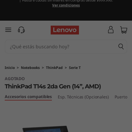
| Hasta 6 cuotas sin interés en compras desde $999.990.
T
Ver condiciones
h
i
Ir al contenido principal
n
k
P
Inicio
>
Notebooks
>
ThinkPad
>
Serie T
AGOTADO
a
ThinkPad T14s 2da Gen (14”, AMD)
d
Accesorios compatibles
Esp. Técnicas (Opcionales)
Puertos 
T
1