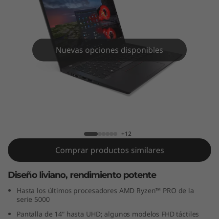
4
s
2
Nuevas opciones disponibles
d
a
G
ThinkPad T14s 2da Gen (14”, AMD)
e
+12
n
Comprar productos similares
(
Diseño liviano, rendimiento potente
1
Hasta los últimos procesadores AMD Ryzen™ PRO de la
serie 5000
4
Pantalla de 14” hasta UHD; algunos modelos FHD táctiles