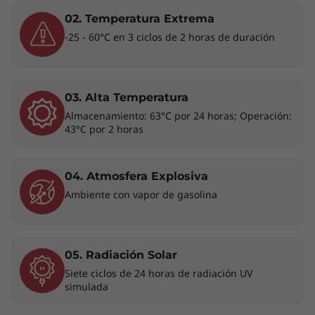
rendimiento y la portabilidad mejorados que
02. Temperatura Extrema
exigen los profesionales de empresa de hoy
-25 - 60°C en 3 ciclos de 2 horas de duración
día. Hasta 8 núcleos de procesamiento con
potencia de un solo subproceso y de múltiples
subprocesos facilitan la realización de
múltiples tareas exigentes en las aplicaciones
03. Alta Temperatura
de videoconferencia, de oficina y mucho más.
Almacenamiento: 63°C por 24 horas; Operación:
Además, disfrutarás de un excelente
43°C por 2 horas
rendimiento de la ventana gráfica en
herramientas de creación de contenido
profesional.
04. Atmosfera Explosiva
El procesador mencionado anteriormente es la
Ambiente con vapor de gasolina
máxima configuración posible para este equipo pero
no está incluido en todos los modelos – revisa la
configuración de tu laptop antes de la compra.
05. Radiación Solar
Siete ciclos de 24 horas de radiación UV
Productividad más fácil
simulada
La laptop Lenovo ThinkPad T14s de 2da