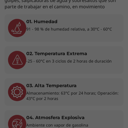
golpes, salpicaduras de agua y sobresaltos que son
dispositivo ligero y ultraportátil te permite
parte de trabajar en el camino, en movimiento
destacar.
01. Humedad
91 - 98 % de humedad relativa, a 30°C - 60°C
02. Temperatura Extrema
-25 - 60°C en 3 ciclos de 2 horas de duración
Impulsar la economía circular
03. Alta Temperatura
El ThinkPad L14 Gen 5 se enorgullece de
Almacenamiento: 63°C por 24 horas; Operación:
formar parte del creciente movimiento del
43°C por 2 horas
derecho a la reparación. De hecho, gracias a su
sencillo mantenimiento y a su extraordinaria
facilidad de reparación, este portátil ostenta
04. Atmosfera Explosiva
una puntuación de 9,3 sobre 10 en términos de
Ambiente con vapor de gasolina