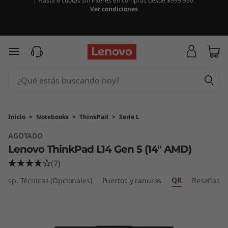
| Hasta 6 cuotas sin interés en compras desde $999.990.
L
Ver condiciones
e
n
Ir al contenido principal
o
v
o
Inicio
>
Notebooks
>
ThinkPad
>
Serie L
AGOTADO
T
Lenovo ThinkPad L14 Gen 5 (14″ AMD)
h
(7)
QR
i
Esp. Técnicas (Opcionales)
Puertos y ranuras
Reseñas
n