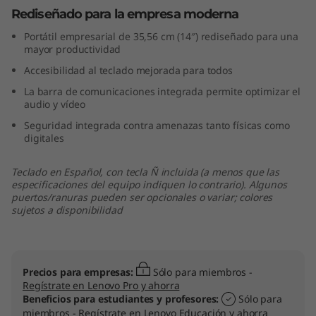
(
Rediseñado para la empresa moderna
Portátil empresarial de 35,56 cm (14″) rediseñado para una
1
mayor productividad
Accesibilidad al teclado mejorada para todos
4
La barra de comunicaciones integrada permite optimizar el
″
audio y vídeo
Seguridad integrada contra amenazas tanto físicas como
A
digitales
M
Teclado en Español, con tecla Ñ incluida (a menos que las
especificaciones del equipo indiquen lo contrario). Algunos
D
puertos/ranuras pueden ser opcionales o variar; colores
sujetos a disponibilidad
)
Precios para empresas:
Sólo para miembros -
Regístrate en Lenovo Pro y ahorra
Beneficios para estudiantes y profesores:
Sólo para
miembros -
Regístrate en Lenovo Educación y ahorra