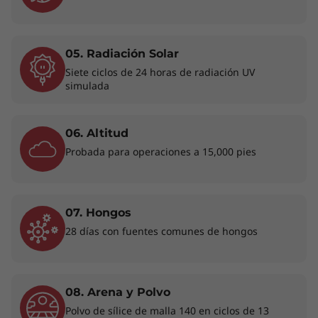
capacidad de reparación por parte de iFixit.
Con una amplia gama de unidades
reemplazables por el cliente (CRU), es fácil
05. Radiación Solar
actualizar los componentes o ampliar el ciclo
de vida de tu dispositivo con una sencilla
Siete ciclos de 24 horas de radiación UV
simulada
reparación. Puedes confiar en nuestros
Support Services para que tu sistema, y por
extensión tu empresa, sigan funcionando a
06. Altitud
pleno rendimiento.
Probada para operaciones a 15,000 pies
07. Hongos
28 días con fuentes comunes de hongos
08. Arena y Polvo
Polvo de sílice de malla 140 en ciclos de 13