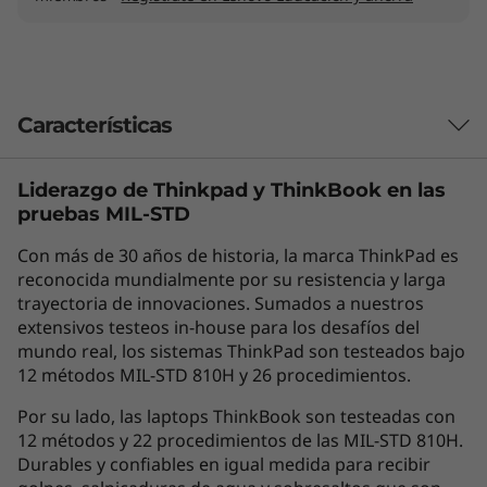
Características
Liderazgo de Thinkpad y
ThinkBook
en las
Inspírate
pruebas MIL-STD
¿Quieres un portátil que ofrezca un
Con más de 30 años de historia, la marca ThinkPad es
rendimiento inspirador a un precio más
reconocida mundialmente por su resistencia y larga
inspirador todavía? El nuevo Lenovo ThinkPad
trayectoria de innovaciones. Sumados a nuestros
L14 Gen 5 ofrece productividad para cualquier
extensivos testeos in-house para los desafíos del
empresa, con funciones aceleradas por IA, una
mundo real, los sistemas ThinkPad son testeados bajo
mayor capacidad de reparación y una
12 métodos MIL-STD 810H y 26 procedimientos.
experiencia de usuario mejorada. Con el
procesador AMD Ryzen™ PRO 7030 con
Por su lado, las laptops ThinkBook son testeadas con
12 métodos y 22 procedimientos de las MIL-STD 810H.
gráficos AMD Radeon™ de rendimiento
Durables y confiables en igual medida para recibir
probado y tecnologías profesionales, este