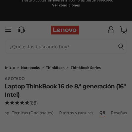
| Hasta 6 cuotas sin interés en compras desde $999.990.
T
Ver condiciones
h
i
Ir al contenido principal
n
k
B
Inicio
>
Notebooks
>
ThinkBook
>
ThinkBook Series
AGOTADO
o
Laptop ThinkBook 16 de 8.ª generación (16″
o
Intel)
(88)
k
QR
Esp. Técnicas (Opcionales)
Puertos y ranuras
Reseñas
1