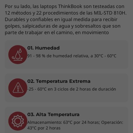
rápidas. Además, las funciones avanzadas
Por su lado, las laptops ThinkBook son testeadas con
12 métodos y 22 procedimientos de las MIL-STD 810H.
optimizan la eficiencia energética para lograr
Durables y confiables en igual medida para recibir
una experiencia informática más receptiva en
golpes, salpicaduras de agua y sobresaltos que son
flujos de trabajo intensivos.
parte de trabajar en el camino, en movimiento
01. Humedad
91 - 98 % de humedad relativa, a 30°C - 60°C
02. Temperatura Extrema
-25 - 60°C en 3 ciclos de 2 horas de duración
Logra más en cada entorno con un peso
ligero
03. Alta Temperatura
Experimenta el arte de la movilidad con el
Almacenamiento: 63°C por 24 horas; Operación:
perfil elegante y delgado de la ThinkBook 16 de
43°C por 2 horas
8.ª generación. Su construcción de aluminio