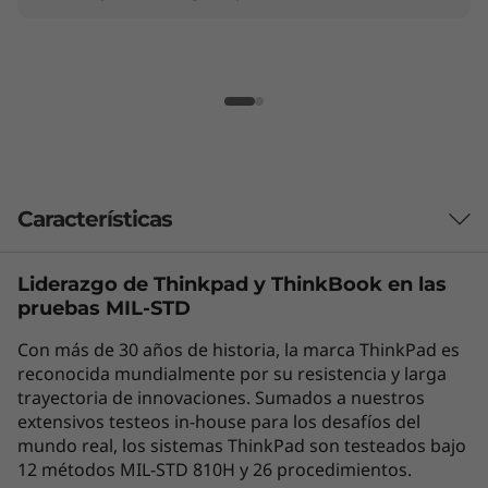
Características
Liderazgo de Thinkpad y
ThinkBook
en las
¡Hazle frente a lo más difícil!
pruebas MIL-STD
La laptop Lenovo ThinkBook 16 de 8.ª
Con más de 30 años de historia, la marca ThinkPad es
generación es una potencia que se diseñó para
reconocida mundialmente por su resistencia y larga
PYMES y usuarios avanzados, cuenta con el
trayectoria de innovaciones. Sumados a nuestros
procesador Intel® Core™ para mejorar tu
extensivos testeos in-house para los desafíos del
rendimiento diario. No tendrás problema para
mundo real, los sistemas ThinkPad son testeados bajo
hacer tareas complejas que involucran datos
12 métodos MIL-STD 810H y 26 procedimientos.
con las velocidades de procesamiento más