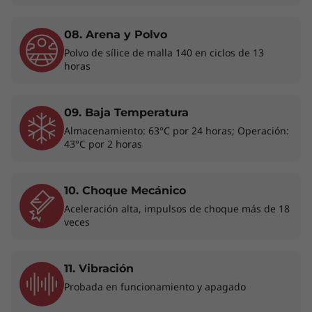
Vistas impresionantes, sonidos superiores
08. Arena y Polvo
Polvo de sílice de malla 140 en ciclos de 13
Disfruta el contenido con una nitidez
horas
impresionante en la laptop ThinkBook de 16"
de 8.ª generación que viene con pantalla táctil
opcional. Su amplio espacio en la pantalla y sus
09. Baja Temperatura
contrastes de color audaces se combinan para
Almacenamiento: 63°C por 24 horas; Operación:
crear un placer visual único, mientras que
43°C por 2 horas
Dolby Audio™ ofrece una experiencia de
sonido enriquecida. Además, la certificación
TÜV Eyesafe® garantiza la protección contra la
10. Choque Mecánico
fatiga ocular excesiva.
Aceleración alta, impulsos de choque más de 18
veces
11. Vibración
Probada en funcionamiento y apagado