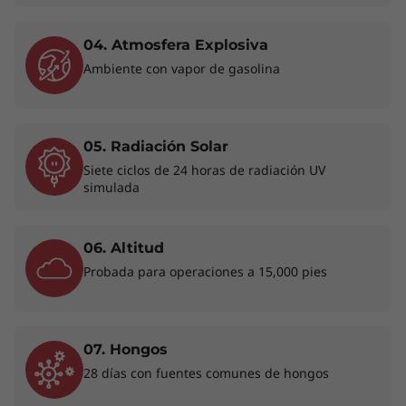
ligera y su diseño modular aportan una gran
resistencia junto con la flexibilidad para
04. Atmosfera Explosiva
trabajar en cualquier entorno diverso. Los
Ambiente con vapor de gasolina
biseles casi sin bordes maximizan el espacio de
la pantalla, lo que asegura que cada
presentación o sesión de streaming sea
totalmente espectacular.
05. Radiación Solar
Siete ciclos de 24 horas de radiación UV
simulada
06. Altitud
Probada para operaciones a 15,000 pies
07. Hongos
28 días con fuentes comunes de hongos