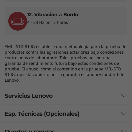
12. Vibración a Bordo
4 - 33 Hz por 2 horas
Potencia sustentable que incorpora
comodidad natural
La laptop ThinkBook 16 de 8.ª generación le da
*MIL-STD 810G establece una metodología para la prueba de
prioridad a la comodidad del usuario, además
productos contra las agresiones exteriores bajo condiciones
de la productividad de gran calidad. Su teclado
controladas de laboratorio. Tales pruebas no son una
garantía de rendimiento futuro bajo estas condiciones de
mejorado cuenta con teclas bien alineadas que
prueba. El abuso, como el contenido en la prueba MIL-STD
permiten una experiencia táctil y ergonómica.
810G, no está cubierto por la garantía estándar/standard de
Además, está diseñada para resistir derrames
Lenovo.
de líquidos para mantener un desempeño
constante y cuenta con la certificación ENERGY
Servicios Lenovo
STAR® 9.0 para reducir costos operativos.
Esp. Técnicas (Opcionales)
¿Qué incluye Lenovo Premier Support
Plus?
Puertos y ranuras