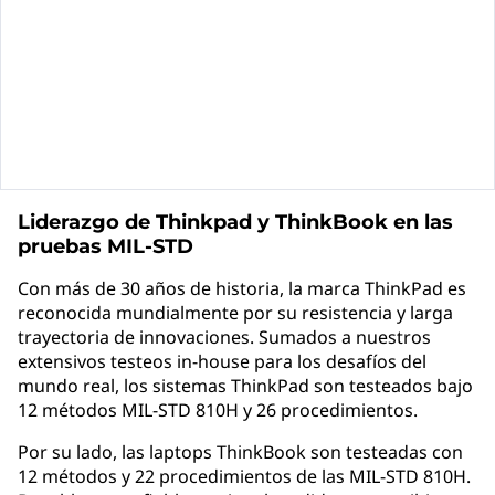
o
o
k
1
4
6
Liderazgo de Thinkpad y
ThinkBook
en las
pruebas MIL-STD
t
Con más de 30 años de historia, la marca ThinkPad es
a
reconocida mundialmente por su resistencia y larga
G
trayectoria de innovaciones. Sumados a nuestros
extensivos testeos in-house para los desafíos del
e
mundo real, los sistemas ThinkPad son testeados bajo
12 métodos MIL-STD 810H y 26 procedimientos.
n
Por su lado, las laptops ThinkBook son testeadas con
(
12 métodos y 22 procedimientos de las MIL-STD 810H.