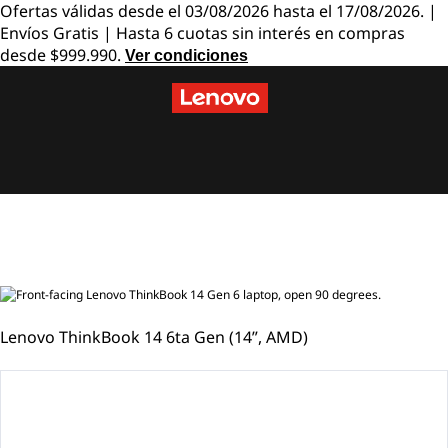
L
Ofertas válidas desde el 03/08/2026 hasta el 17/08/2026. |
Envíos Gratis | Hasta 6 cuotas sin interés en compras
e
desde $999.990.
Ver condiciones
n
Ir al contenido principal
o
v
o
T
h
i
Lenovo ThinkBook 14 6ta Gen (14”, AMD)
n
k
B