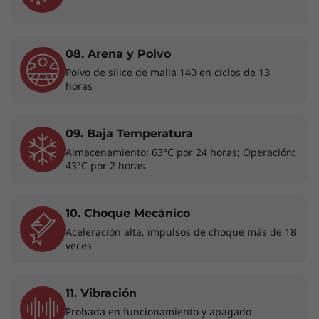
Cómodo, práctico y siempre a mano
Disfruta de la versatilidad de un portátil
08. Arena y Polvo
convertible con el ThinkBook 14 2-in-1 Gen 4,
Polvo de sílice de malla 140 en ciclos de 13
que incorpora el Slim Pen de Lenovo. Fíjalo
horas
magnéticamente al lateral del teclado y tenlo
siempre a mano. Tanto si lo usas como portátil
09. Baja Temperatura
o como tablet, podrás controlar fácilmente
tareas como dibujar, tomar notas, navegar o
Almacenamiento: 63°C por 24 horas; Operación:
43°C por 2 horas
incluso firmar un documento con un lápiz
óptico más grande y cómodo.
10. Choque Mecánico
Aceleración alta, impulsos de choque más de 18
veces
11. Vibración
Probada en funcionamiento y apagado