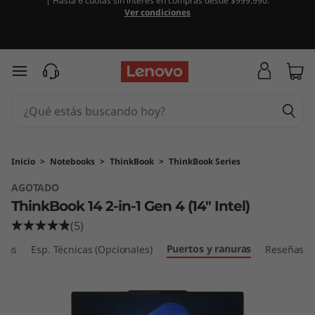
| Hasta 6 cuotas sin interés en compras desde $999.990.
T
Ver condiciones
h
i
Ir al contenido principal
n
k
B
Inicio
>
Notebooks
>
ThinkBook
>
ThinkBook Series
AGOTADO
o
ThinkBook 14 2-in-1 Gen 4 (14" Intel)
o
(5)
Puertos y ranuras
k
icas
Esp. Técnicas (Opcionales)
Reseñas
1