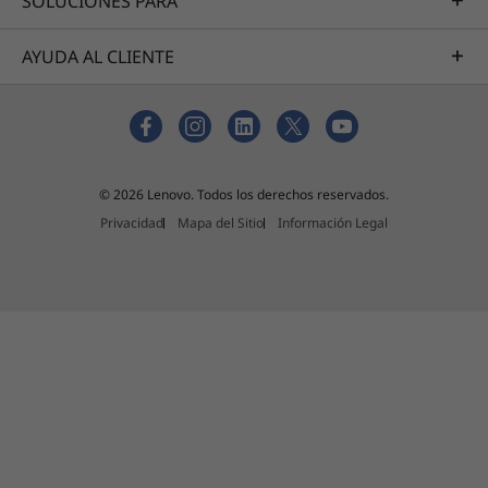
SOLUCIONES PARA
Specifications may vary depending upon region / model.
AYUDA AL CLIENTE
OTHER INFORMATION
Security
Discrete Trusted Platform Module (dTPM) 2.0
Smart Power On: match-on-chip (MOC) fingerprint
© 2026 Lenovo. Todos los derechos reservados.
reader integrated with power button
Privacidad
Mapa del Sitio
Información Legal
Kensington Nano Security Slot™
Preloaded Software
Lenovo Smart Meeting
Lenovo Vantage
®
McAfee
LiveSafe™ (trial)
Office 365 (trial)
What’s in the Box