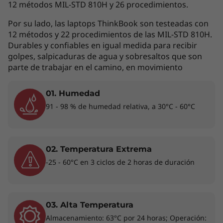
12 métodos MIL-STD 810H y 26 procedimientos.
Por su lado, las laptops ThinkBook son testeadas con
12 métodos y 22 procedimientos de las MIL-STD 810H.
Durables y confiables en igual medida para recibir
golpes, salpicaduras de agua y sobresaltos que son
Procesamiento y rendimiento más
parte de trabajar en el camino, en movimiento
rápidos
Optimizado para un rendimiento superior, el
01. Humedad
portátil Lenovo ThinkBook 14 2-in-1 Gen 4
91 - 98 % de humedad relativa, a 30°C - 60°C
cuenta con excepcionales capacidades de IA.
Equipado con robustos procesadores Intel®
Core™ Ultra, combina la potencia del
02. Temperatura Extrema
procesamiento neuronal con el objetivo de
-25 - 60°C en 3 ciclos de 2 horas de duración
agilizar las tareas de IA. Tanto si escribes
código como si preparas presentaciones,
puedes aprovechar al máximo la IA acelerada y
así mejorar tu productividad. Y lo mejor de
03. Alta Temperatura
todo, disfruta de multitarea con un
Almacenamiento: 63°C por 24 horas; Operación: