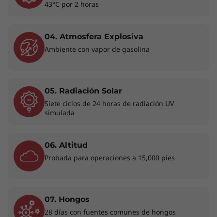
rendimiento superior de la batería que te
43°C por 2 horas
permite desplazarte durante todo el día y
disponer de carga rápida cuando necesites un
extra de batería. Prepárate para disfrutar de la
04. Atmosfera Explosiva
mejor experiencia de PC con IA.
Ambiente con vapor de gasolina
05. Radiación Solar
Siete ciclos de 24 horas de radiación UV
simulada
06. Altitud
Probada para operaciones a 15,000 pies
07. Hongos
28 días con fuentes comunes de hongos