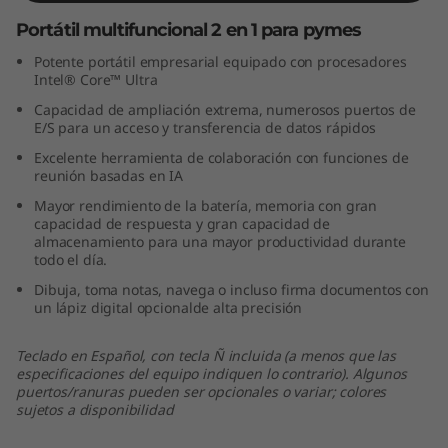
(
Portátil multifuncional 2 en 1 para pymes
1
Potente portátil empresarial equipado con procesadores
Intel® Core™ Ultra
4
Capacidad de ampliación extrema, numerosos puertos de
E/S para un acceso y transferencia de datos rápidos
"
Excelente herramienta de colaboración con funciones de
reunión basadas en IA
I
Mayor rendimiento de la batería, memoria con gran
capacidad de respuesta y gran capacidad de
n
almacenamiento para una mayor productividad durante
todo el día.
t
Dibuja, toma notas, navega o incluso firma documentos con
un lápiz digital opcionalde alta precisión
e
Teclado en Español, con tecla Ñ incluida (a menos que las
l
especificaciones del equipo indiquen lo contrario). Algunos
puertos/ranuras pueden ser opcionales o variar; colores
)
sujetos a disponibilidad