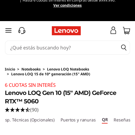
| Hasta 6 cuotas sin interés en compras desde $999.990.
Ver condiciones
Ir al contenido principal
Inicio
>
Notebooks
>
Lenovo LOQ Notebooks
>
Lenovo LOQ 15 de 10ª generación (15" AMD)
Original Price 2126318 CLP Discounted Price 
6 CUOTAS SIN INTERÉS
Lenovo LOQ Gen 10 (15" AMD) GeForce
RTX™ 5060
(90)
QR
Esp. Técnicas (Opcionales)
Puertos y ranuras
Reseñas