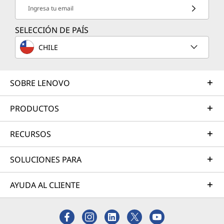
Ingresa tu email
Rendimiento de escritorio en
Aca
cualquier lugar
SELECCIÓN DE PAÍS
El aca
Ethernet 2,5 G de velocidad completa,
durab
CHILE
HDMI 2.1 y más hacen que esta laptop
dise
para juegos se comporte más como
una computadora de escritorio.
SOBRE LENOVO
PRODUCTOS
RECURSOS
SOLUCIONES PARA
AYUDA AL CLIENTE