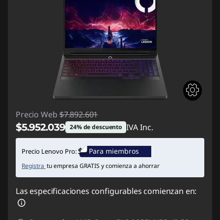
Precio Web
$7.892.601
$5.952.039
IVA Inc.
24% de descuento
Ahorros instantáneos :
-$1.940.562
Para miembros
Precio Lenovo Pro:
Registra
tu empresa GRATIS y comienza a ahorrar
Las especificaciones configurables comienzan en: