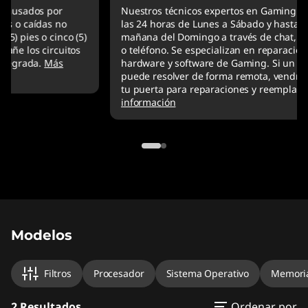
Nuestros técnicos expertos en Gaming están ahí para ti
las 24 horas de Lunes a Sábado y hasta las 6 de la
mañana del Domingo a través de chat, correo electrónico
o teléfono. Se especializan en reparaciones remotas de
hardware y software de Gaming. Si un problema no se
puede resolver de forma remota, vendrán directamente a
tu puerta para reparaciones y reemplazos rápidos.
Más
información
Original Price 5004471.00 CLP Discounted Pr
Original Price 7892601.00 CLP Discounted Pri
Modelos
Filtros
Procesador
Sistema Operativo
Memori
2 Resultados
Ordenar por