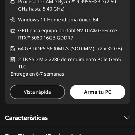
Procesador AMD Ryzen™ 9 9955HX3D (2,50
GHz hasta 5,40 GHz)
Windows 11 Home idioma único 64
GPU para equipo portátil NVIDIA® GeForce
RTX™ 5080 16GB GDDR7
64 GB DDR5-5600MT/s (SODIMM) - (2 x 32 GB)
2 TB SSD M.2 2280 de rendimiento PCIe Gen5
TLC
Entrega
en 6-7 semanas
Vista rápida
Arma tu PC
Características