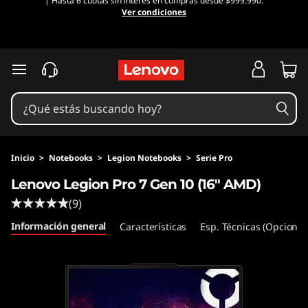
| Hasta 6 cuotas sin interés en compras desde $999.990.
Ver condiciones
Ir al contenido principal
Inicio
>
Notebooks
>
Legion Notebooks
>
Serie Pro
Lenovo Legion Pro 7 Gen 10 (16" AMD)
(9)
Información general
Características
Esp. Técnicas (Opcional