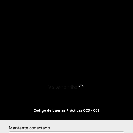
Rendimiento máximo,
comodidad y enfoque
Volver arriba
Código de buenas Prácticas CCS - CCE
Los accesorios son opcionales y se venden por separado.
Mantente conectado