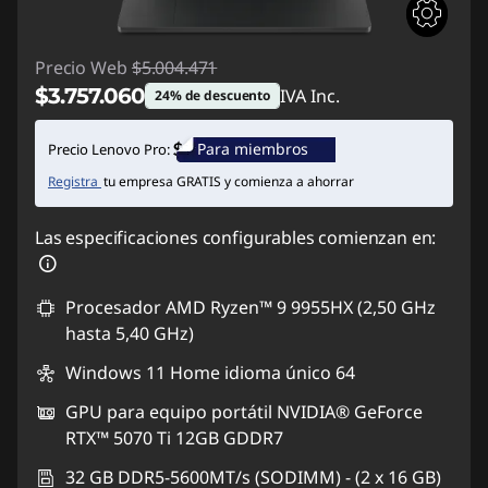
Precio Web
$5.004.471
$3.757.060
IVA Inc.
24% de descuento
Ahorros instantáneos :
-$1.247.411
Para miembros
Precio Lenovo Pro:
Registra
tu empresa GRATIS y comienza a ahorrar
Las especificaciones configurables comienzan en:
Procesador AMD Ryzen™ 9 9955HX (2,50 GHz
hasta 5,40 GHz)
Windows 11 Home idioma único 64
GPU para equipo portátil NVIDIA® GeForce
RTX™ 5070 Ti 12GB GDDR7
32 GB DDR5-5600MT/s (SODIMM) - (2 x 16 GB)