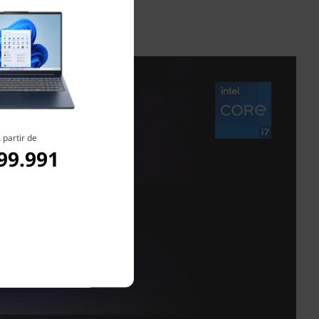
 partir de
99.991