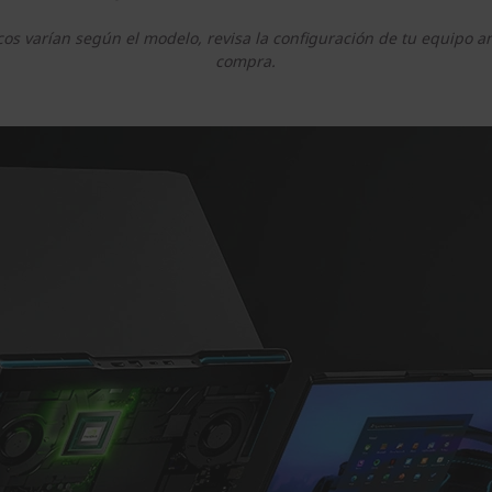
cos varían según el modelo, revisa la configuración de tu equipo a
compra.