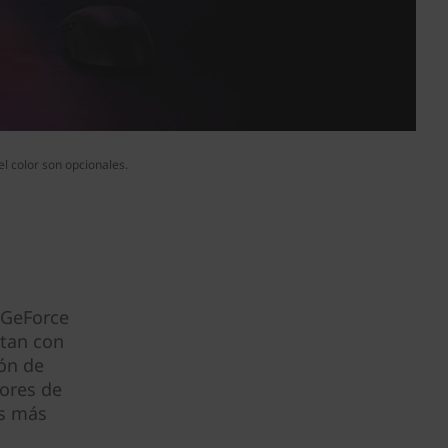
el color son opcionales.
 GeForce
ntan con
ón de
ores de
os más