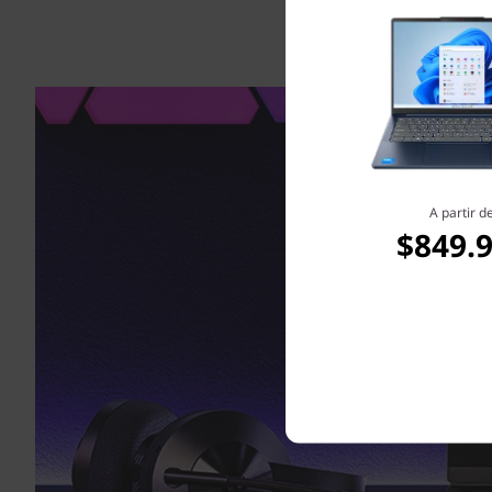
A partir d
$849.