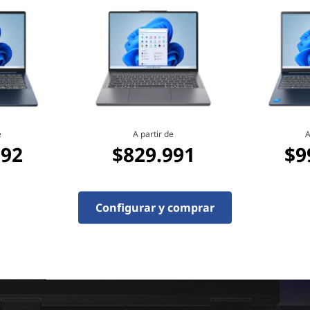
jugar sin perder el ritmo.
e
A partir de
A
992
$829.991
$9
Configurar y comprar