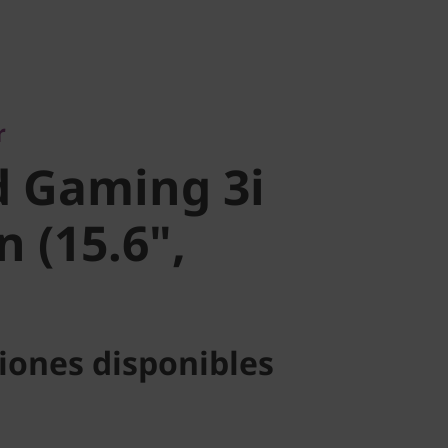
 Gaming 3i
r
(15.6",
d Gaming 3i
 (15.6",
iones disponibles