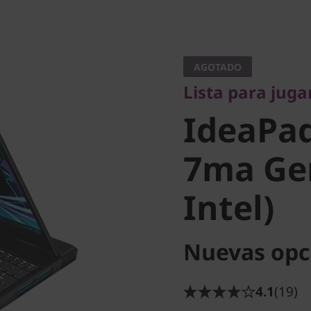
Lista para jugar
IdeaPad
AGOTADO
Lista para juga
7ma Gen 
IdeaPa
Intel)
7ma Gen
Intel)
Nuevas opc
4.1
(19)