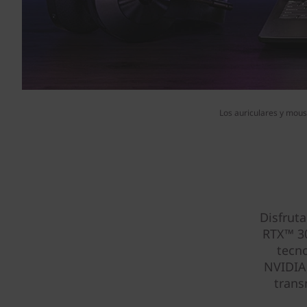
Los auriculares y mouse
Disfrut
RTX™ 30
tecn
NVIDIA
trans