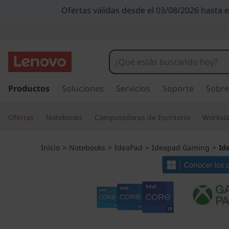
I
Ofertas válidas desde el 03/08/2026 hasta 
d
e
a
I
r
Productos
Soluciones
Servicios
Soporte
Sobre
P
a
l
a
Ofertas
Notebooks
Computadoras de Escritorio
Worksta
c
o
d
n
Inicio
>
Notebooks
>
IdeaPad
>
Ideapad Gaming
>
Id
t
G
e
n
a
i
d
m
o
p