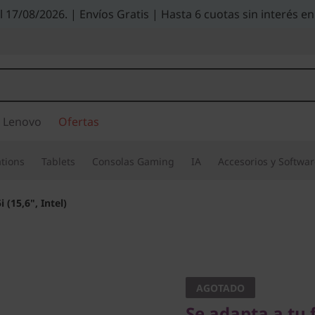
el 17/08/2026. | Envíos Gratis | Hasta 6 cuotas sin interés
 Lenovo
Ofertas
tions
Tablets
Consolas Gaming
IA
Accesorios y Softwa
 (15,6", Intel)
Se adapta a tu fo
IdeaPad 5
AGOTADO
Se adapta a tu 