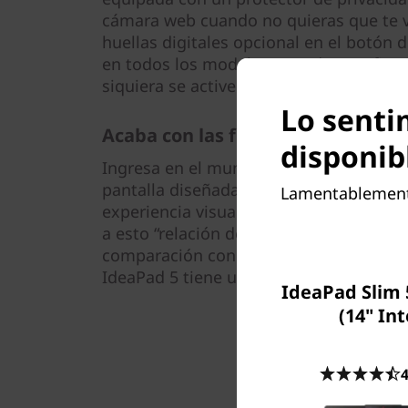
cámara web cuando no quieras que te v
huellas digitales opcional en el botón 
en todos los modelos), puedes configur
siquiera se active a menos que detecte 
Lo sentim
Acaba con las fronteras
disponib
Ingresa en el mundo de tus películas y 
pantalla diseñada hasta el último milí
Lamentablemente,
experiencia visual y te ofrece más por
a esto “relación de área activa” o la ca
comparación con el tamaño de los borde
IdeaPad 5 tiene una increíble relación 
IdeaPad Slim 
(14" Int
4