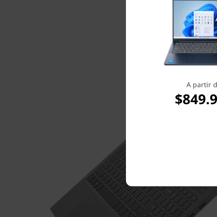
A partir 
$849.