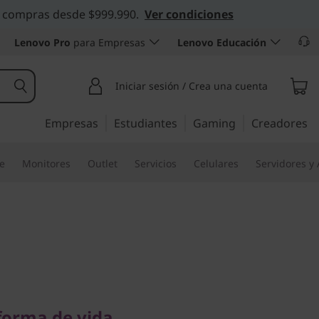
 en compras desde $999.990.
Ver condiciones
Lenovo Pro
para Empresas
Lenovo Educación
Iniciar sesión / Crea una cuenta
Empresas
Estudiantes
Gaming
Creadores
re
Monitores
Outlet
Servicios
Celulares
Servidores y
rma de vida
i (15,6",
forma de vida