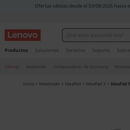
I
Ofertas válidas desde el 03/08/2026 hasta 
d
e
a
I
r
Productos
Soluciones
Servicios
Soporte
Sobre
P
a
l
a
Ofertas
Notebooks
Computadoras de Escritorio
Worksta
c
o
d
n
Inicio
>
Notebooks
>
IdeaPad
>
IdeaPad 5
>
IdeaPad 5i
t
5
e
n
i
i
d
(
o
p