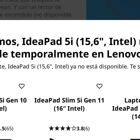
ean. Y con un lector de
de encendido (no disponible
ar tu IdeaPad para que ni
tu firma biométrica.
os, IdeaPad 5i (15,6", Intel)
le temporalmente en Lenov
series favoritas con una
metro que maximiza tu
 IdeaPad 5i (15,6", Intel) ya no está disponible. Te
 el mismo dinero. Llamamos
ntidad de pantalla en
s circundantes, y la
del 90%.
5i Gen 10
IdeaPad Slim 5i Gen 11
Lapt
el)
(16″ Intel)
IdeaPad 
(1
.5
(65)
3.8
(6)