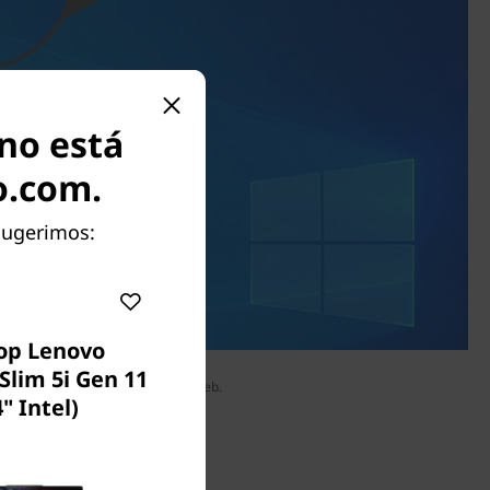
 no está
o.com.
 sugerimos:
op Lenovo
Slim 5i Gen 11
Obturador de cámara web.
4" Intel)