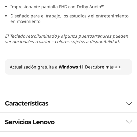
(
Impresionante pantalla FHD con Dolby Audio™
Diseñado para el trabajo, los estudios y el entretenimiento
1
en movimiento
5
El Teclado retroiluminado y algunos puertos/ranuras pueden
ser opcionales o variar – colores sujetos a disponibilidad.
"
,
Actualización gratuita a
Windows 11
Descubre más > >
I
n
t
Características
e
Servicios Lenovo
Las características de cada producto pueden
l
variar según el país de adquisición del mismo,