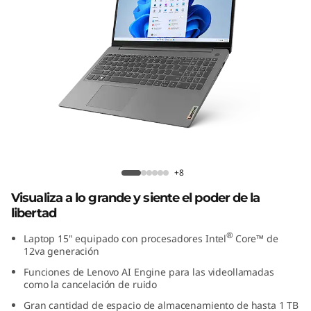
P
a
d
3
i
7
Laptop IdeaPad 3i 7ma Gen (15", Intel)
m
+8
Visualiza a lo grande y siente el poder de la
a
libertad
G
®
Laptop 15" equipado con procesadores Intel
Core™ de
12va generación
e
Funciones de Lenovo AI Engine para las videollamadas
como la cancelación de ruido
n
Gran cantidad de espacio de almacenamiento de hasta 1 TB