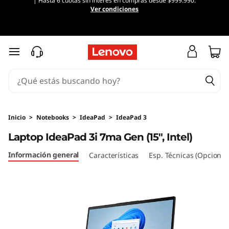
| Hasta 6 cuotas sin interés en compras desde $999.990.
L
Ver condiciones
a
p
Ir al contenido principal
t
o
p
Inicio
>
Notebooks
>
IdeaPad
>
IdeaPad 3
Laptop IdeaPad 3i 7ma Gen (15", Intel)
I
Información general
Características
Esp. Técnicas (Opcional
d
e
a