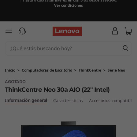
| Hasta 6 cuotas sin interés en compras desde $999.990.
T
Ver condiciones
h
i
Ir al contenido principal
n
k
C
Inicio
>
Computadoras de Escritorio
>
ThinkCentre
>
Serie Neo
AGOTADO
e
ThinkCentre Neo 30a AIO (22" Intel)
n
Información general
Características
Accesorios compatibles
t
r