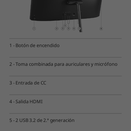
for business
Display
21.5″ FHD 16:9, WVA, LED, retroiluminación, sin bordes,
LCD, 250nits
Memoria
1
-
Botón de encendido
Hasta 8GB DDR4
2
-
Toma combinada para auriculares y micrófono
Almacenamiento
Disco duro de hasta 1TB, 2,5" 5400rpm
SSD PCIe M.2 de hasta 512 GB
3
-
Entrada de CC
Gráficos
4
-
Salida HDMI
Gráficos Intel® UHD integrados
Seguridad
5
-
2 USB 3.2 de 2.ª generación
Compatible con ThinkShield