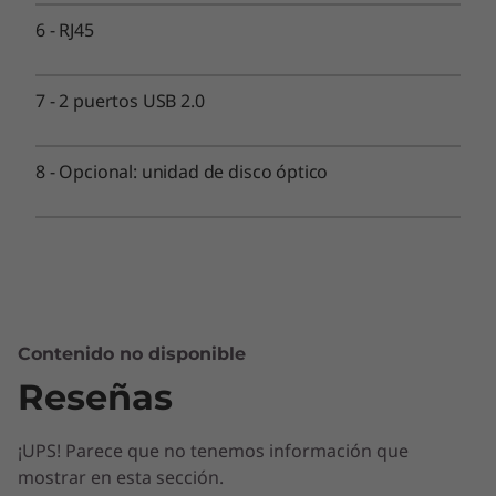
Trusted Platform Module (TPM) 2.0
Opcional: clip de cable inteligente
6
-
RJ45
Sonido
7
-
2 puertos USB 2.0
2 x 3W
®
Audio by Harman
8
-
Opcional: unidad de disco óptico
Cámara
720P
Micrófono simple (opcional: micrófono doble)
Dimensiones (alto × ancho × profundidad)
405 mm x 185 mm x 490 mm
Contenido no disponible
Peso
Reseñas
desde 5,73 kg
¡UPS! Parece que no tenemos información que
Conectividad
mostrar en esta sección.
2 x 2 AX Wi-Fi 6