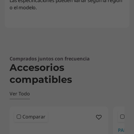
Las especificaciones pueden variar según la región
o el modelo.
Comprados juntos con frecuencia
Accesorios
compatibles
Ver Todo
Comparar
Co
<b>
<b>
PANTA