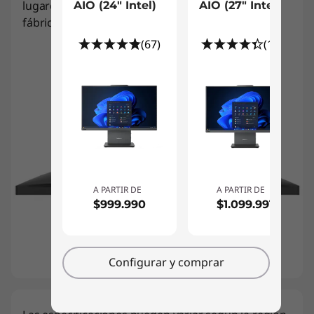
lugares de trabajo, desde la oficina hasta una
AIO (24" Intel)
AIO (27" Intel)
fábrica.
(67)
(105)
A PARTIR DE
A PARTIR DE
$999.990
$1.099.991
Configurar y comprar