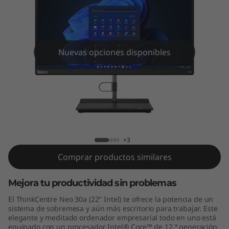
e
N
e
Nuevas opciones disponibles
o
3
0
ThinkCentre Neo 30a AIO (22" Intel)
a
+3
A
Comprar productos similares
I
Mejora tu productividad sin problemas
O
El ThinkCentre Neo 30a (22" Intel) te ofrece la potencia de un
sistema de sobremesa y aún más escritorio para trabajar. Este
(
elegante y meditado ordenador empresarial todo en uno está
equipado con un procesador Intel® Core™ de 12.ª generación,