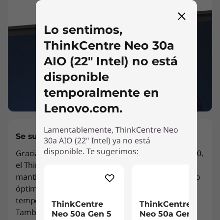
Lo sentimos,
ThinkCentre Neo 30a
AIO (22" Intel) no está
disponible
temporalmente en
Lenovo.com.
Lamentablemente, ThinkCentre Neo
Se superan bajo presión
30a AIO (22" Intel) ya no está
disponible. Te sugerimos:
Gracias a nuestra refrigeración inteligente (ICE) 5.0,
el ThinkCentre Neo 30a (22" Intel) siempre se
mantiene frío bajo presión. Ofrece un rendimiento
óptimo mediante el control intuitivo de las
temperaturas internas y el consumo de energía.
ThinkCentre
ThinkCentre
También presenta distintos modos para distintos
Neo 50a Gen 5
Neo 50a Gen 5