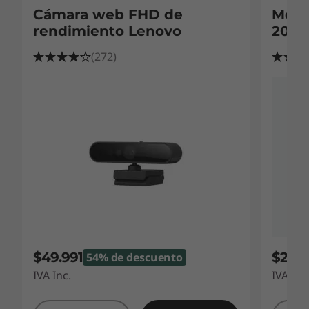
Cámara web FHD de
Moni
rendimiento Lenovo
20 (T
(272)
$49.991
$279
54% de descuento
IVA Inc.
IVA Inc