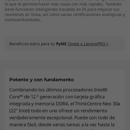
lo que te permite hacer más cosas con más rapidez. También
2
tiene funciones inteligentes basadas en IA para mejorar tus
reuniones en línea, así como varias certificaciones ecológicas y
2
medioambientales.
"
I
Beneficios extra para tu
PyME
Únete a LenovoPRO >
n
t
e
Potente y con fundamento
Combinando los últimos procesadores Intel®
l
Core™ de 12.ª generación con tarjeta gráfica
integrada y memoria DDR4, el ThinkCentre Neo 30a
)
(22" Intel) todo en uno ofrece un rendimiento
verdaderamente excepcional. Puede con todo de
manera fácil, desde varias tareas a la vez hasta la