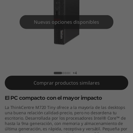
e
M
Nuevas opciones disponibles
7
2
0
T
+4
i
Comprar productos similares
n
El PC compacto con el mayor impacto
y
La ThinkCentre M720 Tiny ofrece a la mayoría de las desktops
(
una buena relación calidad-precio, pero no desordena tu
escritorio. Desarrollada por los procesadores Intel® Core™ de
hasta la 9na generación, con memoria y almacenamiento de
I
última generación, es rápida, receptiva y versátil. Pequeña por