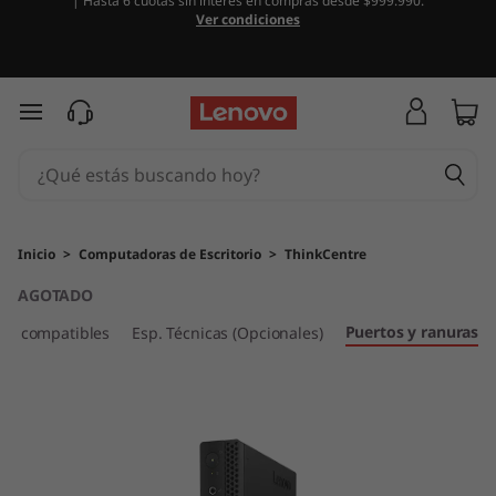
| Hasta 6 cuotas sin interés en compras desde $999.990.
T
Ver condiciones
h
i
Ir al contenido principal
n
k
C
Inicio
>
Computadoras de Escritorio
>
ThinkCentre
AGOTADO
e
Puertos y ranuras
ios compatibles
Esp. Técnicas (Opcionales)
n
t
r