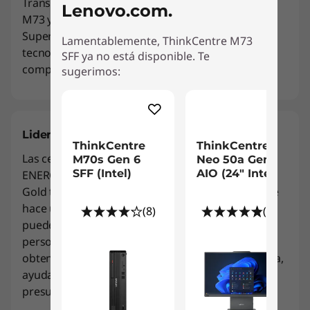
Transfiere la información rápidamente entre la
Lenovo.com.
M73 y otros dispositivos con el USB 3.0
SuperSpeed: Es hasta 10 veces más veloz que las
Lamentablemente, ThinkCentre M73
tecnologías USB anteriores y también es
SFF ya no está disponible. Te
compatible con éstas.
sugerimos:
Liderazgo ecológico
ThinkCentre
ThinkCentre
Las certificaciones de líderes en ecología como
M70s Gen 6
Neo 50a Gen 5
SFF (Intel)
AIO (24" Intel)
ENERGY STAR 5.2, EPEAT® Gold y UL Environment
Gold te permitirán ahorrar dinero con una PC que
hace un uso más eficiente de la energía. Además,
(8)
(67)
puedes usar Desktop Power Manager para
personalizar tus configuraciones de energía y
obtener un equilibrio en el consumo de tu sistema,
ayudando al planeta pero también a tu
presupuesto.