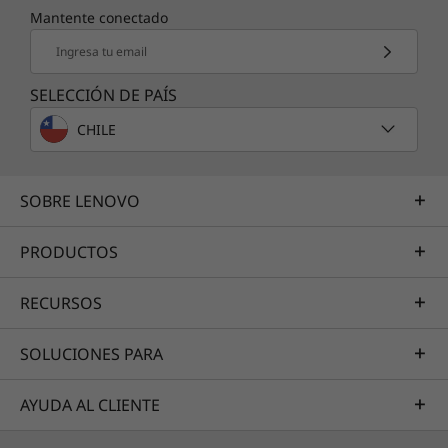
Mantente conectado
2x2 802.11 b/g/n con Bluetooth
1x1 802.11 b/g/n
Ingresa tu email
Ranuras y conectores
SELECCIÓN DE PAÍS
2 x bahías internas 3,5”, 1 x 5,25”
CHILE
1 PCI Express 2 x altura media
16 PCI Express 1 altura media
SOBRE LENOVO
Puertos de entrada y salida
(frontales/posteriores):
PRODUCTOS
Puertos de entrada y salida (frontales/posteriores): 2
USB 2.0, micrófono, auricular, lector de trajetas 9 en 12
RECURSOS
Puertos de entrada y salida (posteriores): 2 USB 2.0, 2
USB 3.0, 2 PS/2 (1 para el teclado, 1 para el mouse),
SOLUCIONES PARA
puerto serie, VGA, Display Port, entrada para corriente
CC, 3 entradas de audio (entrada y salida de conexión
AYUDA AL CLIENTE
cableada, micrófono)