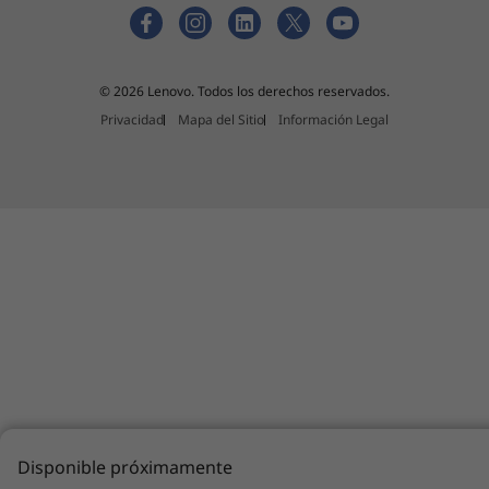
Fuente de alimentación
Fuente de alimentación estándar de 240 W
Dimensiones del gabinete (A x A x P)
© 2026 Lenovo. Todos los derechos reservados.
338 mm x 100 mm x 385 mm
Privacidad
Mapa del Sitio
Información Legal
Peso
Desde 6,6 kg
Software preinstalado
Intel AppUp®, Nitro PDF, Adobe® Acrobat Reader
Accuweather, Desktop Power Manager, PC Device
Stage
Evernote, almacenamiento Cloud de Lenovo por
SugarSync
Lenovo Companion, Lenovo Settings
Lenovo Message Center Plus, Lenovo Registration
Lenovo QuickLaunch, Lenovo QuickSnip, Lenovo
Disponible próximamente