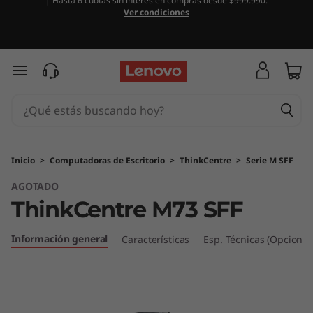
| Hasta 6 cuotas sin interés en compras desde $999.990.
T
Ver condiciones
h
i
Ir al contenido principal
n
k
C
Inicio
>
Computadoras de Escritorio
>
ThinkCentre
>
Serie M SFF
AGOTADO
e
ThinkCentre M73 SFF
n
Información general
Características
Esp. Técnicas (Opcional
t
r