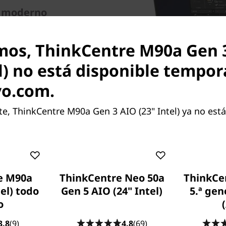
o moderno
o en uno ThinkCentre M90a
um para el mundo del
mos, ThinkCentre M90a Gen 
art, elegante y seguro cuenta
el) no está disponible tempo
generación con la
a NVIDIA® opcional. La
vo.com.
 con Dolby Atmos® mejoran
taciones de acoplamiento
, ThinkCentre M90a Gen 3 AIO (23" Intel) ya no está
horrar espacio en el
e M90a
ThinkCentre Neo 50a
ThinkCe
tel) todo
Gen 5 AIO (24" Intel)
5.ª gen
o
3.8
(9)
4.8
(69)