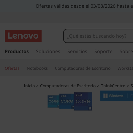
T
Ofertas válidas desde el 03/08/2026 hasta 
h
i
n
I
r
Productos
Soluciones
Servicios
Soporte
Sobre
k
a
l
C
Ofertas
Notebooks
Computadoras de Escritorio
Worksta
c
o
e
n
Inicio
>
Computadoras de Escritorio
>
ThinkCentre
>
S
t
n
e
n
t
i
d
r
o
p