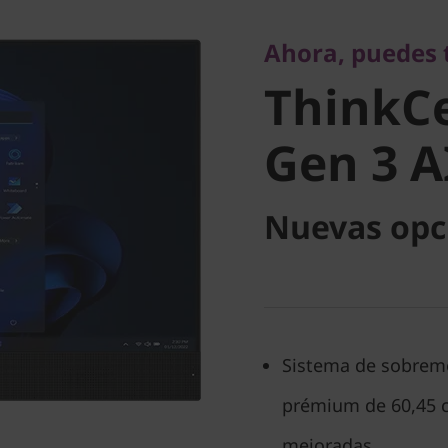
Ahora, puedes ten
ThinkCe
Ahora, puedes 
ThinkC
Gen 3 AIO
Gen 3 A
Nuevas opc
Sistema de sobreme
prémium de 60,45 c
mejoradas