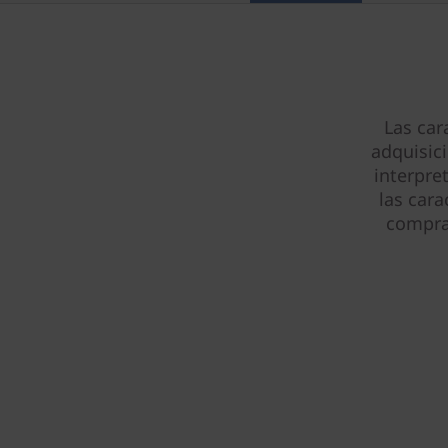
)
Las car
adquisic
interpre
las cara
compra 