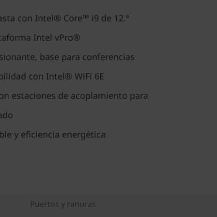
sta con Intel® Core™ i9 de 12.ª
taforma Intel vPro®
sionante, base para conferencias
ilidad con Intel® WiFi 6E
on estaciones de acoplamiento para
lado
ble y eficiencia energética
Puertos y ranuras