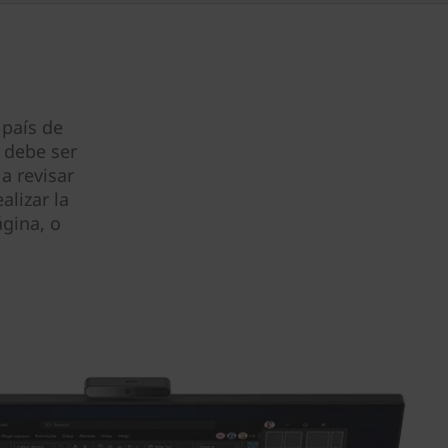
 país de
 debe ser
a revisar
alizar la
gina, o