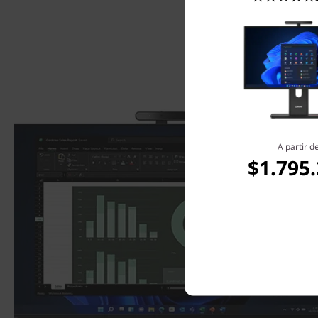
A partir d
$1.795