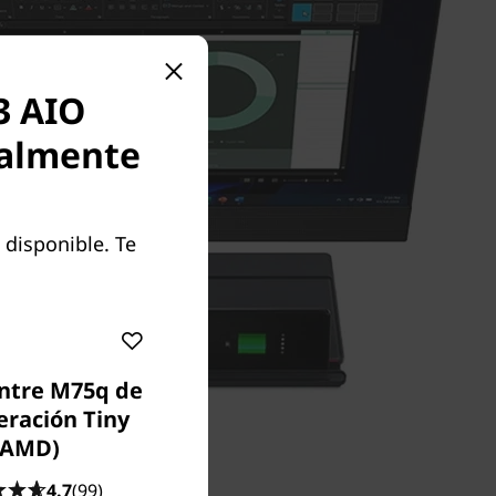
3 AIO
ralmente
 disponible. Te
ntre M75q de
eración Tiny
(AMD)
4.7
(99)