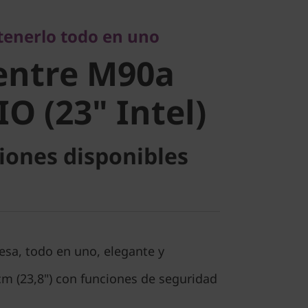
erlo todo en uno
ntre M90a
tenerlo todo en uno
entre M90a
 (23" Intel)
IO (23" Intel)
iones disponibles
sa, todo en uno, elegante y
m (23,8") con funciones de seguridad