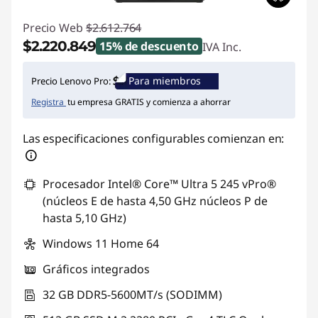
Precio Web
$2.612.764
$2.220.849
15% de descuento
IVA Inc.
Ahorros instantáneos :
-$391.915
Para miembros
Precio Lenovo Pro:
Registra
tu empresa GRATIS y comienza a ahorrar
Las especificaciones configurables comienzan en:
Procesador Intel® Core™ Ultra 5 245 vPro®
(núcleos E de hasta 4,50 GHz núcleos P de
hasta 5,10 GHz)
Windows 11 Home 64
Gráficos integrados
32 GB DDR5-5600MT/s (SODIMM)