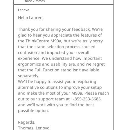
(ABS) reciclado de contenido posconsumo (PCC) en el
teclado y el mouse con cable
90 % de pulpa de papel en el material de protección
del embalaje
85 % de ABS reciclado de PCC en parte de las piezas de
plástico
30 % de plástico con destino al océano (OBP) en la
bolsa del dispositivo
Caja de cartón con certificación Forest Stewardship
Council® (FCC)
Certificaciones/Registros
ENERGY STAR® 9.0
Forest Stewardship Council® (FSC)
Cumplimiento con normas sanitarias (cumplimiento
parcial de IEC 60601-1/IEC 60601-1-2)
Intelligent Cooling Engine (ICE) 7.0
IP55*