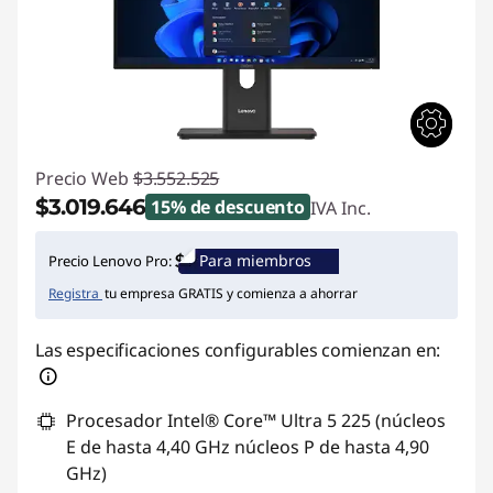
Precio Web
$3.552.525
$3.019.646
15% de descuento
IVA Inc.
Ahorros instantáneos :
-$532.879
Para miembros
Precio Lenovo Pro:
Registra
tu empresa GRATIS y comienza a ahorrar
Las especificaciones configurables comienzan en:
Procesador Intel® Core™ Ultra 5 225 (núcleos
E de hasta 4,40 GHz núcleos P de hasta 4,90
GHz)