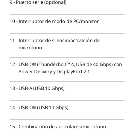
9
-
Puerto serie (opcional)
USB-C® (USB 10 Gbps)
Opcional: Lector de tarjetas 3 en 1
Combinación de auriculares/micrófono
10
-
Interruptor de modo de PC/monitor
Parte posterior:
2 USB-A (USB de 5 Gbps), uno siempre activo
11
-
Interruptor de silencio/activación del
2 USB-A (USB 10 Gbps)
micrófono
Salida DisplayPort 1.4
Ethernet (RJ45)
12
-
USB-C® (Thunderbolt™ 4, USB de 40 Gbps) con
Combinación de salida HDMI® 2.1 (admite una
Power Delivery y DisplayPort 2.1
resolución de hasta 4K a 60 Hz) y entrada HDMI® 1.4
(admite una resolución de hasta 2560 x 1440 a 120 Hz
13
-
USB-A (USB 10 Gbps)
en el panel todo en uno)
Opcional: Puerto serie
14
-
USB-C® (USB 10 Gbps)
Las velocidades de transferencia del puerto USB son aproximadas y
15
-
Combinación de auriculares/micrófono
dependen de muchos factores, como la capacidad de