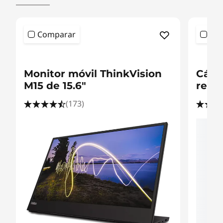
Comparar
Co
<b>
<b>
<b>
<b
Monitor móvil ThinkVision
Cáma
M15 de 15.6"
rend
(173)