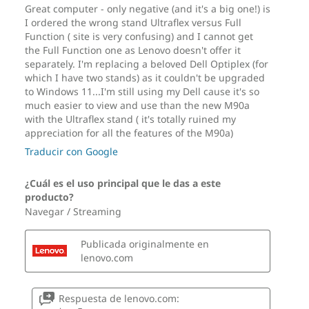
Opciones de montaje
Sin soporte
Opcional: Soporte para monitor con todas las
funciones
Opcional: Soporte Ultra-Flex V
Opcional: Soporte solo con inclinación
Color
Negro cuervo
Estos son posibles componentes y cualidades de este producto. Los
mismos no son de carácter contractual y varían según el modelo elegido y
su configuración.
Sustentabilidad
Material
95 % de plástico de acrilonitrilo butadieno estireno