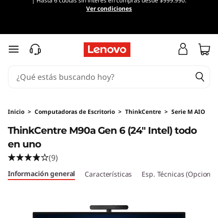
| Hasta 6 cuotas sin interés en compras desde $999.990.
Ver condiciones
Ir al contenido principal
Inicio
>
Computadoras de Escritorio
>
ThinkCentre
>
Serie M AIO
ThinkCentre M90a Gen 6 (24" Intel) todo
en uno
(9)
Información general
Características
Esp. Técnicas (Opcional