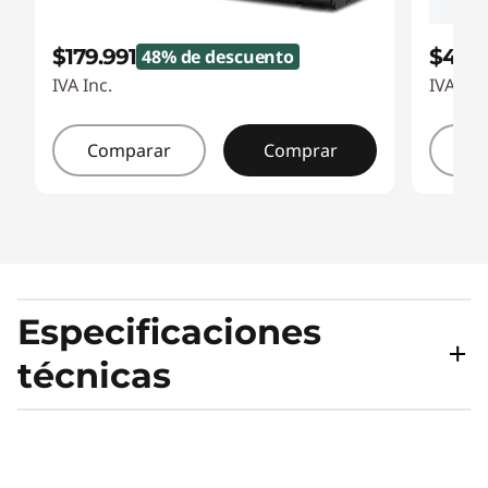
$179.991
$49.9
48% de descuento
IVA Inc.
IVA Inc
Comparar
Comprar
Co
Especificaciones
técnicas
Rendimiento