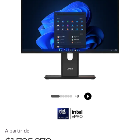
ThinkCentre M90a Gen 6 (24" Intel)
todo en uno
+9
A partir de