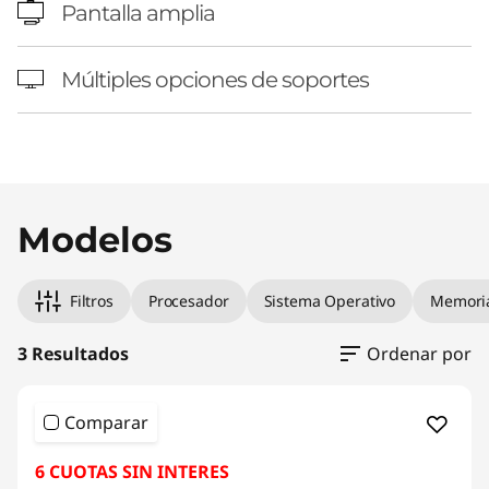
Pantalla amplia
Múltiples opciones de soportes
Original Price 2189363.00 CLP Discounted Pri
Original Price 2612764.00 CLP Discounted Pri
Original Price 3552525.00 CLP Discounted Pri
Modelos
Filtros
Procesador
Sistema Operativo
Memori
3 Resultados
Ordenar por
Comparar
6 CUOTAS SIN INTERES