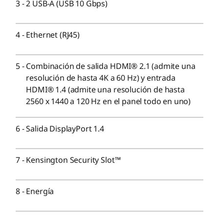
privacidad de la cámara web (inclinable y giratoria)
3
-
2 USB-A (USB 10 Gbps)
RGB de 5M con obturador de privacidad de la cámara
web (ángulo fijo)
4
-
Ethernet (RJ45)
Unidad de fuente de alimentación interna
230 W (gráficos opcionales)
5
-
Combinación de salida HDMI® 2.1 (admite una
180 W (UMA)
resolución de hasta 4K a 60 Hz) y entrada
HDMI® 1.4 (admite una resolución de hasta
Estos son posibles componentes y cualidades de este producto. Los
2560 x 1440 a 120 Hz en el panel todo en uno)
mismos no son de carácter contractual y varían según el modelo elegido y
su configuración.
6
-
Salida DisplayPort 1.4
La conectividad
7
-
Kensington Security Slot™
Puertos/Ranuras
Lateral:
USB-C® (Thunderbolt™ 4, USB de 40 Gbps) con Power
8
-
Energía
Delivery y DisplayPort 2.1
USB-A (USB 10 Gbps)