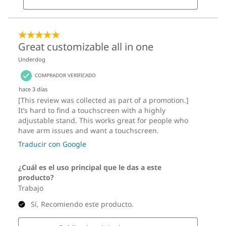
IP54*
MIL-STD-810H
RoHS
Certificación de alto rendimiento L1 de SGS**
TCO 10.0
TCO Edge
TÜV Eyesafe®
Certificación de eliminación de parpadeo de TÜV
Luz Azul Baja de TÜV
Certificación TÜV de nivel de ruido ultra bajo
Certificación de protección contra el polvo de UL
*Disponible en configuraciones de modelos seleccionados, solo en
la parte delantera
**(Certificación de ruido ultrabajo con alto rendimiento de nivel 1
de SGS)
Estos son posibles componentes y cualidades de este producto. Los
mismos no son de carácter contractual y varían según el modelo elegido y
su configuración.