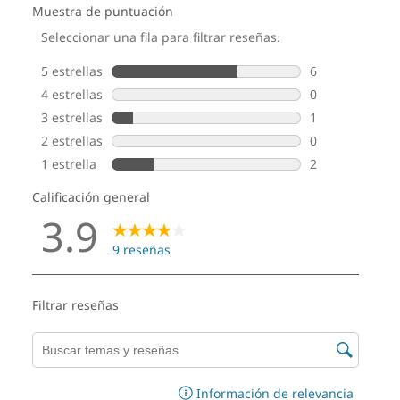
Diseño
Pantalla
Pantalla táctil FHD de 23,8" (1920 x 1080), cuatro lados
casi sin bordes, 250 nits, 99 % sRGB, 120 Hz, relación
de contraste de 1500:1, tiempo de respuesta de 14 ms,
compatibilidad con 16,7 millones de colores,
conmutación en el plano, antirreflejo, certificaciones
de eliminación de parpadeo y de luz azul baja de TÜV,
TÜV Eyesafe®, IP55 (solo en la parte delantera)
Pantalla FHD de 23,8" (1920 x 1080), cuatro lados casi
sin bordes, 250 nits, 99 % sRGB, 120 Hz, relación de
contraste de 1500:1, tiempo de respuesta de 14 ms,
compatibilidad con 16,7 millones de colores,
conmutación en el plano, antirreflejo, certificaciones
de eliminación de parpadeo y de luz azul baja de TÜV,
TÜV Eyesafe®, IP54 (solo en la parte delantera)