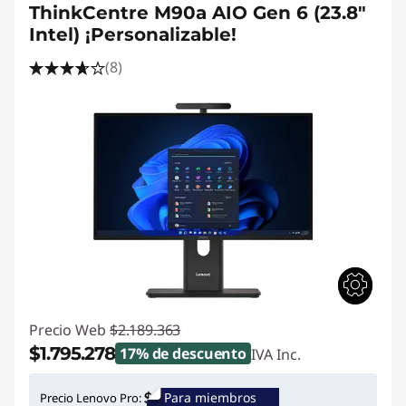
ThinkCentre M90a AIO Gen 6 (23.8"
Intel) ¡Personalizable!
(8)
Precio Web
$2.189.363
$1.795.278
17% de descuento
IVA Inc.
Ahorros instantáneos :
-$394.085
Para miembros
Precio Lenovo Pro: