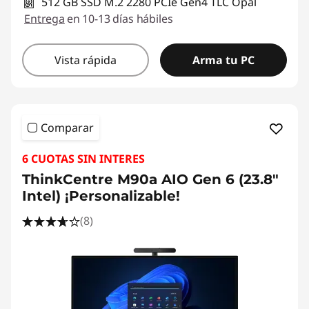
512 GB SSD M.2 2280 PCIe Gen4 TLC Opal
Entrega
en 10-13 días hábiles
Vista rápida
Arma tu PC
Comparar
6 CUOTAS SIN INTERES
ThinkCentre M90a AIO Gen 6 (23.8"
Intel) ¡Personalizable!
(8)