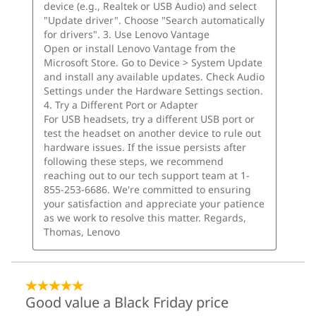
Windows 11 Home/Pro
Software descargable gratis
Absolute Home & Office
Adobe
Adobe Element
Blancco
Bufferzone
Norton
Disponible a través de Lenovo Vantage
Qué hay en la caja
Torre Lenovo ThinkCentre M70t Gen 6 (Intel)
Hasta una fuente de alimentación de 310 W
Guía de inicio rápido
Estos son posibles componentes y cualidades de este producto. Los
mismos no son de carácter contractual y varían según el modelo elegido y