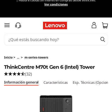
| Hasta 6 cuotas sin interés en compras desde $999.990.
T
Ver condiciones
h
i
Ir al contenido principal
n
k
C
Inicio
>
...
>
m-series-towers
ThinkCentre M70t Gen 6 (Intel) Tower
e
(32)
n
Información general
Características
Esp. Técnicas (Opcional
t
r