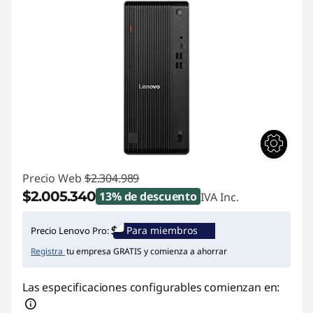
Precio Web
$2.304.989
$2.005.340
13% de descuento
IVA Inc.
Ahorros instantáneos :
-$299.649
Para miembros
Precio Lenovo Pro:
Registra
tu empresa GRATIS y comienza a ahorrar
Las especificaciones configurables comienzan en: