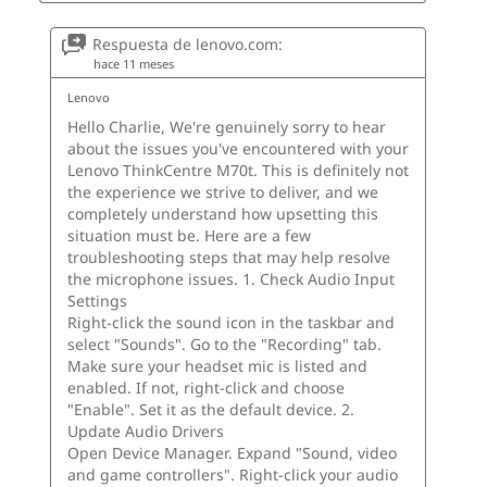
Opcional: Interruptor de intrusión del chasis
®
Opcional: Seguridad de la plataforma Intel vPro
Opcional: Cable de interruptor de intrusión
Opcional: Pinza para cables inteligente
Lazo para candado
Secure Wipe 2.0
BIOS con función de autorreparación
Protección USB inteligente
Software precargado
Lenovo AI Now
Lenovo AI Turbo Engine
Almacenamiento inteligente Lenovo
Lenovo Vantage
McAfee LiveSafe™ (versión de prueba)
Office 365 (versión de prueba)
Borrado seguro
Smart Connect