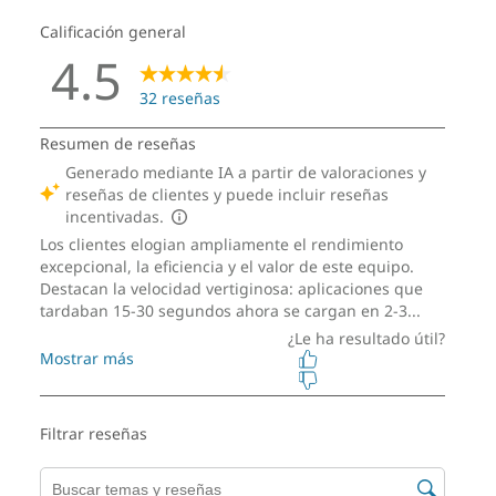
DISEÑO
Pantalla
Admite hasta tres monitores independientes
Volumen
13.6 L
Dimensiones (Al x An x P)
346 mm x 146 mm x 296 mm / 13.62″ x 5.74″ x 11.65″
Peso
A partir de 5,7 kgs/12,56 lbs
Color
Eclipse Black
Estos son posibles componentes y cualidades de este producto. Los