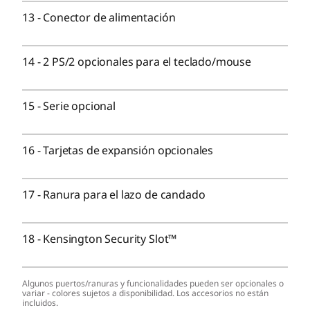
PCIe x 16 Gen 4
13
-
Conector de alimentación
2 PCIe Gen 3
2 SSD M.2 Gen 4
M.2 WiFi (hasta WiFi 7)
14
-
2 PS/2 opcionales para el teclado/mouse
Bahía interna:
15
-
Serie opcional
Opcional: Hasta un HDD SATA de 2 TB y 3.5″
Bahía externa:
16
-
Tarjetas de expansión opcionales
Opcional: Unidad de disco óptico delgada (ODD)
Las velocidades de transferencia del puerto USB son aproximadas y
17
-
Ranura para el lazo de candado
dependen de muchos factores, como la capacidad de procesamiento de
los dispositivos host/periféricos, los atributos de archivo, la configuración
18
-
Kensington Security Slot™
del sistema y los entornos operativos; las velocidades reales variarán y
pueden ser inferiores a las esperadas.
Algunos puertos/ranuras y funcionalidades pueden ser opcionales o
Inalámbrico
variar - colores sujetos a disponibilidad. Los accesorios no están
incluidos.