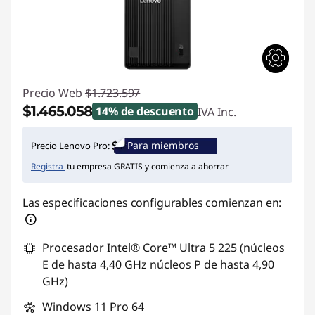
Precio Web
$1.723.597
$1.465.058
14% de descuento
IVA Inc.
Ahorros instantáneos :
-$258.539
Para miembros
Precio Lenovo Pro:
Registra
tu empresa GRATIS y comienza a ahorrar
Las especificaciones configurables comienzan en:
Procesador Intel® Core™ Ultra 5 225 (núcleos
E de hasta 4,40 GHz núcleos P de hasta 4,90
GHz)
Windows 11 Pro 64