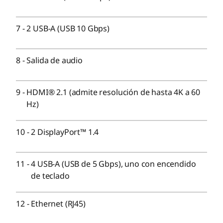
2 USB-A (USB 10 Gbps)
2 x USB-A (USB 5 Gbps)
7
-
2 USB-A (USB 10 Gbps)
Combinación de auriculares/micrófono
Opcional: Lector de tarjetas 3 en 1
8
-
Salida de audio
Parte posterior:
4 USB-A (USB de 5 Gbps), uno con encendido de
9
-
HDMI® 2.1 (admite resolución de hasta 4K a 60
teclado
Hz)
2 DisplayPort™ 1.4
®
HDMI
2.1 (admite resolución de hasta 4K a 60 Hz)
10
-
2 DisplayPort™ 1.4
Ethernet (RJ45)
Salida de audio
Opcional: tarjetas de expansión
11
-
4 USB-A (USB de 5 Gbps), uno con encendido
Opcional: Paralelo
de teclado
Opcional: 2 PS/2
Opcional: Serie
12
-
Ethernet (RJ45)
Ranuras de expansión: