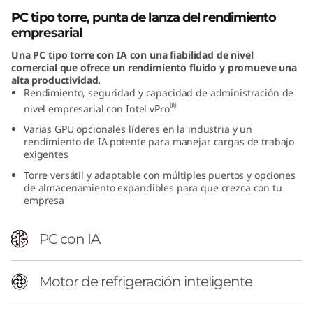
n
PC tipo torre, punta de lanza del rendimiento
empresarial
t
Una PC tipo torre con IA con una fiabilidad de nivel
comercial que ofrece un rendimiento fluido y promueve una
e
alta productividad.
Rendimiento, seguridad y capacidad de administración de
l
®
nivel empresarial con Intel vPro
Varias GPU opcionales líderes en la industria y un
)
rendimiento de IA potente para manejar cargas de trabajo
exigentes
T
Torre versátil y adaptable con múltiples puertos y opciones
de almacenamiento expandibles para que crezca con tu
o
empresa
w
PC con IA
e
Motor de refrigeración inteligente
r