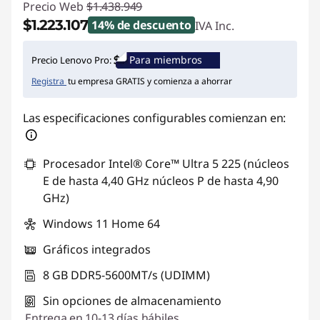
Precio Web
$1.438.949
$1.223.107
14% de descuento
IVA Inc.
Ahorros instantáneos :
-$215.842
Para miembros
Precio Lenovo Pro:
Registra
tu empresa GRATIS y comienza a ahorrar
Las especificaciones configurables comienzan en:
Procesador Intel® Core™ Ultra 5 225 (núcleos
E de hasta 4,40 GHz núcleos P de hasta 4,90
GHz)
Windows 11 Home 64
Gráficos integrados
8 GB DDR5-5600MT/s (UDIMM)
Sin opciones de almacenamiento
Entrega
en 10-13 días hábiles