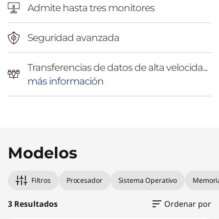
Admite hasta tres monitores
Seguridad avanzada
Transferencias de datos de alta velocida...
más información
Original Price 1438949.00 CLP Discounted Pri
Original Price 1723597.00 CLP Discounted Pri
Original Price 2304989.00 CLP Discounted Pr
Modelos
Filtros
Procesador
Sistema Operativo
Memori
3 Resultados
Ordenar por