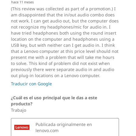
ERP LOT 3
®
Forest Stewardship Council
(FSC)
®
GREENGUARD
RoHS
TCO 10.0
Certificación TÜV de nivel de ruido ultra bajo
Estos son posibles componentes y cualidades de este producto. Los
mismos no son de carácter contractual y varían según el modelo elegido y
su configuración.
OTRA INFORMACIÓN
ThinkShield Security
Módulo de plataforma de confianza discreta (dTPM)
2.0
Kensington Security Slot™
Opcional: Bloqueo electrónico del chasis