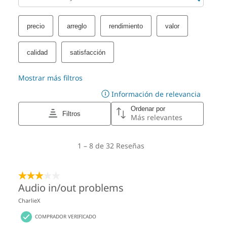
mismos no son de carácter contractual y varían según el modelo elegido y
su configuración.
SUSTENTABILIDAD
Material
Se utiliza un 85 % de acrilonitrilo-butadieno-estireno
(ABS) reciclado de contenido posconsumo (PCC) en el
chasis
65 % de contenido posindustria (PIC) y polietileno
expandido (EPE) en el cojín del embalaje
30 % de plástico de origen oceánico (OBP) en la bolsa
del dispositivo
Embalaje 100 % libre de plástico, caja de cartón con
®
certificación de Forest Stewardship Council
(FSC)
Certificaciones/Registros
®
ENERGY STAR
9.0