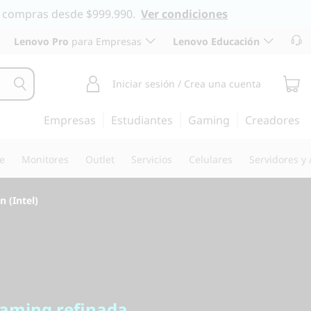
 en compras desde $999.990.
Ver condiciones
Lenovo Pro
para Empresas
Lenovo Educación
Iniciar sesión / Crea una cuenta
Empresas
Estudiantes
Gaming
Creadores
re
Monitores
Outlet
Servicios
Celulares
Servidores y
 (Intel)
ing refinada
desktop
gaming refinada