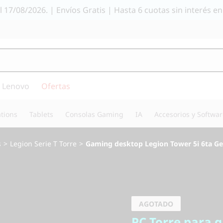
el 17/08/2026. | Envíos Gratis | Hasta 6 cuotas sin interés
 Lenovo
Ofertas
tions
Tablets
Consolas Gaming
IA
Accesorios y Softwa
s
>
Legion Serie T Torre
>
Gaming desktop Legion Tower 5i 6ta Gen
PC Torre para gam
Gaming 
AGOTADO
PC Torre para 