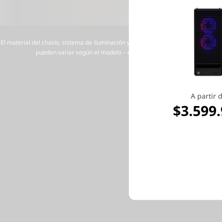
El material del chasis, sistema de iluminación y los componentes internos, como l
pueden variar según el modelo – revisa la configuración de tu equi
A partir 
$3.599