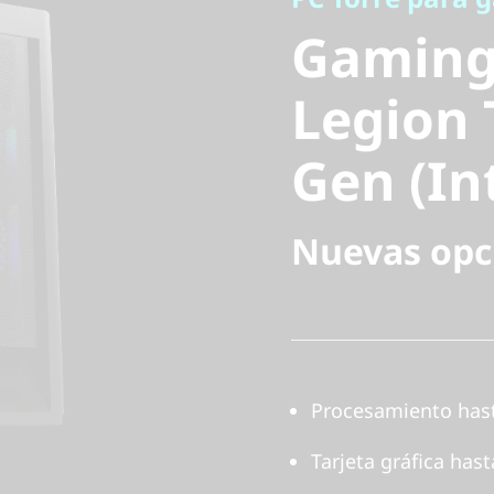
Legion T
Gaming
Gen (Inte
Legion 
Gen (In
Nuevas opc
Procesamiento hast
Tarjeta gráfica has