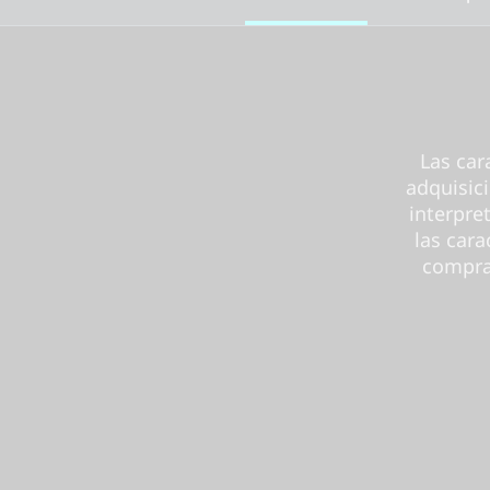
n
(
I
n
Las car
adquisic
t
interpre
e
las cara
compra 
l
)