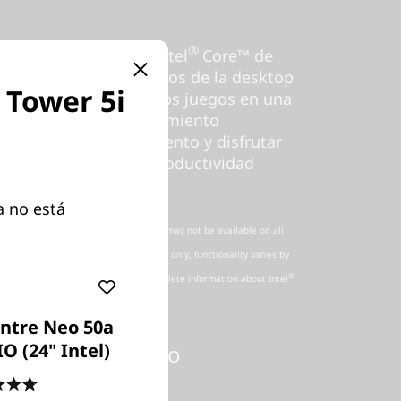
®
esktops opcionales Intel
Core™ de
dos en todos los modelos de la desktop
 Tower 5i
el) -, juega a los últimos juegos en una
y experimenta un rendimiento
star en tu mejor momento y disfrutar
mpresionante y una productividad
a no está
, software or services, some of which may not be available on all
ll system specifications **Select SKUs only, functionality varies by
®
m configuration details. For more complete information about Intel
ntre Neo 50a
®
O (24" Intel)
A
para el máximo
4.8
(67)