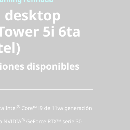
ower 5i 6ta
 desktop
l)
Tower 5i 6ta
tel)
iones disponibles
®
a Intel
Core™ i9 de 11va generación
®
ta NVIDIA
GeForce RTX™ serie 30