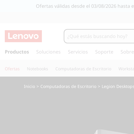
G
Ofertas válidas desde el 03/08/2026 hasta 
a
m
i
I
r
Productos
Soluciones
Servicios
Soporte
Sobre
n
a
l
g
Ofertas
Notebooks
Computadoras de Escritorio
Worksta
c
o
d
n
Inicio
>
Computadoras de Escritorio
>
Legion Desktop
t
e
e
n
s
i
d
k
o
p