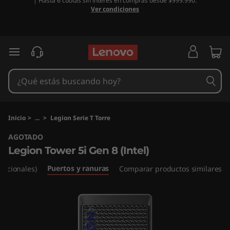
| Hasta 6 cuotas sin interés en compras desde $999.990.
L
Ver condiciones
e
g
Ir al contenido principal
i
o
n
Inicio
>
...
>
Legion Serie T Torre
AGOTADO
T
Legion Tower 5i Gen 8 (Intel)
o
Puertos y ranuras
Opcionales)
Comparar productos similares
w
e