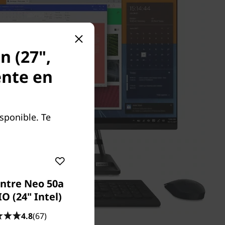
n (27",
ente en
sponible. Te
ntre Neo 50a
O (24" Intel)
4.8
(67)