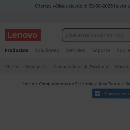
I
Ofertas válidas desde el 03/08/2026 hasta 
d
e
a
I
r
Productos
Soluciones
Servicios
Soporte
Sobre
C
a
l
e
Ofertas
Notebooks
Computadoras de Escritorio
Worksta
c
o
n
n
Inicio
>
Computadoras de Escritorio
>
IdeaCentre
>
Se
t
t
e
n
r
i
d
e
o
p