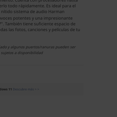
imiento. Cuenta con procesadores hasta
lo todo rápidamente. Es ideal para el
 nítido sistema de audio Harman
ltavoces potentes y una impresionante
". También tiene suficiente espacio de
as las fotos, canciones y películas de tu
clado y algunos puertos/ranuras pueden ser
 sujetos a disponibilidad
dows 11
Descubre más > >