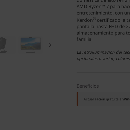
doméstica de alto rend
AMD Ryzen™ 7 para hacer
entretenimiento, con un
®
Kardon
certificado, a
pantalla hasta FHD de 27
almacenamiento para tod
familia.
La retroiluminación del te
opcionales o variar; colores
Beneficios
Actualización gratuita a
Win