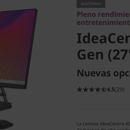
AGOTADO
IdeaCent
Pleno rendimi
entretenimien
6ta Gen 
IdeaCen
Gen (27
Nuevas opc
4.5
(29)
La Lenovo IdeaCentre AI