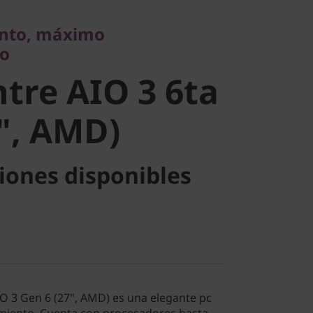
re AIO 3
ento, máximo
to
(27", AMD)
tre AIO 3 6ta
", AMD)
iones disponibles
O 3 Gen 6 (27", AMD) es una elegante pc