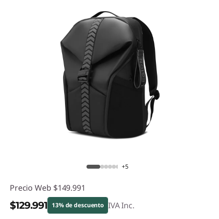
+5
Precio Web
$149.991
$129.991
IVA Inc.
13% de descuento