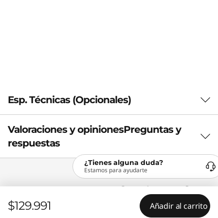
Esp. Técnicas (Opcionales)
Valoraciones y opiniones
Preguntas y
General
respuestas
Marca
¿Tienes alguna duda?
Legion
Estamos para ayudarte
Paga con cualquiera de
Color
$129.991
Negro
Añadir al carrito
estos métodos de pago: