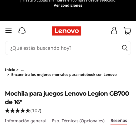
| Hasta 6 cuotas sin interés en compras desde $999.990.
Ver condiciones
Ir al contenido principal
Inicio
>
...
>
Encuentra los mejores morrales para notebook con Lenovo
Original Price 149991 CLP Discounted Price 12
Mochila para juegos Lenovo Legion GB700
de 16"
(107)
Reseñas
Información general
Esp. Técnicas (Opcionales)