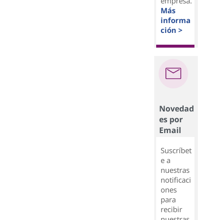
empresa.
Más
informa
ción >
Novedad
es por
Email
Suscríbet
e a
nuestras
notificaci
ones
para
recibir
nuestras