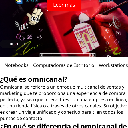
r
Leer más
k
e
t
i
n
Notebooks
Computadoras de Escritorio
Workstations
g
¿Qué es omnicanal?
o
Omnicanal se refiere a un enfoque multicanal de ventas y
marketing que te proporciona una experiencia de compra
m
perfecta, ya sea que interactúes con una empresa en línea,
en una tienda física o a través de otros canales. Su objetivo
n
es crear un viaje unificado y cohesivo para ti en todos los
puntos de contacto.
i
¿En qué se diferencia el omnicanal de