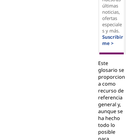
últimas
noticias,
ofertas
especiale
s y más.
Suscribir
me >
Este
glosario se
proporcion
a como
recurso de
referencia
general y,
aunque se
ha hecho
todo lo
posible
para