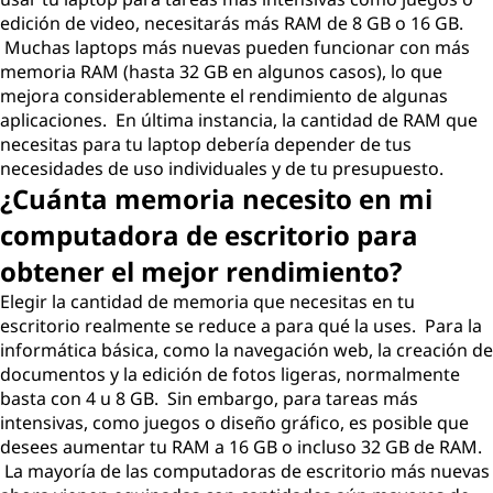
s
edición de video, necesitarás más RAM de 8 GB o 16 GB.
Muchas laptops más nuevas pueden funcionar con más
i
memoria RAM (hasta 32 GB en algunos casos), lo que
mejora considerablemente el rendimiento de algunas
t
aplicaciones. En última instancia, la cantidad de RAM que
necesitas para tu laptop debería depender de tus
o
necesidades de uso individuales y de tu presupuesto.
¿Cuánta memoria necesito en mi
p
computadora de escritorio para
a
obtener el mejor rendimiento?
Elegir la cantidad de memoria que necesitas en tu
r
escritorio realmente se reduce a para qué la uses. Para la
informática básica, como la navegación web, la creación de
a
documentos y la edición de fotos ligeras, normalmente
m
basta con 4 u 8 GB. Sin embargo, para tareas más
intensivas, como juegos o diseño gráfico, es posible que
i
desees aumentar tu RAM a 16 GB o incluso 32 GB de RAM.
La mayoría de las computadoras de escritorio más nuevas