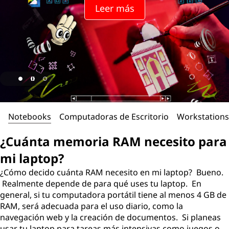
o
Leer más
r
i
a
R
A
Notebooks
Computadoras de Escritorio
Workstations
M
¿Cuánta memoria RAM necesito para
n
mi laptop?
e
¿Cómo decido cuánta RAM necesito en mi laptop? Bueno.
Realmente depende de para qué uses tu laptop. En
c
general, si tu computadora portátil tiene al menos 4 GB de
RAM, será adecuada para el uso diario, como la
e
navegación web y la creación de documentos. Si planeas
usar tu laptop para tareas más intensivas como juegos o