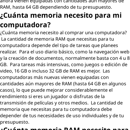
l
ahora vienen equipadas con cantidades aún mayores de
RAM, hasta 64 GB dependiendo de tu presupuesto.
a
¿Cuánta memoria necesito para mi
computadora?
p
¿Cuánta memoria necesito al comprar una computadora?
t
La cantidad de memoria RAM que necesitas para tu
computadora depende del tipo de tareas que planees
o
realizar. Para el uso diario básico, como la navegación web
y la creación de documentos, normalmente basta con 4 u 8
p
GB. Para tareas más intensivas, como juegos o edición de
video, 16 GB o incluso 32 GB de RAM es mejor. Las
?
computadoras más nuevas vienen equipadas con
cantidades aún mayores de RAM (hasta 64 GB en algunos
casos), lo que puede mejorar considerablemente el
rendimiento si eres un jugador o disfrutas de la
transmisión de películas y otros medios. La cantidad de
memoria que necesitas para tu computadora debe
depender de tus necesidades de uso individuales y de tu
presupuesto.
¿Cuánta memoria RAM necesito para