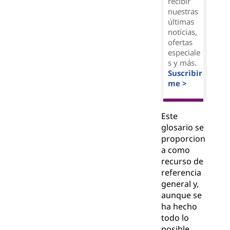
recibir
nuestras
últimas
noticias,
ofertas
especiale
s y más.
Suscribir
me >
Este
glosario se
proporcion
a como
recurso de
referencia
general y,
aunque se
ha hecho
todo lo
posible