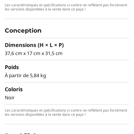
à l'IA de nouvelle génération : jusqu'à 36 TOPS
Les caractéristiques et spécifications ci-contre ne reflètent pas forcément
les versions disponibles à la vente dans ce pays !
pour le système et le NPU intégré, plus
192 TOPS pour la carte graphique NVIDIA RTX™
Ada. De la simulation et de la modélisation à
Conception
l'automatisation, la ThinkStation P2 Tower Gen
2 permet aux équipes de rationaliser les tâches
Dimensions (H × L × P)
et d'innover plus rapidement.
37,6 cm x 17 cm x 31,5 cm
Poids
À partir de 5,84 kg
Coloris
Noir
Les caractéristiques et spécifications ci-contre ne reflètent pas forcément
les versions disponibles à la vente dans ce pays !