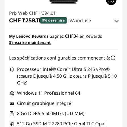
Prix Web
CHF 1'394.01
CHF 1'258.11
TVA incluse
9% de remise
Bons de réduction en ligne :
-CHF 135.90
CHF34
My Lenovo Rewards
Gagnez
en Rewards
S’inscrire maintenant
Code de réduction :
SALES
Les spécifications configurables commencent à:
Processeur Intel® Core™ Ultra 5 245 vPro®
(cœurs E jusqu’à 4,50 GHz cœurs P jusqu’à 5,10
GHz)
Windows 11 Professionnel 64
Circuit graphique intégré
8 Go DDR5-5 600MT/s (UDIMM)
512 Go SSD M.2 2280 PCIe Gen4 TLC Opal