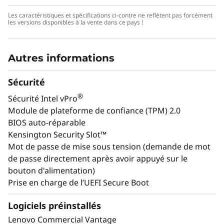
adaptées aux
Les caractéristiques et spécifications ci-contre ne reflètent pas forcément
les versions disponibles à la vente dans ce pays !
entreprises
Autres informations
Sécurité
®
Sécurité Intel vPro
Module de plateforme de confiance (TPM) 2.0
BIOS auto-réparable
Kensington Security Slot™
Mot de passe de mise sous tension (demande de mot
de passe directement après avoir appuyé sur le
bouton d'alimentation)
Prise en charge de l’UEFI Secure Boot
Extensibilité évolutive pour
Logiciels préinstallés
les charges de travail en
ada
Lenovo Commercial Vantage