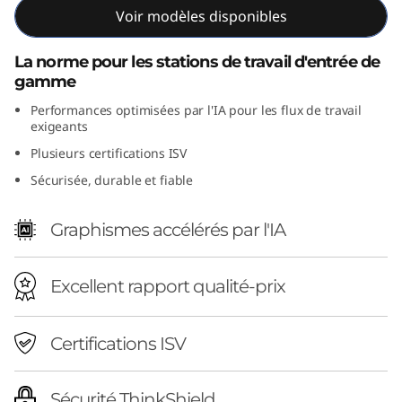
Voir modèles disponibles
n
2
La norme pour les stations de travail d'entrée de
gamme
(
Performances optimisées par l'IA pour les flux de travail
exigeants
I
Plusieurs certifications ISV
n
Sécurisée, durable et fiable
t
Graphismes accélérés par l'IA
e
Excellent rapport qualité-prix
l
)
Certifications ISV
Sécurité ThinkShield