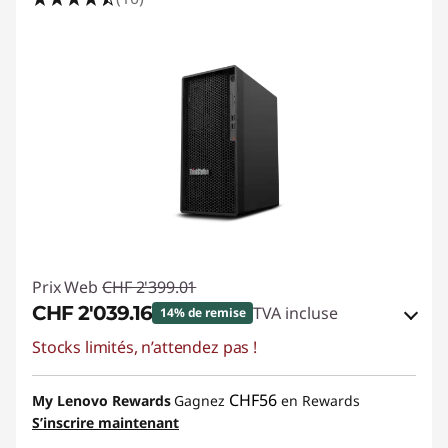
Prix Web
CHF 2'399.01
CHF 2'039.16
TVA incluse
14% de remise
Stocks limités, n’attendez pas !
Bons de réduction en ligne :
-CHF 359.85
Code de réduction :
SALES
CHF56
My Lenovo Rewards
Gagnez
en Rewards
S’inscrire maintenant