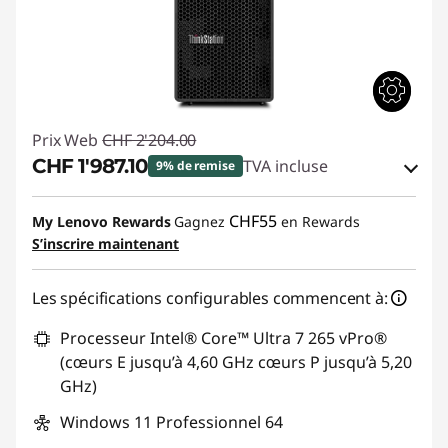
Prix Web
CHF 2'204.00
CHF 1'987.10
TVA incluse
9% de remise
Bons de réduction en ligne :
-CHF 216.90
CHF55
My Lenovo Rewards
Gagnez
en Rewards
S’inscrire maintenant
Code de réduction :
SALES
Les spécifications configurables commencent à:
Processeur Intel® Core™ Ultra 7 265 vPro®
(cœurs E jusqu’à 4,60 GHz cœurs P jusqu’à 5,20
GHz)
Windows 11 Professionnel 64