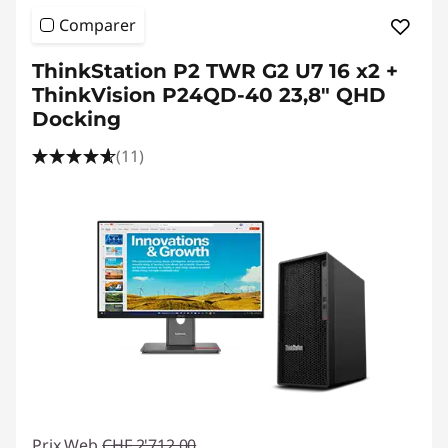
Comparer
ThinkStation P2 TWR G2 U7 16 x2 +
ThinkVision P24QD-40 23,8" QHD
Docking
(11)
Prix Web
CHF 2'712.00