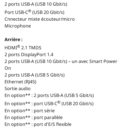
2 ports USB-A (USB 10 Gbit/s)
Le moniteur, le clavier et la souris sont en option et vendus séparément.
®
Port USB-C
(USB 20 Gbit/s)
Cnnecteur mixte écouteur/micro
Microphone
Arrière :
®
HDMI
2.1 TMDS
2 ports DisplayPort 1.4
2 ports USB-A (USB 10 Gbit/s) – un avec Smart Power
On
2 ports USB-A (USB 5 Gbit/s)
Ethernet (RJ45)
Le moniteur,
Sortie audio
Efficacité du traitement de l'IA
Carte
En option** : 2 ports USB-A (USB 5 Gbit/s)
améliorée
®
En option** : port USB-C
(USB 20 Gbit/s)
En option** : port série
Profitez d'une IA, d'un traitement des
Ac
En option** : port parallèle
données et d'un multitâche avancés
simulat
En option** : port d'E/S flexible
grâce 
®