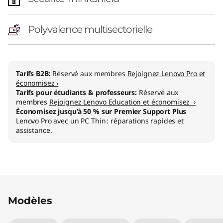
Polyvalence multisectorielle
Tarifs B2B:
Réservé aux membres
Rejoignez Lenovo Pro et
économisez ›
Tarifs pour étudiants & professeurs:
Réservé aux
membres
Rejoignez Lenovo Education et économisez ›
Économisez jusqu’à 50 % sur Premier Support Plus
Lenovo Pro avec un PC Thin : réparations rapides et
assistance.
Original Price 1394.01 CHF Discounted Price 12
Original Price 2204.00 CHF Discounted Price 
Original Price 2399.01 CHF Discounted Price 2
Original Price 2712.00 CHF Discounted Price 
Original Price 4034.00 CHF Discounted Price 
Modèles