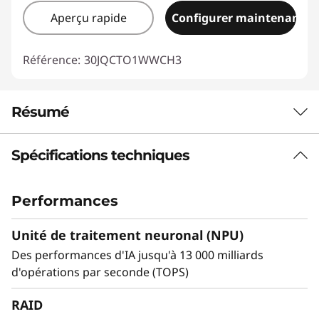
Aperçu rapide
Configurer maintenant
Référence:
30JQCTO1WWCH3
Résumé
Spécifications techniques
LENOVO THINKSTATION P2 TOWER GEN 2
La puissance d'une
Performances
station de travail au
Unité de traitement neuronal (NPU)
prix d'un ordinateur
Des performances d'IA jusqu'à 13 000 milliards
d'opérations par seconde (TOPS)
de bureau
RAID
Les performances de la station de travail sont