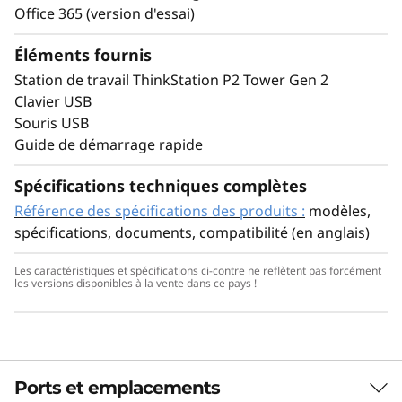
changement constant
Office 365 (version d'essai)
Exécut
Mettez à niveau le stockage, la mémoire
et 
Éléments fournis
et la carte graphique pour répondre
Rigou
Station de travail ThinkStation P2 Tower Gen 2
aux demandes croissantes. Cet appareil
les 
Clavier USB
prend en charge la norme PCIe Gen 5
indép
Souris USB
offrant un débit plus rapide et dispose
Revit
Guide de démarrage rapide
de plusieurs emplacements M.2 pour
garant
une meilleure capacité et des options
permet
Spécifications techniques complètes
de connectivité flexibles. Adaptation en
résu
Référence des spécifications des produits :
modèles,
toute fluidité tout en maximisant le
spécifications, documents, compatibilité (en anglais)
retour sur investissement.
Les caractéristiques et spécifications ci-contre ne reflètent pas forcément
les versions disponibles à la vente dans ce pays !
FIABILITÉ ET COLLABORATION
Développement
Ports et emplacements