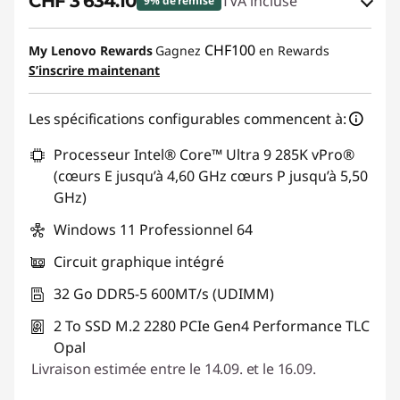
CHF 3'634.10
TVA incluse
9% de remise
Bons de réduction en ligne :
-CHF 399.90
CHF100
My Lenovo Rewards
Gagnez
en Rewards
S’inscrire maintenant
Code de réduction :
SALES
Les spécifications configurables commencent à:
Processeur Intel® Core™ Ultra 9 285K vPro®
(cœurs E jusqu’à 4,60 GHz cœurs P jusqu’à 5,50
GHz)
Windows 11 Professionnel 64
Circuit graphique intégré
32 Go DDR5-5 600MT/s (UDIMM)
2 To SSD M.2 2280 PCIe Gen4 Performance TLC
Opal
Livraison estimée entre le 14.09. et le 16.09.