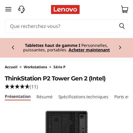
T
passer au contenu principal
h
i
Currently displaying item 3 of 3
n
Tablettes haut de gamme I
Personnelles,
puissantes, portables.
Acheter maintenant
k
S
Accueil
>
Workstations
>
Série P
ThinkStation P2 Tower Gen 2 (Intel)
t
(11)
a
Présentation
Résumé
Spécifications techniques
Ports et
t
i