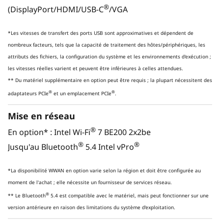
grâce aux processeurs Intel
Core™
®
(DisplayPort/HDMI/USB-C
/VGA
19
®
Ultra 9 avec Intel vPro
, dotés d'une
gra
NPU intégrée et offrant jusqu'à
appar
*Les vitesses de transfert des ports USB sont approximatives et dépendent de
36 TOPS. Optimisez les flux de travail
tâch
nombreux facteurs, tels que la capacité de traitement des hôtes/périphériques, les
complexes tout en contrôlant la fiabilité
attributs des fichiers, la configuration du système et les environnements d'exécution ;
et l'efficacité.
les vitesses réelles varient et peuvent être inférieures à celles attendues.
** Du matériel supplémentaire en option peut être requis ; la plupart nécessitent des
®
®
adaptateurs PCIe
et un emplacement PCIe
.
Mise en réseau
PUISSANTE ACCÉLÉRATION DE L'IA
COMBINÉE
®
En option* : Intel Wi-Fi
7 BE200 2x2be
®
®
Jusqu'au Bluetooth
5.4 Intel vPro
Accélérez vos flux de
travail grâce à l'IA
*La disponibilité WWAN en option varie selon la région et doit être configurée au
moment de l'achat ; elle nécessite un fournisseur de services réseau.
avancée
®
** Le Bluetooth
5.4 est compatible avec le matériel, mais peut fonctionner sur une
version antérieure en raison des limitations du système d'exploitation.
Repoussez les limites de votre créativité grâce