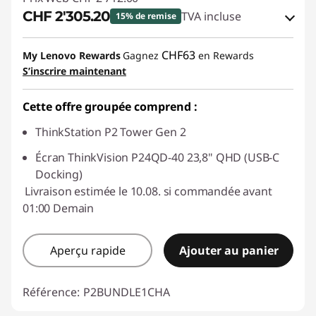
CHF 2'305.20
TVA incluse
15% de remise
Bons de réduction en ligne :
-CHF 406.80
CHF63
My Lenovo Rewards
Gagnez
en Rewards
S’inscrire maintenant
Code de réduction :
SALES
Cette offre groupée comprend :
ThinkStation P2 Tower Gen 2
Écran ThinkVision P24QD-40 23,8" QHD (USB-C
Docking)
Livraison estimée le 10.08. si commandée avant
01:00 Demain
Aperçu rapide
Ajouter au panier
Référence:
P2BUNDLE1CHA