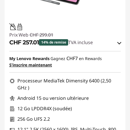
20W-60W
USB PD
Prix Web
CHF 299.01
CHF 257.01
TVA incluse
14% de remise
Bons de réduction en ligne :
-CHF 42.00
CHF7
My Lenovo Rewards
Gagnez
en Rewards
S’inscrire maintenant
Code de réduction :
SALES
Processeur MediaTek Dimensity 6400 (2,50
GHz )
Android 15 ou version ultérieure
12 Go LPDDR4X (soudée)
256 Go UFS 2.2
12,1" 2.5K (2560 x 1600), IPS, Multi-Touch, 800