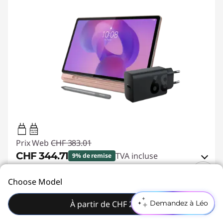
20W-60W
USB PD
Prix Web
CHF 383.01
CHF 344.71
TVA incluse
9% de remise
Bons de réduction en ligne :
-CHF 38.30
Choose Model
CHF9
My Lenovo Rewards
Gagnez
en Rewards
S’inscrire maintenant
Code de réduction :
SALES
À partir de CHF 257.01
Demandez à Léo
Cette offre groupée comprend :