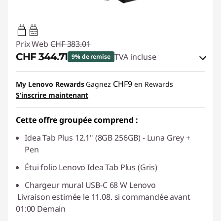
20W-60W
USB PD
Prix Web
CHF 383.01
CHF 344.71
TVA incluse
9% de remise
Bons de réduction en ligne :
-CHF 38.30
CHF9
My Lenovo Rewards
Gagnez
en Rewards
S’inscrire maintenant
Code de réduction :
SALES
Cette offre groupée comprend :
Idea Tab Plus 12.1" (8GB 256GB) - Luna Grey +
Pen
Étui folio Lenovo Idea Tab Plus (Gris)
Chargeur mural USB-C 68 W Lenovo
Livraison estimée le 11.08. si commandée avant
01:00 Demain