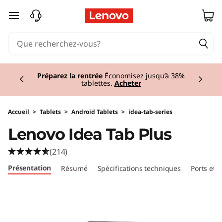
L
passer au contenu principal
e
n
Currently displaying item 1 of 2
o
Préparez la rentrée
Économisez jusqu’à 38%
tablettes.
Acheter
v
o
Accueil
>
Tablets
>
Android Tablets
>
idea-tab-series
Lenovo Idea Tab Plus
I
(214)
d
Présentation
Résumé
Spécifications techniques
Ports et
e
a