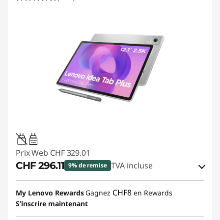
20W-60W
USB PD
Prix Web
CHF 329.01
CHF 296.11
TVA incluse
9% de remise
Bons de réduction en ligne :
-CHF 32.90
CHF8
My Lenovo Rewards
Gagnez
en Rewards
S’inscrire maintenant
Code de réduction :
SALES