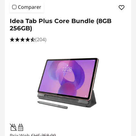
Comparer
Idea Tab Plus Core Bundle (8GB
256GB)
(204)
20W-60W
USB PD
Prix Web
CHF 358.00