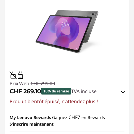
20W-60W
USB PD
Prix Web
CHF 299.00
CHF 269.10
TVA incluse
10% de remise
Produit bientôt épuisé, n’attendez plus !
Bons de réduction en ligne :
-CHF 29.90
Code de réduction :
SALES
CHF7
My Lenovo Rewards
Gagnez
en Rewards
S’inscrire maintenant