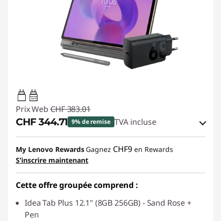
20W-60W
USB PD
Prix Web
CHF 383.01
CHF 344.71
TVA incluse
9% de remise
Bons de réduction en ligne :
-CHF 38.30
CHF9
My Lenovo Rewards
Gagnez
en Rewards
S’inscrire maintenant
Code de réduction :
SALES
Cette offre groupée comprend :
Idea Tab Plus 12.1" (8GB 256GB) - Sand Rose +
Pen