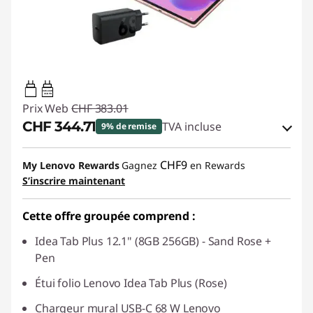
20W-60W
USB PD
Prix Web
CHF 383.01
CHF 344.71
TVA incluse
9% de remise
Bons de réduction en ligne :
-CHF 38.30
CHF9
My Lenovo Rewards
Gagnez
en Rewards
S’inscrire maintenant
Code de réduction :
SALES
Cette offre groupée comprend :
Idea Tab Plus 12.1" (8GB 256GB) - Sand Rose +
Pen
Étui folio Lenovo Idea Tab Plus (Rose)
Chargeur mural USB-C 68 W Lenovo