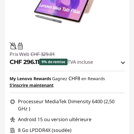
20W-60W
USB PD
Prix Web
CHF 329.01
CHF 296.11
TVA incluse
9% de remise
Bons de réduction en ligne :
-CHF 32.90
CHF8
My Lenovo Rewards
Gagnez
en Rewards
S’inscrire maintenant
Code de réduction :
SALES
Processeur MediaTek Dimensity 6400 (2,50
GHz )
Android 15 ou version ultérieure
8 Go LPDDR4X (soudée)