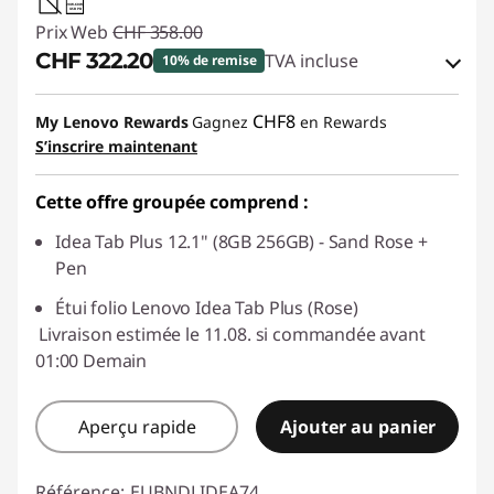
20W-60W
USB PD
Prix Web
CHF 358.00
CHF 322.20
TVA incluse
10% de remise
Bons de réduction en ligne :
-CHF 35.80
CHF8
My Lenovo Rewards
Gagnez
en Rewards
S’inscrire maintenant
Code de réduction :
SALES
Cette offre groupée comprend :
Idea Tab Plus 12.1" (8GB 256GB) - Sand Rose +
Pen
Étui folio Lenovo Idea Tab Plus (Rose)
Livraison estimée le 11.08. si commandée avant
01:00 Demain
Aperçu rapide
Ajouter au panier
Référence:
EUBNDLIDEA74