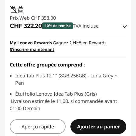
20W-60W
USB PD
Prix Web
CHF 358.00
CHF 322.20
TVA incluse
10% de remise
Bons de réduction en ligne :
-CHF 35.80
CHF8
My Lenovo Rewards
Gagnez
en Rewards
S’inscrire maintenant
Code de réduction :
SALES
Cette offre groupée comprend :
Idea Tab Plus 12.1" (8GB 256GB) - Luna Grey +
Pen
Étui folio Lenovo Idea Tab Plus (Gris)
Livraison estimée le 11.08. si commandée avant
01:00 Demain
Aperçu rapide
Ajouter au panier