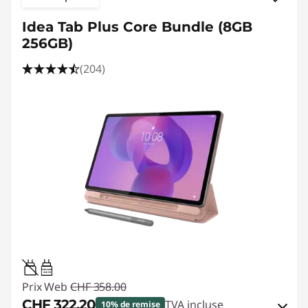
Idea Tab Plus Core Bundle (8GB
256GB)
(204)
20W-60W
USB PD
Prix Web
CHF 358.00
CHF 322.20
TVA incluse
10% de remise