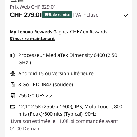
USB PD
Prix Web
CHF 329.01
CHF 279.01
TVA incluse
15% de remise
Bons de réduction en ligne :
-CHF 50.00
CHF7
My Lenovo Rewards
Gagnez
en Rewards
S’inscrire maintenant
Code de réduction :
SALES
Processeur MediaTek Dimensity 6400 (2,50
GHz )
Android 15 ou version ultérieure
8 Go LPDDR4X (soudée)
256 Go UFS 2.2
12,1" 2.5K (2560 x 1600), IPS, Multi-Touch, 800
nits (Peak)/600 nits (Typical), 90Hz
Livraison estimée le 11.08. si commandée avant
01:00 Demain