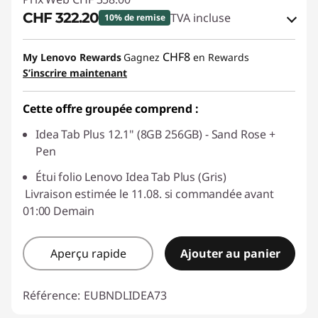
CHF 322.20
TVA incluse
10% de remise
Bons de réduction en ligne :
-CHF 35.80
CHF8
My Lenovo Rewards
Gagnez
en Rewards
S’inscrire maintenant
Code de réduction :
SALES
Cette offre groupée comprend :
Idea Tab Plus 12.1" (8GB 256GB) - Sand Rose +
Pen
Étui folio Lenovo Idea Tab Plus (Gris)
Livraison estimée le 11.08. si commandée avant
01:00 Demain
Aperçu rapide
Ajouter au panier
Référence:
EUBNDLIDEA73