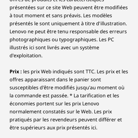
Module TPM 2.0
présentées sur ce site Web peuvent être modifiées
9
-
Entrée d’alimentation
Emplacement de sécurité Kensington MiniSaver
à tout moment et sans préavis. Les modèles
présentés le sont uniquement à titre d'illustration.
Certifications
10
-
En option : Entrée HDMI
Collaborer face à face
Lenovo ne peut être tenu responsable des erreurs
Salles Microsoft Teams
photographiques ou typographiques. Les PC
®
Le ThinkSmart Controller offre un écran de
vPro
illustrés ici sont livrés avec un système
25,65 cm (10,1") HD tactile 10 points, antireflets
d'exploitation.
Les caractéristiques et spécifications ci-contre ne reflètent pas forcément
et résistant aux salissures. L’interface
les versions disponibles à la vente dans ce pays !
conviviale de Microsoft Teams facilite le
Prix :
les prix Web indiqués sont TTC. Les prix et les
démarrage et le contrôle des réunions, le
offres apparaissant dans le panier sont
partage de contenu et la collaboration, peu
ThinkSmart Controller
susceptibles d'être modifiés jusqu'au moment où
importe où se trouvent les collègues à
la commande est passée. * La tarification et les
distance. Conçu pour être pratique, l’appareil
Écran
offre deux angles de vision, une connectivité
économies portent sur les prix Lenovo
25,65 cm (10,1") HD (1280 x 800) tactile 10 points,
USB-C et des capteurs infrarouges intégrés qui
normalement constatés sur le Web. Les prix
format 16:10, antireflets et résistant aux salissures,
détectent les personnes présentes dans la
pratiqués par les revendeurs peuvent différer et
340 nits
pièce et allument/éteignent automatiquement
Controller
être supérieurs aux prix présentés ici.
Rotatif à 30° et à 60°
le système.