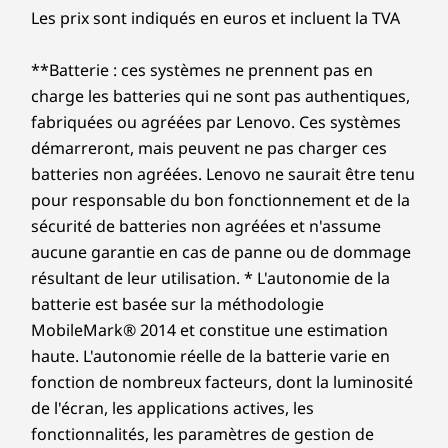
Ports et emplacements
Les prix sont indiqués en euros et incluent la TVA
11
-
Port USB-C 2.0 (pour Core)
USB-C 2.0 (pour ThinkSmart Core)
Connecteur mixte écouteurs/micro
**Batterie : ces systèmes ne prennent pas en
Grande facilité de gestion
12
-
Connecteur mixte écouteurs/micro
charge les batteries qui ne sont pas authentiques,
Sécurité
Avec le logiciel ThinkSmart Manager, les
fabriquées ou agréées par Lenovo. Ces systèmes
Emplacement de sécurité Kensington MiniSaver
équipes informatiques peuvent facilement
démarreront, mais peuvent ne pas charger ces
13
-
Vis pour plaque de sécurité
déployer, surveiller, gérer et dépanner à
batteries non agréées. Lenovo ne saurait être tenu
Les caractéristiques et spécifications ci-contre ne reflètent pas forcément
distance tous les appareils ThinkSmart de
pour responsable du bon fonctionnement et de la
les versions disponibles à la vente dans ce pays !
votre entreprise. Cette console de gestion
14
-
Emplacement de sécurité Kensington MiniSaver
sécurité de batteries non agréées et n'assume
personnalisée est basée sur un abonnement
aucune garantie en cas de panne ou de dommage
et, dans le cadre du kit, comprend un an de
résultant de leur utilisation. * L'autonomie de la
niveau Premium. Au bout d’un an, vous avez la
batterie est basée sur la méthodologie
possibilité de souscrire un abonnement de
MobileMark® 2014 et constitue une estimation
niveau Basic ou Premium pour prolonger le
haute. L'autonomie réelle de la batterie varie en
service de gestion.
fonction de nombreux facteurs, dont la luminosité
En savoir plus sur ThinkSmart Manager >
de l'écran, les applications actives, les
fonctionnalités, les paramètres de gestion de