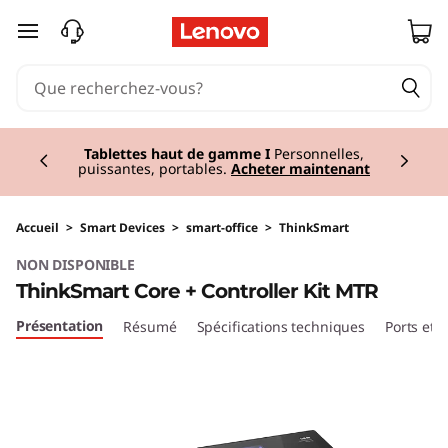
T
passer au contenu principal
h
i
Currently displaying item 3 of 3
n
Tablettes haut de gamme I
Personnelles,
puissantes, portables.
Acheter maintenant
k
S
Accueil
>
Smart Devices
>
smart-office
>
ThinkSmart
NON DISPONIBLE
m
ThinkSmart Core + Controller Kit MTR
a
Présentation
Résumé
Spécifications techniques
Ports et
r
t