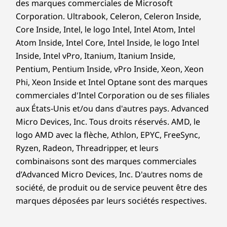
des marques commerciales de Microsoft
Corporation. Ultrabook, Celeron, Celeron Inside,
Core Inside, Intel, le logo Intel, Intel Atom, Intel
Atom Inside, Intel Core, Intel Inside, le logo Intel
Inside, Intel vPro, Itanium, Itanium Inside,
Pentium, Pentium Inside, vPro Inside, Xeon, Xeon
Phi, Xeon Inside et Intel Optane sont des marques
La sécurité n’est pas en reste
commerciales d'Intel Corporation ou de ses filiales
aux États-Unis et/ou dans d'autres pays. Advanced
ThinkSmart Core comprend ThinkShield, notre
Micro Devices, Inc. Tous droits réservés. AMD, le
suite intégrée de solutions de sécurité pour
logo AMD avec la flèche, Athlon, EPYC, FreeSync,
protéger votre appareil et vos données. De
Ryzen, Radeon, Threadripper, et leurs
®
plus, la plateforme Intel vPro
offre aux
combinaisons sont des marques commerciales
entreprises la sécurité basée sur le matériel la
d’Advanced Micro Devices, Inc. D'autres noms de
plus complète au monde. En outre, les
équipements ThinkSmart Core et Controller
société, de produit ou de service peuvent être des
incluent tous deux des emplacements de
marques déposées par leurs sociétés respectives.
sécurité Kensington MiniSaver pour les
sécuriser physiquement.