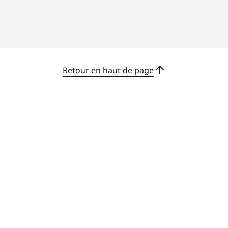
Retour en haut de page
S’intègre partout
Avec la gestion des câbles intégrée et les