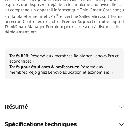
espaces qui disposent déjà de la technologie audiovisuelle. Le
l
kit comprend un appareil informatique ThinkSmart Core conçu
®
sur la plateforme Intel vPro
et certifié Salles Microsoft Teams,
l
un écran Controller, une offre Premier Support et notre logiciel
ThinkSmart Manager Premium pour la gestion à distance, le
e
déploiement, etc.
r
K
Tarifs B2B:
Réservé aux membres
Rejoignez Lenovo Pro et
économisez ›
Tarifs pour étudiants & professeurs:
Réservé aux
i
membres
Rejoignez Lenovo Education et économisez ›
t
M
T
Résumé
R
Spécifications techniques