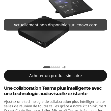
C
o
r
Actuellement non disponible sur lenovo.com
e
+
C
ThinkSmart Core + Controller Kit MTR
o
+8
n
Acheter un produit similaire
t
Une collaboration Teams plus intelligente avec
une technologie audiovisuelle existante
r
Ajoutez une technologie de collaboration plus intelligente aux
o
salles de réunion de toutes tailles grâce à notre kit ThinkSmart
Core + Controller pour Salles Microsoft Teams, idéal pour les