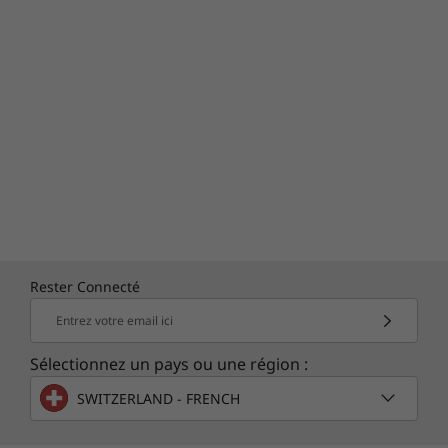
processus
En plus d'offrir un espace de collaboration
complet et équipé d'applications audio, vidéo
et natives Microsoft de haute qualité, vous
bénéficiez d'une garantie sur site d'un an et du
Lenovo Premier Support — prenez soin de
votre ThinkSmart Tiny Kit du point de vue
logiciel et matériel avec l’assistance rapide de
nos experts informatiques.
Rester Connecté
Entrez votre email ici
Sélectionnez un pays ou une région :
SWITZERLAND - FRENCH