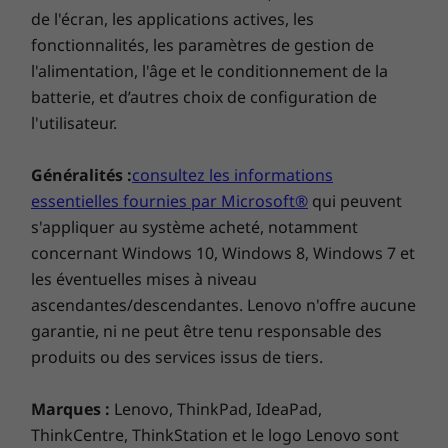
l’innovation se rencontrent. Nos appareils
de l'écran, les applications actives, les
certifiés et rigoureusement testés permettent
fonctionnalités, les paramètres de gestion de
Autres informations
d'agrandir facilement vos espaces de réunion.
l'alimentation, l'âge et le conditionnement de la
Mettez en valeur les petits espaces de réunion
batterie, et d’autres choix de configuration de
Logiciels préinstallés
les moins utilisés avec la technologie de
l'utilisateur.
vidéoconférence moderne.
Salles Microsoft Teams
ThinkSmart Manager
Généralités :
consultez les informations
essentielles fournies par Microsoft®
qui peuvent
Garantie
s'appliquer au système acheté, notamment
1 an de garantie de base
concernant Windows 10, Windows 8, Windows 7 et
1 an Lenovo Premier Support
les éventuelles mises à niveau
1 an de services professionnels ThinkSmart
ascendantes/descendantes. Lenovo n'offre aucune
Collaboration - Déploiement
garantie, ni ne peut être tenu responsable des
1 an de services professionnels ThinkSmart
produits ou des services issus de tiers.
Collaboration – Maintenance
Spécifications techniques complètes
Marques :
Lenovo, ThinkPad, IdeaPad,
Référence des spécifications des produits :
modèles,
ThinkCentre, ThinkStation et le logo Lenovo sont