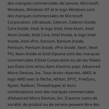
spécifications, documents, compatibilité (en anglais)
des marques commerciales de Lenovo. Microsoft,
Performances et sécurité sur tous les
Windows, Windows NT et le logo Windows sont
fronts
Les caractéristiques et spécifications ci-contre ne reflètent pas forcément
des marques commerciales de Microsoft
les versions disponibles à la vente dans ce pays !
Performances et
Corporation. Ultrabook, Celeron, Celeron Inside,
Core Inside, Intel, le logo Intel, Intel Atom, Intel
sécurité sur tous les
Atom Inside, Intel Core, Intel Inside, le logo Intel
fronts
Inside, Intel vPro, Itanium, Itanium Inside,
Pentium, Pentium Inside, vPro Inside, Xeon, Xeon
Faites l'expérience d'une confidentialité et
Phi, Xeon Inside et Intel Optane sont des marques
d'une sécurité inégalées dès le début avec le
commerciales d'Intel Corporation ou de ses filiales
ThinkSmart Tiny Kit. Découvrez des
aux États-Unis et/ou dans d'autres pays. Advanced
performances constantes et robustes pour
Micro Devices, Inc. Tous droits réservés. AMD, le
répondre à vos exigences avec Windows 11
logo AMD avec la flèche, Athlon, EPYC, FreeSync,
préchargé qui fusionne avec l’écosystème de
Ryzen, Radeon, Threadripper, et leurs
Office 365. De plus, ses outils avancés de
combinaisons sont des marques commerciales
gestion et de création de rapports maximisent
d’Advanced Micro Devices, Inc. D'autres noms de
le potentiel de tous vos espaces de réunion,
société, de produit ou de service peuvent être des
dès la première utilisation.