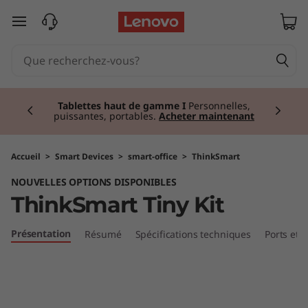
T
passer au contenu principal
h
i
Currently displaying item 3 of 3
n
Tablettes haut de gamme I
Personnelles,
puissantes, portables.
Acheter maintenant
k
S
Accueil
>
Smart Devices
>
smart-office
>
ThinkSmart
NOUVELLES OPTIONS DISPONIBLES
m
ThinkSmart Tiny Kit
a
Présentation
Résumé
Spécifications techniques
Ports et
r
t