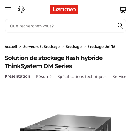
S
passer au contenu principal
o
l
u
Accueil
>
Serveurs Et Stockage
>
Stockage
>
Stockage Unifié
t
Solution de stockage flash hybride
ThinkSystem DM Series
i
Présentation
Résumé
Spécifications techniques
Services
o
n
d
e