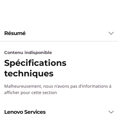
s
h
h
Résumé
y
b
Contenu indisponible
Spécifications
r
techniques
i
d
Malheureusement, nous n’avons pas d’informations à
afficher pour cette section
e
Disponibilité et évolutivité extrêmes
T
DM Series répond aux besoins croissants de
Lenovo Services
disponibilité. Le matériel Lenovo hautement