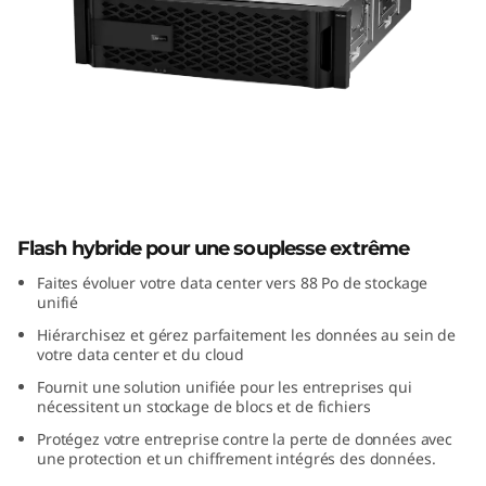
s
t
o
c
k
Solution de stockage flash hybride
ThinkSystem DM Series
a
Flash hybride pour une souplesse extrême
g
Faites évoluer votre data center vers 88 Po de stockage
unifié
e
Hiérarchisez et gérez parfaitement les données au sein de
votre data center et du cloud
f
Fournit une solution unifiée pour les entreprises qui
nécessitent un stockage de blocs et de fichiers
l
Protégez votre entreprise contre la perte de données avec
a
une protection et un chiffrement intégrés des données.