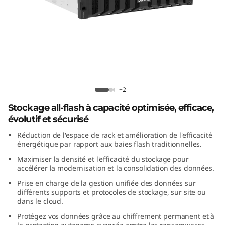
S
y
s
t
e
ThinkSystem DG5200 All-Flash Array
+2
m
Stockage all-flash à capacité optimisée, efficace,
évolutif et sécurisé
D
Réduction de l'espace de rack et amélioration de l'efficacité
énergétique par rapport aux baies flash traditionnelles.
G
Maximiser la densité et l'efficacité du stockage pour
accélérer la modernisation et la consolidation des données.
5
Prise en charge de la gestion unifiée des données sur
2
différents supports et protocoles de stockage, sur site ou
dans le cloud.
0
Protégez vos données grâce au chiffrement permanent et à