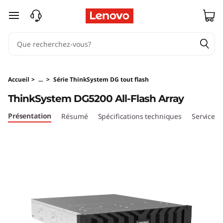
U
passer au contenu principal
n
i
t
Accueil
>
...
>
Série ThinkSystem DG tout flash
é
ThinkSystem DG5200 All-Flash Array
T
Présentation
Résumé
Spécifications techniques
Services
h
i
n
k