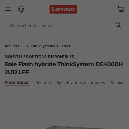
B
passer au contenu principal
a
i
e
Accueil
>
...
>
ThinkSystem DE Series
F
NOUVELLES OPTIONS DISPONIBLES
Baie Flash hybride ThinkSystem DE4000H
l
2U12 LFF
a
Présentation
Résumé
Spécifications techniques
Services
s
h
h