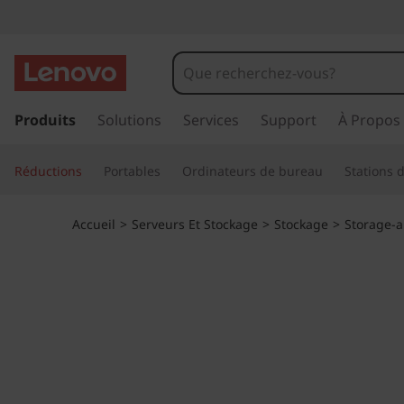
B
a
i
p
a
Produits
Solutions
Services
Support
À Propos
e
s
s
F
Réductions
Portables
Ordinateurs de bureau
Stations d
e
r
l
a
Accueil
>
Serveurs Et Stockage
>
Stockage
>
Storage-
u
a
c
o
s
n
t
h
e
n
h
u
p