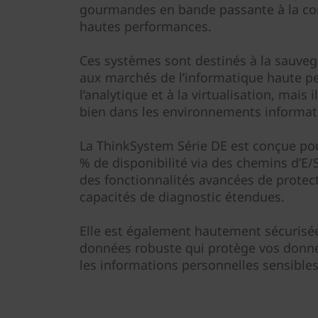
0
gourmandes en bande passante à la co
hautes performances.
0
Ces systèmes sont destinés à la sauvega
H
aux marchés de l’informatique haute p
2
l’analytique et à la virtualisation, mais 
bien dans les environnements informat
U
La ThinkSystem Série DE est conçue pou
2
% de disponibilité via des chemins d’E
des fonctionnalités avancées de protec
4
capacités de diagnostic étendues.
S
Elle est également hautement sécurisée
F
données robuste qui protège vos donné
les informations personnelles sensibles
F