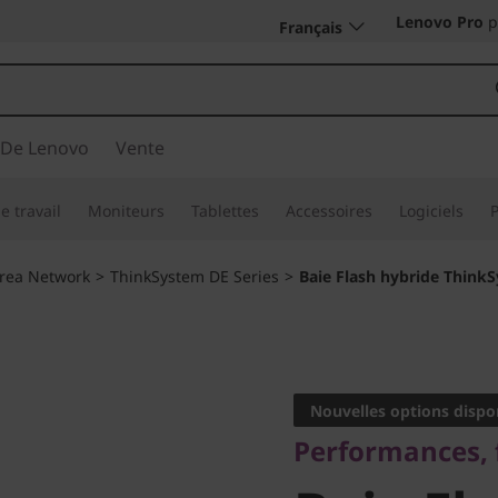
Lenovo Pro
p
Français
 De Lenovo
Vente
e travail
Moniteurs
Tablettes
Accessoires
Logiciels
area Network
>
ThinkSystem DE Series
>
Baie Flash hybride Thin
Performances, fiab
Baie Fla
Nouvelles options dispo
Performances, fi
ThinkSy