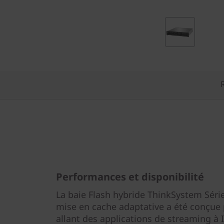
S
y
s
t
e
m
D
E
Performances et disponibilité
2
La baie Flash hybride ThinkSystem Séri
0
mise en cache adaptative a été conçue p
allant des applications de streaming à