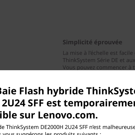
Simplicité éprouvée
La mise à l’échelle est facil
ThinkSystem Série DE et aux 
Vous pouvez commencer à tr
10 minutes.
Baie Flash hybride ThinkSys
Une grande flexibilité de co
des performances et un con
 2U24 SFF est temporaireme
données permettent aux adm
performances et la facilité d’
ible sur Lenovo.com.
Les multiples points de vue 
ide ThinkSystem DE2000H 2U24 SFF n’est malheureus
graphiques donnent les info
 vous suggérons les produits suivants :