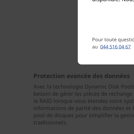
Pour toute questio
au
044 516 04 67
Protection avancée des données
Avec la technologie Dynamic Disk Pools
besoin de gérer les pièces de rechange 
le RAID lorsque vous étendez votre syst
informations de parité des données et l
pool de disques pour simplifier la ges
traditionnels.