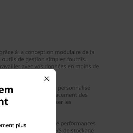
e grâce à la conception modulaire de la
outils de gestion simples fournis.
availler avec vos données en moins de
tem
nfiguration, un réglage personnalisé
trôle complet sur le placement des
nt
inistrateurs d’optimiser les
utilisation.
fournis par les outils de performances
ement plus
rmations clés sur les E/S de stockage