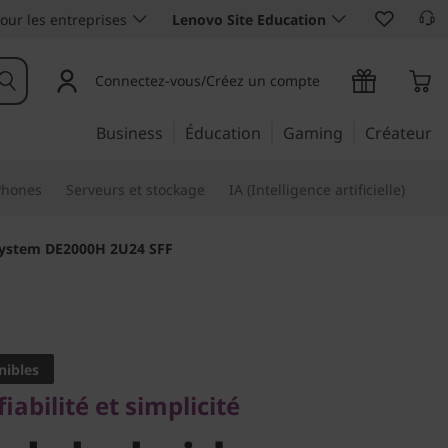
our les entreprises
Lenovo Site Education
Connectez-vous/Créez un compte
Business
Éducation
Gaming
Créateur
Phones
Serveurs et stockage
IA (Intelligence artificielle)
kSystem DE2000H 2U24 SFF
ilité et simplicité
sh hybride
nibles
abilité et simplicité
stem