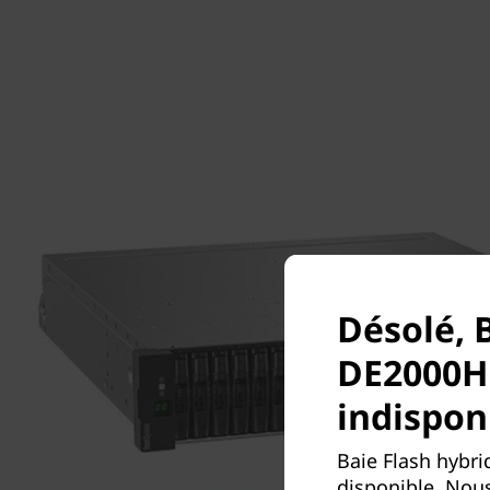
Désolé, 
DE2000H
indispon
Baie Flash hybr
disponible. Nous