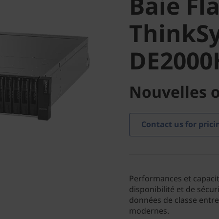
Baie Fl
DE2000H
ThinkS
DE2000
Nouvelles o
Contact us for prici
Performances et capaci
disponibilité et de sécur
données de classe entrep
modernes.