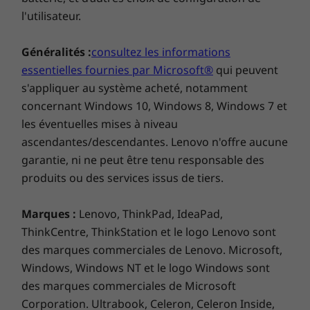
l'utilisateur.
Technologie d’écran
LCD | Taux de rafraîchissement de 60 Hz
Généralités :
consultez les informations
essentielles fournies par Microsoft®
qui peuvent
Résolution de l’écran
s'appliquer au système acheté, notamment
FHD+ (2 400 x1 080) | 391 ppi
concernant Windows 10, Windows 8, Windows 7 et
les éventuelles mises à niveau
Format de l’écran
ascendantes/descendantes. Lenovo n'offre aucune
20:9
garantie, ni ne peut être tenu responsable des
produits ou des services issus de tiers.
Ratio écran-face avant
Zone active - corps (AA-Body) : 86,71 %
Marques :
Lenovo, ThinkPad, IdeaPad,
Zone tactile active (AA-TP) : 91,64 %
ThinkCentre, ThinkStation et le logo Lenovo sont
des marques commerciales de Lenovo. Microsoft,
batterie
Windows, Windows NT et le logo Windows sont
des marques commerciales de Microsoft
Batterie
Corporation. Ultrabook, Celeron, Celeron Inside,
Des portraits parfaits
Augme