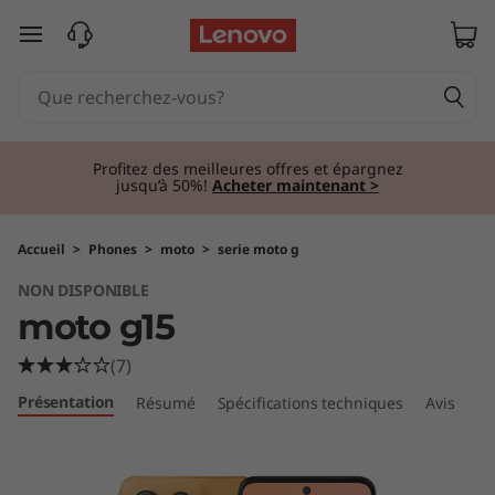
m
passer au contenu principal
o
t
o
Profitez des meilleures offres et épargnez
jusqu’à 50%!
Acheter maintenant >
g
1
Accueil
>
Phones
>
moto
>
serie moto g
NON DISPONIBLE
5
moto g15
(7)
Présentation
Résumé
Spécifications techniques
Avis