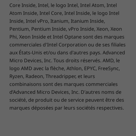
5200 mAh
Core Inside, Intel, le logo Intel, Intel Atom, Intel
Compatible avec la charge rapide de 5-18W
La fonctionnalité Portrait optimisé par
La vi
Atom Inside, Intel Core, Intel Inside, le logo Intel
l’IA utilise des algorithmes avancés
per
Inside, Intel vPro, Itanium, Itanium Inside,
Charge
offrant une segmentation précise afin
instan
Pentium, Pentium Inside, vPro Inside, Xeon, Xeon
Capacité de charge de 18 W5
de créer des flous naturels et des effets
appar
Phi, Xeon Inside et Intel Optane sont des marques
de profondeur saisissants pour des
détect
commerciales d'Intel Corporation ou de ses filiales
portraits exceptionnels et réalistes.
ambia
Coloris
aux États-Unis et/ou dans d'autres pays. Advanced
conséq
Micro Devices, Inc. Tous droits réservés. AMD, le
Coloris
logo AMD avec la flèche, Athlon, EPYC, FreeSync,
Gravity Grey
Ryzen, Radeon, Threadripper, et leurs
Iguana Green
combinaisons sont des marques commerciales
Sunrise Orange
Faites durer le plaisir grâce à une grande
d’Advanced Micro Devices, Inc. D'autres noms de
4
autonomie de batterie
.
société, de produit ou de service peuvent être des
Utilisez votre téléphone
appareil photo
marques déposées par leurs sociétés respectives.
plus longtemps.
Arrière
Principal
Rechargez plus vite