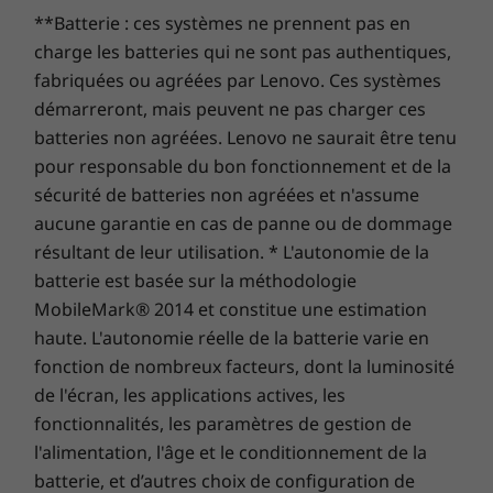
Jusqu’à 16 Go de
Jusqu’à 32 Go de
Mémoire i
En option : écran tactile en verre
DDR4 (prêt pour
mémoire LPDDR5X
jusqu’à 32
**Batterie : ces systèmes ne prennent pas en
trois ans d’autonomie de batterie en achetant cette
En option : double finition dépolie
la technologie 32
LPDDR5X
mise à niveau avec votre appareil ou pendant la
charge les batteries qui ne sont pas authentiques,
Go uniquement)
(7 500 MHz
période de garantie initiale d’un an (si votre batterie
fabriquées ou agréées par Lenovo. Ces systèmes
double ca
Les caractéristiques et spécifications ci-contre ne reflètent pas forcément
est en bon état). Mieux encore, vous bénéficiez d’une
les versions disponibles à la vente dans ce pays !
démarreront, mais peuvent ne pas charger ces
couverture pour un remplacement de la batterie en
batteries non agréées. Lenovo ne saurait être tenu
Acheter
Achet
cas de problème. Améliorez votre expérience avec la
pour responsable du bon fonctionnement et de la
possibilité de passer au service sur site, On-site
sécurité de batteries non agréées et n'assume
Service. Chez Lenovo, l’excellence constitue l’alliance
Comparer
Comparer
Compa
aucune garantie en cas de panne ou de dommage
Ultraréactif, ultraproductif
des performances et de la protection des portables !
résultant de leur utilisation. * L'autonomie de la
batterie est basée sur la méthodologie
®
Explorer tous Acheter portables et Ultrabooks
Découvrez la plateforme Intel
Evo™, intégrant
MobileMark® 2014 et constitue une estimation
les performances sans précédent des
haute. L'autonomie réelle de la batterie varie en
®
e
processeurs Intel
Core™ 11
génération et du
fonction de nombreux facteurs, dont la luminosité
®
®
e
circuit graphique Intel
Iris
X
. Optimisé par
de l'écran, les applications actives, les
des technologies d’apprentissage
fonctionnalités, les paramètres de gestion de
automatique, le Yoga Slim 7i Pro offre des
l'alimentation, l'âge et le conditionnement de la
performances ultra-réactives et intuitives,
batterie, et d’autres choix de configuration de
combinées aux vitesses Gigabit ultra-rapides