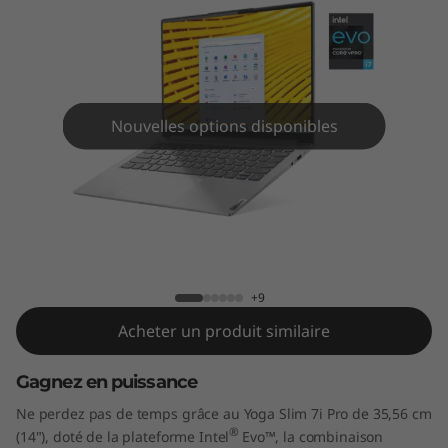
P
r
o
(
Nouvelles options disponibles
1
4
Yoga Slim 7i Pro (14" Intel)
"
I
+9
Acheter un produit similaire
n
t
Gagnez en puissance
Ne perdez pas de temps grâce au Yoga Slim 7i Pro de 35,56 cm
e
®
(14"), doté de la plateforme Intel
Evo™, la combinaison