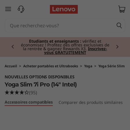
Y
passer au contenu principal
o
g
Currently displaying item 2 of 3
a
Étudiants et enseignants :
vérifiez et
économisez ! Profitez des offres exclusives de
la rentrée & gagnez Rewards X3.
Inscrivez-
vous GRATUITEMENT
S
l
Accueil
>
Acheter portables et Ultrabooks
>
Yoga
>
Yoga Série Slim
NOUVELLES OPTIONS DISPONIBLES
i
Yoga Slim 7i Pro (14" Intel)
m
(95)
Accessoires compatibles
Comparer des produits similaires
7
i