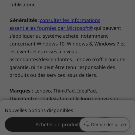
l'utilisateur.
®
de la technologie Intel
WiFi 6 et à un port
Thunderbolt™ 4 offrant des transferts et une
Généralités :
consultez les informations
charge rapides.
essentielles fournies par Microsoft®
qui peuvent
s'appliquer au système acheté, notamment
concernant Windows 10, Windows 8, Windows 7 et
les éventuelles mises à niveau
ascendantes/descendantes. Lenovo n'offre aucune
garantie, ni ne peut être tenu responsable des
produits ou des services issus de tiers.
Marques :
Lenovo, ThinkPad, IdeaPad,
Un circuit graphique généreux
ThinkCentre, ThinkStation et le logo Lenovo sont
des marques commerciales de Lenovo. Microsoft,
®
®
e
Le circuit graphique intégré Intel
Iris
X
Nouvelles options disponibles
Windows, Windows NT et le logo Windows sont
propose une expérience de streaming et de
des marques commerciales de Microsoft
montage vidéo plus fluide, détaillée et
Acheter un produit similaire
Demandez à Léo
Corporation. Ultrabook, Celeron, Celeron Inside,
saisissante. Vous pouvez également booster