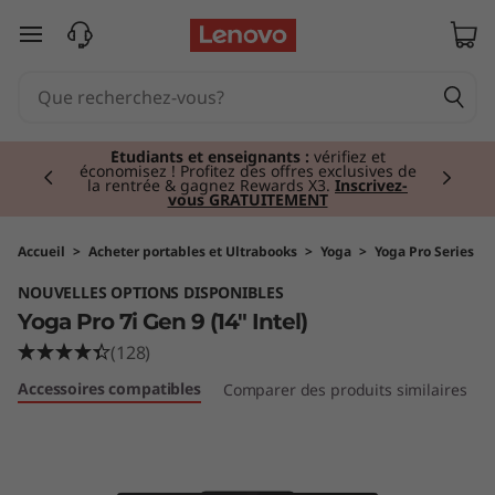
Y
passer au contenu principal
o
g
Currently displaying item 2 of 3
a
Étudiants et enseignants :
vérifiez et
économisez ! Profitez des offres exclusives de
la rentrée & gagnez Rewards X3.
Inscrivez-
vous GRATUITEMENT
P
r
Accueil
>
Acheter portables et Ultrabooks
>
Yoga
>
Yoga Pro Series
NOUVELLES OPTIONS DISPONIBLES
o
Yoga Pro 7i Gen 9 (14" Intel)
7
(128)
Accessoires compatibles
Comparer des produits similaires
i
G