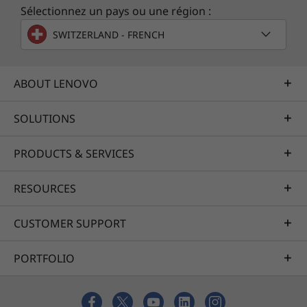
Sélectionnez un pays ou une région :
SWITZERLAND - FRENCH
ABOUT LENOVO
SOLUTIONS
Les spécifications peuvent varier selon la zone géographique/le modèle.
Les images des produits peuvent varier de celles du dernier design, mais
les spécifications restent les mêmes.
PRODUCTS & SERVICES
RESOURCES
CUSTOMER SUPPORT
PORTFOLIO