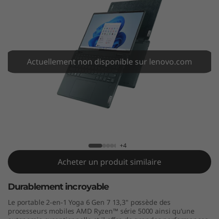
1
3
"
A
Actuellement non disponible sur lenovo.com
M
D
Yoga 6 Gen 7 (13" AMD)
)
+4
Acheter un produit similaire
Durablement incroyable
Le portable 2-en-1 Yoga 6 Gen 7 13,3" possède des
processeurs mobiles AMD Ryzen™ série 5000 ainsi qu’une