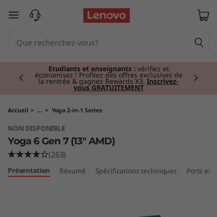
Y
passer au contenu principal
o
g
Currently displaying item 2 of 3
a
Étudiants et enseignants :
vérifiez et
économisez ! Profitez des offres exclusives de
la rentrée & gagnez Rewards X3.
Inscrivez-
vous GRATUITEMENT
6
G
Accueil
>
...
>
Yoga 2-in-1 Series
NON DISPONIBLE
e
Yoga 6 Gen 7 (13" AMD)
n
(263)
Présentation
Résumé
Spécifications techniques
Ports et
7
(