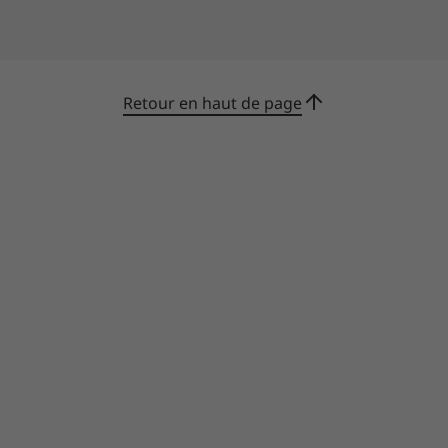
Retour en haut de page
Des fonctions intelligentes pour plus de
commodité
Une facilité d’utilisation qui se présente sous
de nombreuses formes sur le 2-en-1 Yoga 6
Gen 7. La caméra infrarouge (IR) Full HD vous
permet de vous connecter en toute sécurité
grâce à la reconnaissance faciale ; et avec un