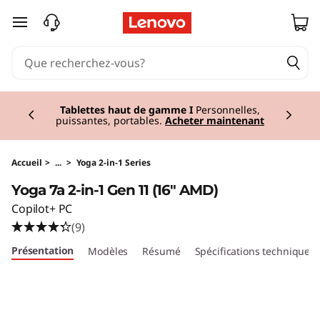
Y
passer au contenu principal
o
g
Currently displaying item 3 of 3
a
Tablettes haut de gamme I
Personnelles,
puissantes, portables.
Acheter maintenant
7
a
Accueil
>
...
>
Yoga 2-in-1 Series
Yoga 7a 2-in-1 Gen 11 (16" AMD)
2
Copilot+ PC
-
(9)
Présentation
Modèles
Résumé
Spécifications techniques
i
n