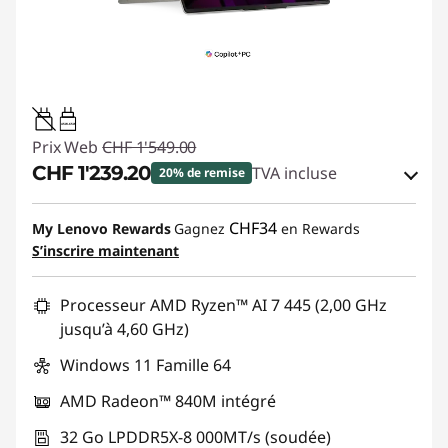
45W-65W
Prix Web
CHF 1'549.00
CHF 1'239.20
TVA incluse
20% de remise
Bons de réduction en ligne :
-CHF 309.80
CHF34
My Lenovo Rewards
Gagnez
en Rewards
S’inscrire maintenant
Code de réduction :
SALES
Processeur AMD Ryzen™ AI 7 445 (2,00 GHz
jusqu’à 4,60 GHz)
Windows 11 Famille 64
AMD Radeon™ 840M intégré
32 Go LPDDR5X-8 000MT/s (soudée)