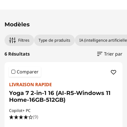
Original Price 1249.00 CHF Discounted Price 
Original Price 1259.00 CHF Discounted Price 1
Original Price 1549.00 CHF Discounted Price 1
Original Price 1429.01 CHF Discounted Price 12
Original Price 1366.90 CHF Discounted Price 1
Original Price 1666.90 CHF Discounted Price 
Modèles
Filtres
Type de produits
IA (intelligence artificielle
6 Résultats
Trier par
Comparer
LIVRAISON RAPIDE
Yoga 7 2-in-1 16 (AI-R5-Windows 11
Home-16GB-512GB)
Copilot+ PC
(9)