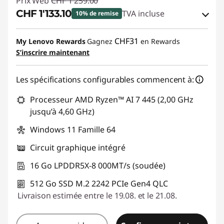
Prix Web
CHF 1'259.00
CHF 1'133.10
TVA incluse
10% de remise
Bons de réduction en ligne :
-CHF 125.90
CHF31
My Lenovo Rewards
Gagnez
en Rewards
S’inscrire maintenant
Code de réduction :
SALES
Les spécifications configurables commencent à:
Processeur AMD Ryzen™ AI 7 445 (2,00 GHz
jusqu’à 4,60 GHz)
Windows 11 Famille 64
Circuit graphique intégré
16 Go LPDDR5X-8 000MT/s (soudée)
512 Go SSD M.2 2242 PCIe Gen4 QLC
Livraison estimée entre le 19.08. et le 21.08.