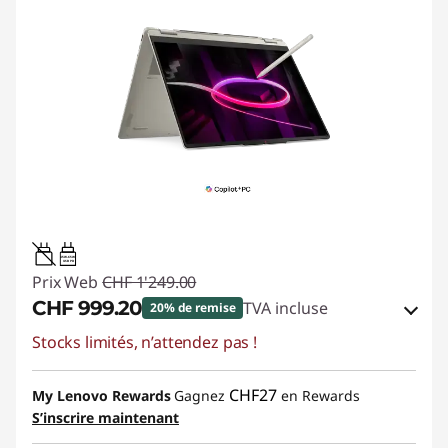
45W-65W
USB PD
Prix Web
CHF 1'249.00
CHF 999.20
TVA incluse
20% de remise
Stocks limités, n’attendez pas !
Bons de réduction en ligne :
-CHF 249.80
Code de réduction :
SALES
CHF27
My Lenovo Rewards
Gagnez
en Rewards
S’inscrire maintenant