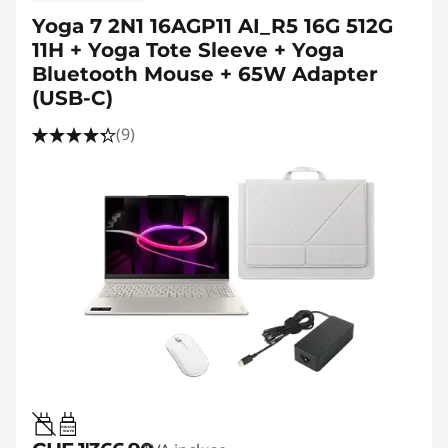
Yoga 7 2N1 16AGP11 AI_R5 16G 512G
11H + Yoga Tote Sleeve + Yoga
Bluetooth Mouse + 65W Adapter
(USB-C)
(9)
45W-65W
USB PD