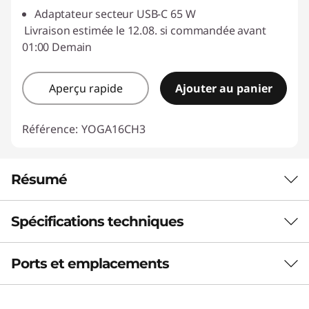
Adaptateur secteur USB-C 65 W
Livraison estimée le 12.08. si commandée avant
01:00 Demain
Aperçu rapide
Ajouter au panier
Référence:
YOGA16CH3
Résumé
Spécifications techniques
CONÇU POUR RÉPONDRE À VOS
BESOINS
Ports et emplacements
Performances
Flexibilité ultime,
créativité illimitée
Unité de traitement neuronal (NPU)