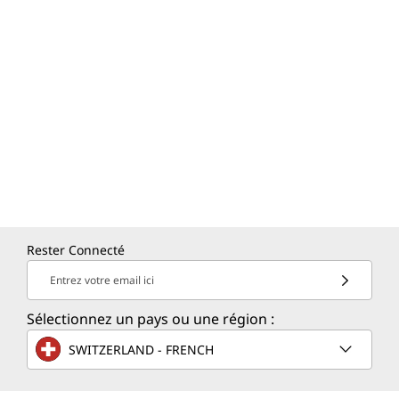
Rester Connecté
Entrez votre email ici
Sélectionnez un pays ou une région :
SWITZERLAND - FRENCH
YOGA KEYBOARD
QU
Une sensation haut de gamme, un