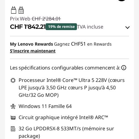
65W-65W
USB PD
Prix Web
CHF 2'284.01
CHF 1'842.21
TVA incluse
19% de remise
Bons de réduction en ligne :
-CHF 441.80
CHF51
My Lenovo Rewards
Gagnez
en Rewards
S’inscrire maintenant
Code de réduction :
THINKDEAL7
Les spécifications configurables commencent à:
Processeur Intel® Core™ Ultra 5 228V (cœurs
LPE jusqu’à 3,50 GHz cœurs P jusqu’à 4,50
GHz/32 Go MOP)
Windows 11 Famille 64
Circuit graphique intégré Intel® ARC™
32 Go LPDDR5X-8 533MT/s (mémoire sur
package)