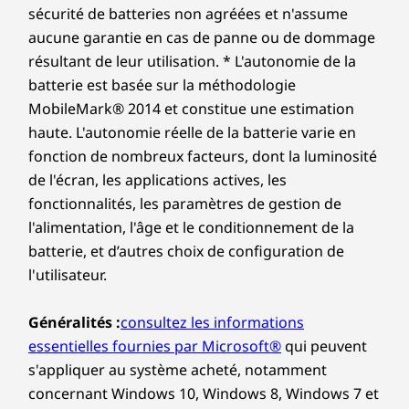
Dimensions (H (de l’avant vers
centre
sécurité de batteries non agréées et n'assume
l’arrière) × L × P)
Lorsq
aucune garantie en cas de panne ou de dommage
Comparer
Comparer
Compa
®
votre
6,75 mm x 339,55 mm x 228,5 mm, 17,71 mm max /
Lenovo et Intel
ont longtemps uni
résultant de leur utilisation. * L'autonomie de la
assu
0,27 pouce x 13,37 pouces x 9 pouces, 0,70 pouce max
leurs forces pour créer les meilleurs
batterie est basée sur la méthodologie
techno
ordinateurs portables de l'industrie.
Explorer tous Acheter portables et Ultrabooks
MobileMark® 2014 et constitue une estimation
Poids
averti
Nos années de collaboration
haute. L'autonomie réelle de la batterie varie en
votre é
approfondie débouchent aujourd'hui
À partir de 1,45 kg
c
fonction de nombreux facteurs, dont la luminosité
sur de nouvelles solutions logicielles
Clavier
de l'écran, les applications actives, les
audacieuses qui améliorent votre
expérience quotidienne. Les meilleurs
fonctionnalités, les paramètres de gestion de
Rétroéclairage à LED blanches
équipements. Les meilleures
Pavé tactile haptique en verre
l'alimentation, l'âge et le conditionnement de la
expériences. Lenovo Aura Edition.
(130 mm x 80 mm/5,12 pouces x 3,15 pouces)
batterie, et d’autres choix de configuration de
Résistant aux déversements (jusqu’à 500 ml/16,90 oz)
l'utilisateur.
Course de 1,35 mm
Généralités :
consultez les informations
DEUX APPAREILS, UNE SEULE VISION
Les spécifications peuvent varier selon la zone géographique/le modèle.
essentielles fournies par Microsoft®
qui peuvent
s'appliquer au système acheté, notamment
Il suffit de cliquer
concernant Windows 10, Windows 8, Windows 7 et
Développement durable