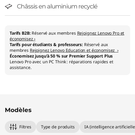
Châssis en aluminium recyclé
Tarifs B2B:
Réservé aux membres
Rejoignez Lenovo Pro et
économisez ›
Tarifs pour étudiants & professeurs:
Réservé aux
membres
Rejoignez Lenovo Education et économisez ›
Économisez jusqu’à 50 % sur Premier Support Plus
Lenovo Pro avec un PC Think : réparations rapides et
assistance.
Original Price 2284.01 CHF Discounted Price 1
Original Price 2854.01 CHF Discounted Price 2
Modèles
Filtres
Type de produits
IA (intelligence artificielle