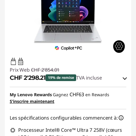
65W-65W
USB PD
Prix Web
CHF 2'854.01
CHF 2'298.21
TVA incluse
19% de remise
Bons de réduction en ligne :
-CHF 555.80
CHF63
My Lenovo Rewards
Gagnez
en Rewards
S’inscrire maintenant
Code de réduction :
THINKDEAL7
Les spécifications configurables commencent à:
Processeur Intel® Core™ Ultra 7 258V (cœurs