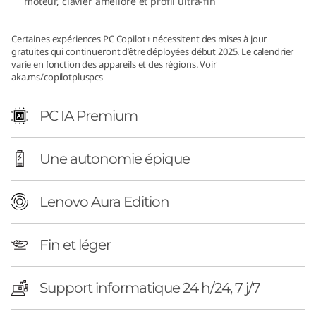
l
moteur, clavier amélioré et profil ultra-fin
)
Certaines expériences PC Copilot+ nécessitent des mises à jour
gratuites qui continueront d’être déployées début 2025. Le calendrier
varie en fonction des appareils et des régions. Voir
aka.ms/copilotpluspcs
PC IA Premium
Une autonomie épique
Lenovo Aura Edition
Fin et léger
Support informatique 24 h/24, 7 j/7