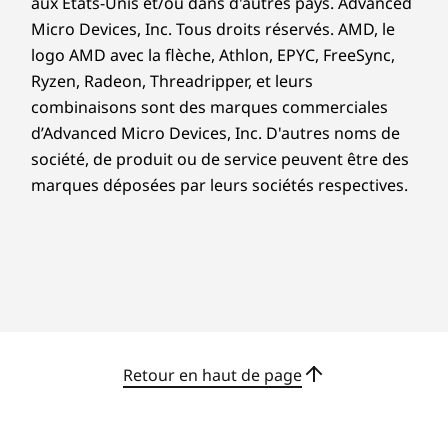
aux États-Unis et/ou dans d'autres pays. Advanced
®
Council
avec des emballages contenant du bambou et
Micro Devices, Inc. Tous droits réservés. AMD, le
de la canne à sucre
logo AMD avec la flèche, Athlon, EPYC, FreeSync,
Le téléphone est vendu séparément.
Ryzen, Radeon, Threadripper, et leurs
Certifications/Registres
combinaisons sont des marques commerciales
®
ENERGY STAR
8.0
d’Advanced Micro Devices, Inc. D'autres noms de
®
société, de produit ou de service peuvent être des
Eyesafe
marques déposées par leurs sociétés respectives.
®
Emballage Forest Stewardship Council
(FSC)
®
Intel
Evo™
MIL-STD-810H
TCO 10
Confort oculaire certifié TÜV Rheinland (5 étoiles)
TÜV Rheinland Low Blue Light (matériel)
Les spécifications peuvent varier selon la zone géographique/le modèle.
Retour en haut de page
Les écouteurs et le téléphone sont vendus séparément.
Autres informations