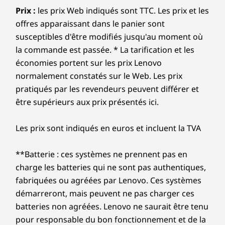
Des modes intelligents,
Les vitesses de transfert des ports USB sont approximatives et dépendent de
fluide et des démarrages ultrarapides. Profitez d’une
Prix :
les prix Web indiqués sont TTC. Les prix et les
nombreux facteurs, tels que la capacité de traitement des appareils
une technologie plus
hôtes/périphériques, les attributs des fichiers, la configuration du système et les
connexion Internet plus rapide et plus fiable grâce à
offres apparaissant dans le panier sont
Système
Système
Système
environnements d’exécution ; les vitesses réelles varient et peuvent être inférieures à
une connectivité améliorée. Protégez votre
d'exploitation
d'exploitation
d'exploit
susceptibles d'être modifiés jusqu'au moment où
celles attendues.
intelligente
investissement informatique grâce à une sécurité
Jusqu’à Windows
Jusqu’à Windows
Jusqu’à
la commande est passée. * La tarification et les
11 Pro
11 Pro
Windows 1
renforcée pour vous protéger des logiciels
Sans fil
économies portent sur les prix Lenovo
ssionnel
publicitaires, des logiciels malveillants et d’autres
®
Intel
WiFi 7
normalement constatés sur le Web. Les prix
menaces. Libérez le potentiel d’un parcours virtuel
®
Mémoire totale
Mémoire totale
Mémoire 
pratiqués par les revendeurs peuvent différer et
Bluetooth
5.4
passionnant !
LPDDR5x à double
LPDDR5x à double
Jusqu’à 64
être supérieurs aux prix présentés ici.
canal, soudée,
canal, soudée,
LPDDR5X, j
Station d’accueil prise en charge
jusqu’à 32 G,
jusqu’à 32 G,
9 600 MT/
8 533 MT/s
8 533 MT/s
®
Les prix sont indiqués en euros et incluent la TVA
USB-C
Thunderbolt™ 4
®
USB-C
Disque dur
Disque dur
Disque d
**Batterie : ces systèmes ne prennent pas en
SSD M.2 PCIe
SSD M.2 PCIe
Jusqu’à 2 
Les spécifications peuvent varier selon la zone géographique/le modèle.
charge les batteries qui ne sont pas authentiques,
Gen 4x4 2 To
Gen 4x4 2 To
SSD M.2 O
(2242)
(2242)
(2280), SS
fabriquées ou agréées par Lenovo. Ces systèmes
Gen5
démarreront, mais peuvent ne pas charger ces
Conception
batteries non agréées. Lenovo ne saurait être tenu
Acheter
Achet
Un partenariat où vous êtes au
pour responsable du bon fonctionnement et de la