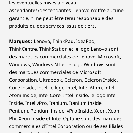
pour vous connecter
les éventuelles mises à niveau
Matériaux
ascendantes/descendantes. Lenovo n'offre aucune
Smart Share relie instantanément votre
garantie, ni ne peut être tenu responsable des
50 % d’aluminium recyclé sur les couvercles supérieur
smartphone à votre ordinateur portable via un
et inférieur et le cadre du clavier (côtés A, C et D)
produits ou des services issus de tiers.
capteur virtuel d'IA. Il vous suffit de poser
90 % de plastique recyclé PCC utilisé dans le boîtier du
votre appareil Android™ ou iOS sur votre
haut-parleur
Marques :
Lenovo, ThinkPad, IdeaPad,
ordinateur portable, puis d'effectuer un
100 % de cobalt recyclé utilisé dans la cellule de
ThinkCentre, ThinkStation et le logo Lenovo sont
glisser-déposer. Modifiez des photos et
batterie
des marques commerciales de Lenovo. Microsoft,
partagez-les facilement. De plus, consultez et
90 % de plastique recyclé post-consommation (PCC)
Windows, Windows NT et le logo Windows sont
envoyez des SMS depuis votre PC.
utilisé pour le compartiment de la batterie
des marques commerciales de Microsoft
90 % de plastique recyclé post-consommation (PCC)
Corporation. Ultrabook, Celeron, Celeron Inside,
utilisés pour l’adaptateur d’alimentation
Core Inside, Intel, le logo Intel, Intel Atom, Intel
85 % de plastique recyclé PCC utilisé dans les
Atom Inside, Intel Core, Intel Inside, le logo Intel
capuchons des touches
Inside, Intel vPro, Itanium, Itanium Inside,
50 % de plastique recyclé post-consommation (PCC)
Pentium, Pentium Inside, vPro Inside, Xeon, Xeon
utilisé dans l’antenne
30 % d’aimant pour haut-parleur REE (Terre rare)
Phi, Xeon Inside et Intel Optane sont des marques
recyclé
commerciales d'Intel Corporation ou de ses filiales
Certifié sans plastique par le Forest Stewardship