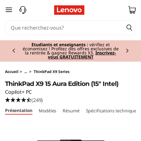
T
passer au contenu principal
h
i
Currently displaying item 3 of 3
n
Tablettes haut de gamme I
Personnelles,
puissantes, portables.
Acheter maintenant
k
P
Accueil
>
...
>
ThinkPad X9 Series
ThinkPad X9 15 Aura Edition (15" Intel)
a
Copilot+ PC
d
(249)
Présentation
Modèles
Résumé
Spécifications techniques
X
9