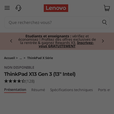
T
passer au contenu principal
h
i
Currently displaying item 2 of 3
n
Étudiants et enseignants :
vérifiez et
économisez ! Profitez des offres exclusives de
la rentrée & gagnez Rewards X3.
Inscrivez-
vous GRATUITEMENT
k
P
Accueil
>
...
>
ThinkPad X Série
NON DISPONIBLE
a
ThinkPad X13 Gen 3 (13" Intel)
d
(128)
Présentation
Résumé
Spécifications techniques
Ports et
X
1