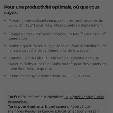
t
Pour une productivité optimale, où que vous
soyez.
e
Portable professionnel compact hautes performances de
33,78 cm (13,3") pour les professionnels en déplacement
l
®
®
e
Équipé d'Intel vPro
avec processeurs Intel
Core™ de 12
)
génération
Batterie qui dure toute la journée et sécurité améliorée, de
la puce au cache de confidentialité de la webcam
Caméra jusqu’à Full HD + infrarouge, système de haut-
®
parleurs Dolby Audio™ et Dolby Voice
pour des appels en
ligne de meilleure qualité
Prend en charge la connectivité Wi-Fi 6E, 5G et 4G.
Tarifs B2B:
Réservé aux membres
Rejoignez Lenovo Pro et
économisez ›
Tarifs pour étudiants & professeurs:
Réservé aux
membres
Rejoignez Lenovo Education et économisez ›