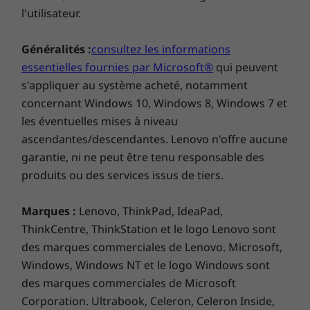
l'utilisateur.
Clavier
Résistant aux éclaboussures
Généralités :
consultez les informations
TrackPoint
essentielles fournies par Microsoft®
qui peuvent
TrackPad : 115 mm
s'appliquer au système acheté, notamment
En option : Rétroéclairage à LED blanches
concernant Windows 10, Windows 8, Windows 7 et
Ports et emplacements
les éventuelles mises à niveau
2 ports USB-A 3.2 Gen 1
ascendantes/descendantes. Lenovo n'offre aucune
2 ports USB-C Thunderbolt™ 4
garantie, ni ne peut être tenu responsable des
1 port HDMI 2.0b
produits ou des services issus de tiers.
Connecteur mixte écouteurs/micro
En option : SIM
Marques :
Lenovo, ThinkPad, IdeaPad,
En option : Lecteur de carte à puce
ThinkCentre, ThinkStation et le logo Lenovo sont
des marques commerciales de Lenovo. Microsoft,
Les vitesses de transfert des ports USB sont approximatives et dépendent de
Windows, Windows NT et le logo Windows sont
nombreux facteurs, tels que la capacité de traitement des hôtes/périphériques, les
Pas facile de choisir...
des marques commerciales de Microsoft
attributs des fichiers, la configuration du système et les environnements d’exécution ;
Corporation. Ultrabook, Celeron, Celeron Inside,
les vitesses réelles varient et peuvent être inférieures à celles attendues.