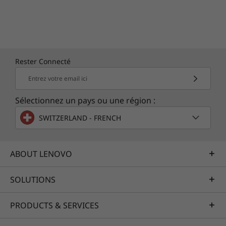
tempêtes de sable du désert, par exemple,
pour garantir leur résistance aux
températures extrêmes, à la pression, à
l’humidité, aux vibrations, etc.
Rester Connecté
Entrez votre email ici
Les spécifications peuvent varier selon la zone géographique et le modèle.
Sélectionnez un pays ou une région :
SWITZERLAND - FRENCH
ABOUT LENOVO
SOLUTIONS
PRODUCTS & SERVICES