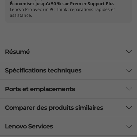
Économisez jusqu’à 50 % sur Premier Support Plus
Lenovo Pro avec un PC Think : réparations rapides et
assistance.
Résumé
Spécifications techniques
Ports et emplacements
Autonomie
Jusqu’à 9,1 heures* à 41 Wh (MM18)
Comparer des produits similaires
Jusqu'à 12,2 heures* à 54,7 Wh (MM18)
Prend en charge RapidCharge (jusqu’à 80 % en 60
3 Similiar products selected
Lenovo Services
minutes) avec adaptateur secteur 65 W