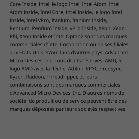
Le portable ThinkPad X13 Gen 3 vous aide à
Core Inside, Intel, le logo Intel, Intel Atom, Intel
passer facilement des appels et des réunions
Atom Inside, Intel Core, Intel Inside, le logo Intel
Développement durable
virtuelles. En version standard, il a un énorme
Inside, Intel vPro, Itanium, Itanium Inside,
97 % de plastique recyclé post-consommation (PCC)
rapport écran/boîtier de 84 %, un système de
Pentium, Pentium Inside, vPro Inside, Xeon, Xeon
utilisé dans les enceintes des haut-parleurs
haut-parleurs Dolby Audio™ orienté vers
Phi, Xeon Inside et Intel Optane sont des marques
25 % de plastique recyclé post-consommation (PCC)
®
l’utilisateur, Dolby Voice
, et deux microphones
commerciales d'Intel Corporation ou de ses filiales
utilisé pour la fabrication du compartiment de la
longue portée. Il y a aussi en option une
aux États-Unis et/ou dans d'autres pays. Advanced
batterie 57,4 Wh
webcam hybride Full HD + infrarouge et un
30 % de plastique recyclé post-consommation (PCC)
Micro Devices, Inc. Tous droits réservés. AMD, le
écran WQXGA de 33,78 cm (13,3") avec Dolby
utilisé pour la fabrication du compartiment de la
logo AMD avec la flèche, Athlon, EPYC, FreeSync,
Vision™ qui est certifié à faible lumière bleue
batterie 41 Wh
Ryzen, Radeon, Threadripper, et leurs
pour aider à minimiser la fatigue oculaire.
95 % de plastique recyclé post-consommation (PCC)
combinaisons sont des marques commerciales
utilisé dans l’adaptateur 65 W
d’Advanced Micro Devices, Inc. D'autres noms de
Soudage à basse température
société, de produit ou de service peuvent être des
Emballage composé à 90 % de matériaux recyclés
marques déposées par leurs sociétés respectives.
et/ou durables*
®
ENERGY STAR
8.0
®
EPEAT
Gold (États-Unis, Canada, Allemagne)
Certification TCO 9