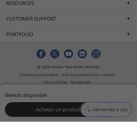
RESOURCES
CUSTOMER SUPPORT
PORTFOLIO
@ 2026 Lenovo. Tous droits réservés.
Données personnelles
outil d'autorisation des cookies
Terms of Use
Plan du site
Politique relative aux suggestions de tiers
Bientôt disponible
Slavery and human trafficking act statement
Acheter un produit similaire
Demandez à Léo