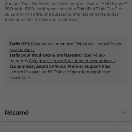
d’aujourd’hui. Doté des tout derniers processeurs AMD Ryzen™
M
PRO série 5000, l’ordinateur portable ThinkPad T14s Gen 2 de
35,56 cm (14") offre une puissance impressionnante et des
D
fonctionnalités de sécurité modernes.
)
Tarifs B2B:
Réservé aux membres
Rejoignez Lenovo Pro et
économisez ›
Tarifs pour étudiants & professeurs:
Réservé aux
membres
Rejoignez Lenovo Education et économisez ›
Économisez jusqu’à 50 % sur Premier Support Plus
Lenovo Pro avec un PC Think : réparations rapides et
assistance.
Résumé