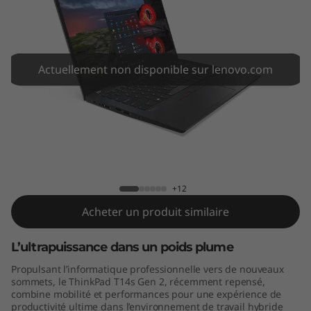
4
s
G
Actuellement non disponible sur lenovo.com
e
n
2
ThinkPad T14s Gen 2 (14" AMD)
(
+12
1
Acheter un produit similaire
4
L’ultrapuissance dans un poids plume
"
Propulsant l’informatique professionnelle vers de nouveaux
sommets, le ThinkPad T14s Gen 2, récemment repensé,
A
combine mobilité et performances pour une expérience de
productivité ultime dans l’environnement de travail hybride