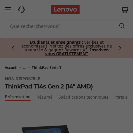
T
passer au contenu principal
h
i
Currently displaying item 2 of 3
n
Étudiants et enseignants :
vérifiez et
économisez ! Profitez des offres exclusives de
la rentrée & gagnez Rewards X3.
Inscrivez-
vous GRATUITEMENT
k
P
Accueil
>
...
>
ThinkPad Série T
NON DISPONIBLE
a
ThinkPad T14s Gen 2 (14" AMD)
d
Présentation
Résumé
Spécifications techniques
Ports et
T
1